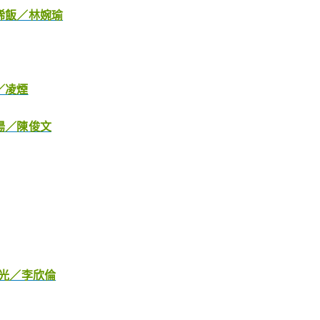
鹹稀飯／林婉瑜
／凌煙
魚湯／陳俊文
時光／李欣倫