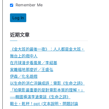
Remember Me
近期文章
《金大班的最後一夜》：人人都是金大班，
舞台上的戲中人
在月球漫步看風景／李紹基
家離福地那麼近／王盛弘
伊森／化名遊戲
以生命的消亡淬鍊成詩：電影《生命之詩》
「拍電影最重要的是對電影本質的理解。」
──韓國導演李滄東談《生命之詩》
戰士，乾杯！ppt (文本說明、問題討論