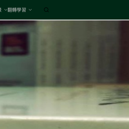
起 / 納入胸懷
景
翻轉學習