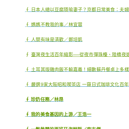
∮ 日本人總以豆腐隱喻妻子？京都日常美食：夫婦炊
∮ 媽媽不教我的事／林宜蓉
∮ 人間有味是清歡／鄭培凱
∮
臺灣夜生活百年縮影──從夜市彈珠檯、陸橋夜
∮ 土耳其版雞肉飯不輸嘉義！細數蘇丹餐桌上多樣小
∮ 嚴選9家大阪昭和喫茶店 一窺日式珈琲文化百年進
∮ 珍奶任務／林昂
∮ 我的美食基因的上游／王浩一