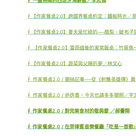
∮ 一盤熱鬧的西班牙海鮮飯／李志傑
∮【作家餐桌2.0】跨國界餐桌約定：鐵板時光／
∮【作家餐桌2.0】夏天是忙碌的──酪梨、破布
∮ 【作家餐桌2.0】雷雨過後的家常飯桌：竹筴魚
∮【作家餐桌2.0】蔬菜與父親的夢／林文心
∮ 作家餐桌2.0 / 銀絲記事──從《射雕英雄傳
∮ 作家餐桌2.0 / 迷迭香，今天也請多多關照／宇
∮ 作家餐桌2.0 /
對完美食材的敬與愛 ／郝譽翔
∮
作家餐桌2.0 /
在菲律賓音樂餐廳「吃是一首歌