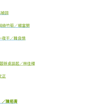
翁禎翊
子與綠竹筍／楊富閔
一夜干／韓良憶
》黃蓉辦桌談起／林佳樺
文正
」／陳栢青