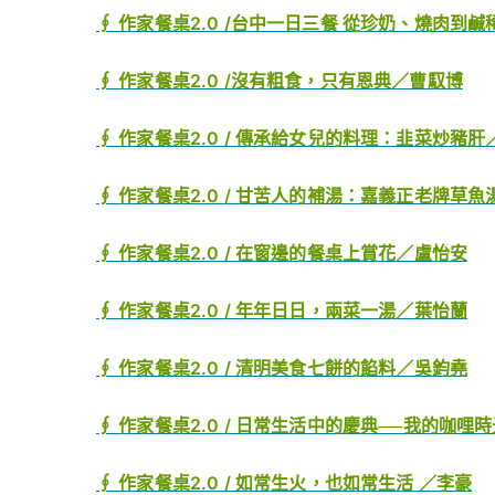
∮ 作家餐桌2.0 /台中一日三餐 從珍奶、燒肉到
∮ 作家餐桌2.0 /沒有粗食，只有恩典／曹馭博
∮ 作家餐桌2.0 / 傳承給女兒的料理：韭菜炒豬肝
∮ 作家餐桌2.0 / 甘苦人的補湯：嘉義正老牌草
∮ 作家餐桌2.0 / 在窗邊的餐桌上賞花／盧怡安
∮
作家餐桌2.0 / 年年日日，兩菜一湯／葉怡蘭
∮
作家餐桌2.0 / 清明美食七餅的餡料／吳鈞堯
∮ 作家餐桌2.0 / 日常生活中的慶典──我的咖哩
∮ 作家餐桌2.0 / 如常生火，也如常生活 ／李豪