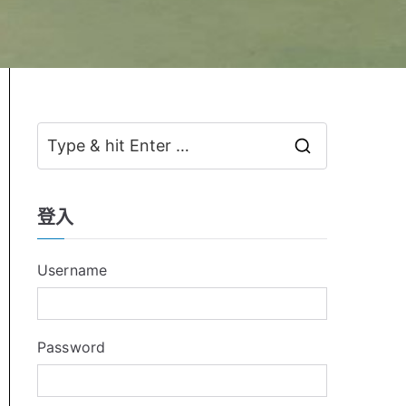
S
e
a
登入
r
c
Username
h
f
o
Password
r
: