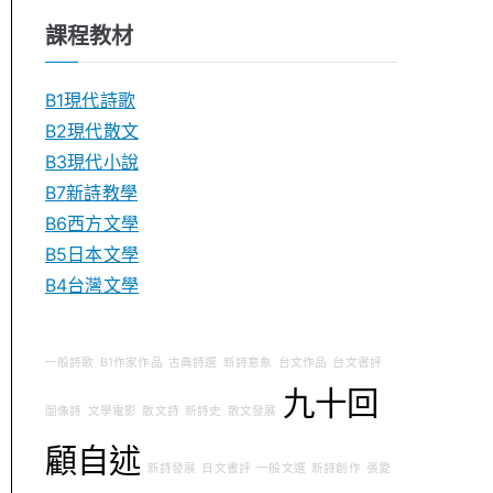
課程教材
B1現代詩歌
B2現代散文
B3現代小說
B7新詩教學
B6西方文學
B5日本文學
B4台灣文學
一般詩歌
B1作家作品
古典詩選
新詩意象
台文作品
台文書評
九十回
圖像詩
文學電影
散文詩
新詩史
散文發展
顧自述
新詩發展
日文書評
一般文選
新詩創作
張愛