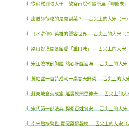
∮ 從蘇軾到張大千！故宮南院翰墨新展「呷飽未
∮ 唐僧師徒吃的是開封菜？──舌尖上的大宋（一）
∮ 《水滸傳》英雄的饕客世界──舌尖上的大宋（二
∮ 梁山好漢開餐館愛「重口味」──舌尖上的大宋（
∮ 宋江險被剖胸膛 熬心肝醒酒湯──舌尖上的大宋
∮ 黃庭堅一首詩成就一桌春天野菜──舌尖上的大宋
∮ 蘇東坡食菊成癖 延壽軼聞更神奇──舌尖上的大
∮ 宋代第一部法典 捍衛百姓食安──舌尖上的大宋
∮ 南宋貼榜警世 賣假藥遭報應──舌尖上的大宋（