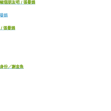
個朋友吧 / 張曼娟
張曼娟
/ 張曼娟
是身份／謝金魚