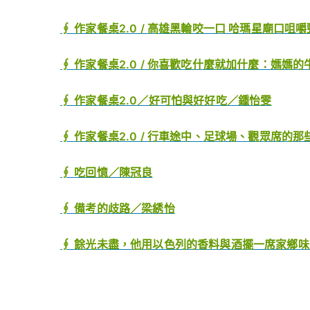
∮ 作家餐桌2.0 / 高雄黑輪咬一口 哈瑪星廟口咀
∮ 作家餐桌2.0 / 你喜歡吃什麼就加什麼：媽媽
∮ 作家餐桌2.0／好可怕與好好吃／鍾怡雯
∮ 作家餐桌2.0 / 行車途中、足球場、觀眾席的
∮ 吃回憶／陳冠良
∮ 備考的歧路／梁綉怡
∮
餘光未盡，他用以色列的香料與酒擺一席家鄉味：吐司