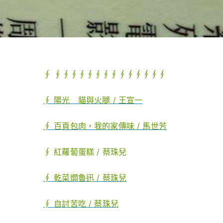
∮
∮
∮
∮∮∮∮∮∮∮∮∮∮∮∮
∮ 陽光 貓與火腿 / 王宣一
∮ 百頁包肉，我的家傳味 / 馬世芳
∮ 紅蘿蔔蛋糕 / 蔡珠兒
∮ 乾菜燜魯迅 / 蔡珠兒
∮ 自討苦吃 / 蔡珠兒