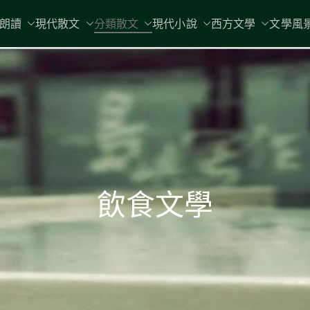
現代文學
朗讀
現代散文
分類散文
現代小說
地球小如鴿卵，/ 我輕輕地將它拾
西方文學
文學風
飲食文學