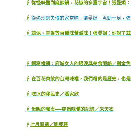
∮ 從怪味雞到麻辣鍋，花椒的多重宇宙！張曼娟：椒
∮
從熱炒到失傳的家常味！張曼娟：蔥勁十足 / 
∮ 蒜泥、蒜香等百種味蕾滋味！張曼娟：你說了蒜 
∮ 細寫椪餅：府城女人的眼淚與美食脈絡／謝金魚
∮ 在百花齊放的台灣味裡，我們嚐的是歷史，也
∮ 吃冰的移民史／潘家欣
∮ 母親的餐桌──穿過味覺的記憶／朱天衣
∮
七月麻薏／劉克襄