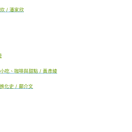
 / 潘家欣
遊
吃、咖啡與甜點 / 黃彥綾
化史 / 鄺介文