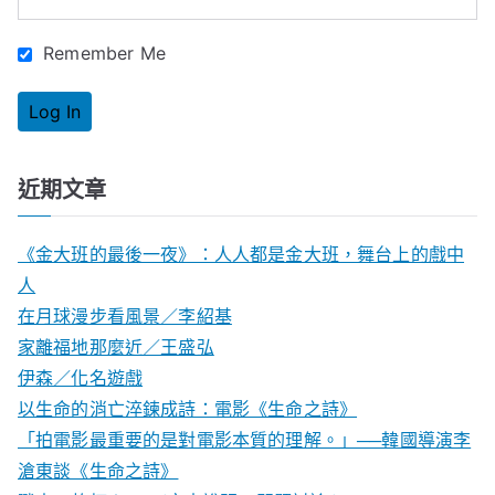
:
Remember Me
近期文章
《金大班的最後一夜》：人人都是金大班，舞台上的戲中
人
在月球漫步看風景／李紹基
家離福地那麼近／王盛弘
伊森／化名遊戲
以生命的消亡淬鍊成詩：電影《生命之詩》
「拍電影最重要的是對電影本質的理解。」──韓國導演李
滄東談《生命之詩》