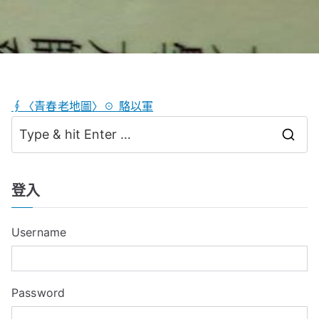
∮〈青春老地圖〉☉ 駱以軍
S
e
a
登入
r
c
Username
h
f
o
Password
r