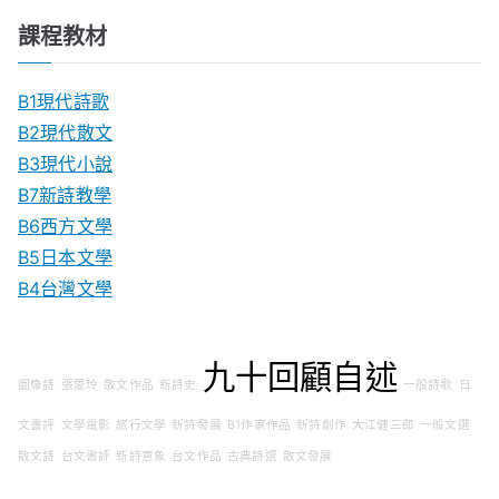
課程教材
B1現代詩歌
B2現代散文
B3現代小說
B7新詩教學
B6西方文學
B5日本文學
B4台灣文學
九十回顧自述
圖像詩
張愛玲
散文作品
新詩史
一般詩歌
日
文書評
文學電影
旅行文學
新詩發展
B1作家作品
新詩創作
大江健三郎
一般文選
散文詩
台文書評
新詩意象
台文作品
古典詩選
散文發展