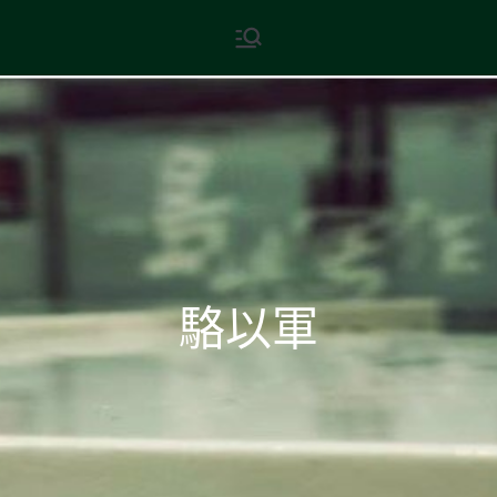
Skip
現代文學
地球小如鴿卵，/ 我輕輕地將它
to
拾起 / 納入胸懷
content
駱以軍