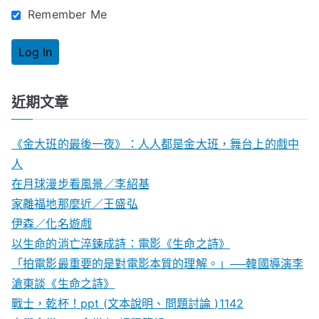
Remember Me
近期文章
《金大班的最後一夜》：人人都是金大班，舞台上的戲中
人
在月球漫步看風景／李紹基
家離福地那麼近／王盛弘
伊森／化名遊戲
以生命的消亡淬鍊成詩：電影《生命之詩》
「拍電影最重要的是對電影本質的理解。」──韓國導演李
滄東談《生命之詩》
戰士，乾杯！ppt (文本說明、問題討論 )1142