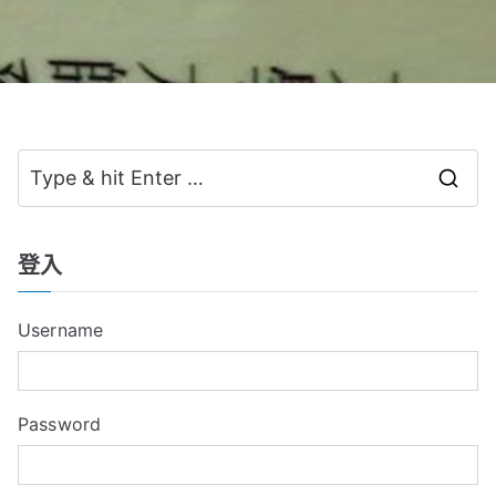
S
e
a
登入
r
c
Username
h
f
o
Password
r
: