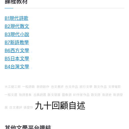
課程教材
B1現代詩歌
B2現代散文
B3現代小說
B7新詩教學
B6西方文學
B5日本文學
B4台灣文學
大江健三郎
一般詩歌
新詩創作
台文書評
台文作品
旅行文學
散文作品
文學電影
一般文選
新詩意象
古典詩選
散文發展
圖像詩
B1作家作品
散文詩
新詩史
新詩發
九十回顧自述
展
日文書評
張愛玲
其他文學平台連結