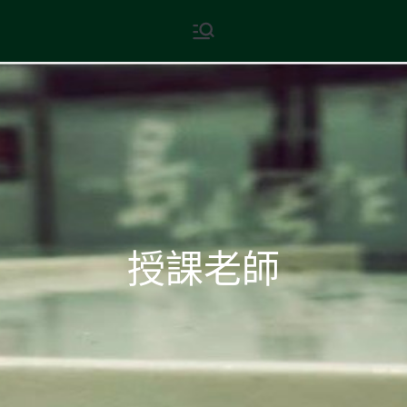
Skip
現代文學
地球小如鴿卵，/ 我輕輕地將它
to
拾起 / 納入胸懷
content
授課老師