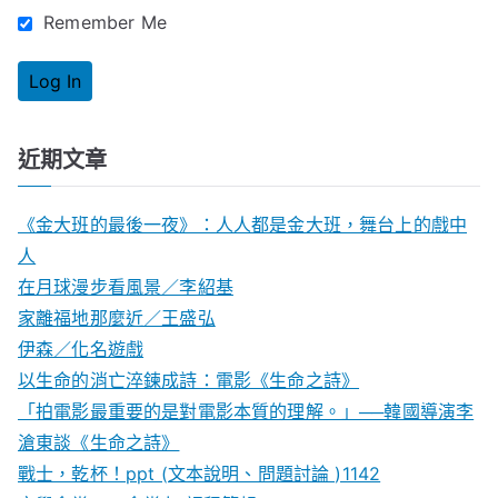
Remember Me
近期文章
《金大班的最後一夜》：人人都是金大班，舞台上的戲中
人
在月球漫步看風景／李紹基
家離福地那麼近／王盛弘
伊森／化名遊戲
以生命的消亡淬鍊成詩：電影《生命之詩》
「拍電影最重要的是對電影本質的理解。」──韓國導演李
滄東談《生命之詩》
戰士，乾杯！ppt (文本說明、問題討論 )1142