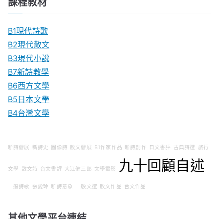
課程教材
B1現代詩歌
B2現代散文
B3現代小說
B7新詩教學
B6西方文學
B5日本文學
B4台灣文學
新詩發展
新詩史
圖像詩
散文發展
B1作家作品
新詩創作
日文書評
古典詩選
旅行
九十回顧自述
文學
散文詩
台文書評
大江健三郎
文學電影
一般詩歌
張愛玲
新詩意象
一般文選
散文作品
台文作品
其他文學平台連結