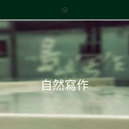
Skip
現代文學
地球小如鴿卵，/ 我輕輕地將它
to
拾起 / 納入胸懷
content
自然寫作