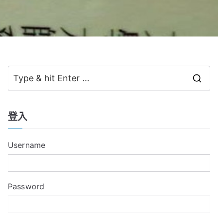
S
e
a
登入
r
c
Username
h
f
o
Password
r
: