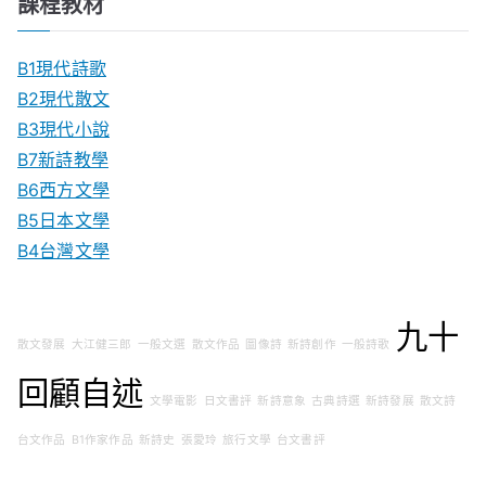
課程教材
B1現代詩歌
B2現代散文
B3現代小說
B7新詩教學
B6西方文學
B5日本文學
B4台灣文學
九十
散文發展
大江健三郎
一般文選
散文作品
圖像詩
新詩創作
一般詩歌
回顧自述
文學電影
日文書評
新詩意象
古典詩選
新詩發展
散文詩
台文作品
B1作家作品
新詩史
張愛玲
旅行文學
台文書評