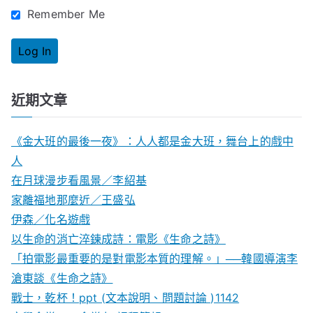
Remember Me
近期文章
《金大班的最後一夜》：人人都是金大班，舞台上的戲中
人
在月球漫步看風景／李紹基
家離福地那麼近／王盛弘
伊森／化名遊戲
以生命的消亡淬鍊成詩：電影《生命之詩》
「拍電影最重要的是對電影本質的理解。」──韓國導演李
滄東談《生命之詩》
戰士，乾杯！ppt (文本說明、問題討論 )1142