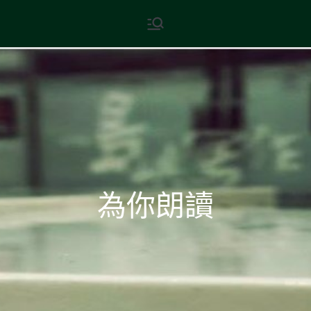
Skip
現代文學
地球小如鴿卵，/ 我輕輕地將它
to
拾起 / 納入胸懷
content
為你朗讀