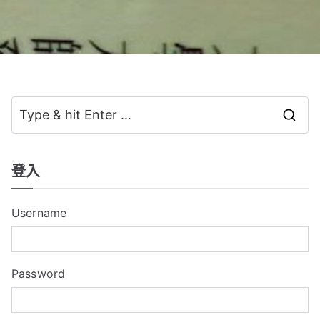
S
e
a
登入
r
c
Username
h
f
o
Password
r
: