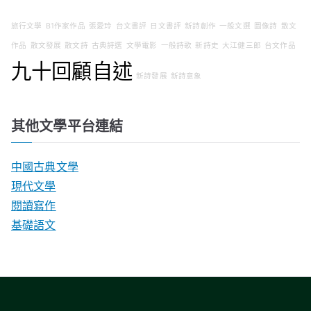
旅行文學
B1作家作品
張愛玲
台文書評
日文書評
新詩創作
一般文選
圖像詩
散文
作品
散文發展
散文詩
古典詩選
文學電影
一般詩歌
新詩史
大江健三郎
台文作品
九十回顧自述
新詩發展
新詩意象
其他文學平台連結
中國古典文學
現代文學
閱讀寫作
基礎語文