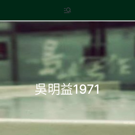
Skip
現代文學
地球小如鴿卵，/ 我輕輕地將它
to
拾起 / 納入胸懷
content
吳明益1971