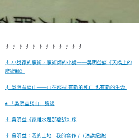
∮ ∮ ∮ ∮ ∮ ∮ ∮ ∮ ∮ ∮ ∮ ∮
∮ 小說家的魔術，魔術師的小說——吳明益談《天橋上的
魔術師》
∮ 吳明益談山——山在那裡 有新的死亡 也有新的生命
♠ 「吳明益談山」讀後
∮
吳明益《家離水邊那麼近》序
∮ 吳明益：我的土地 ‧ 我的寫作 / (演講紀錄)