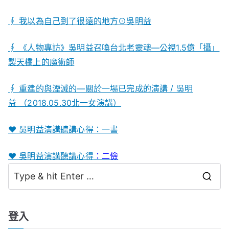
∮ 我以為自己到了很遠的地方⊙吳明益
∮ 《人物專訪》吳明益召喚台北老靈魂—公視1.5億「攝」
製天橋上的魔術師
∮ 重建的與湮滅的—關於一場已完成的演講 / 吳明
益 （2018.05.30北一女演講）
♥ 吳明益演講聽講心得：一書
♥ 吳明益演講聽講心得
：二儉
S
e
a
登入
r