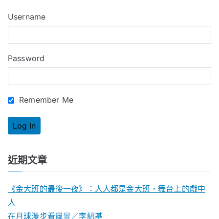
c
Username
h
f
o
Password
r
:
Remember Me
近期文章
《金大班的最後一夜》：人人都是金大班，舞台上的戲中
人
在月球漫步看風景／李紹基