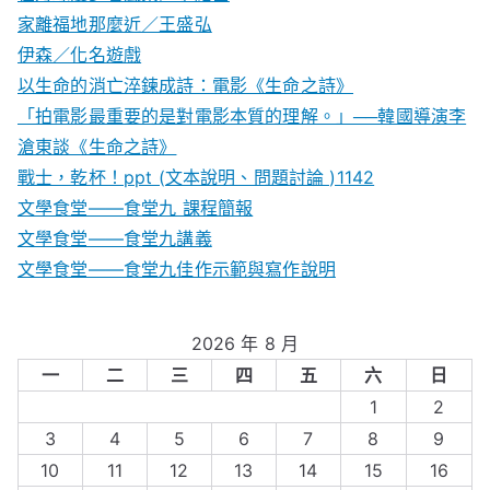
家離福地那麼近／王盛弘
伊森／化名遊戲
以生命的消亡淬鍊成詩：電影《生命之詩》
「拍電影最重要的是對電影本質的理解。」──韓國導演李
滄東談《生命之詩》
戰士，乾杯！ppt (文本說明、問題討論 )1142
文學食堂——食堂九 課程簡報
文學食堂――食堂九講義
文學食堂——食堂九佳作示範與寫作說明
2026 年 8 月
一
二
三
四
五
六
日
1
2
3
4
5
6
7
8
9
10
11
12
13
14
15
16