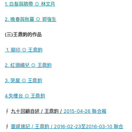
1. 白髮與臍帶 ⊙ 林文月
2. 晚春與秋暮 ⊙ 郭強生
(三)王鼎鈞的作品
1. 腳印 ⊙ 王鼎鈞
2. 紅頭繩兒 ⊙ 王鼎鈞
3. 哭屋 ⊙ 王鼎鈞
4.失樓台 ⊙ 王鼎鈞
∮
九十回顧自述 / 王鼎鈞 /
2015-04-26 聯合報
∮
靈感速記 / 王鼎鈞 / 2016-02-23至2016-03-10 聯合