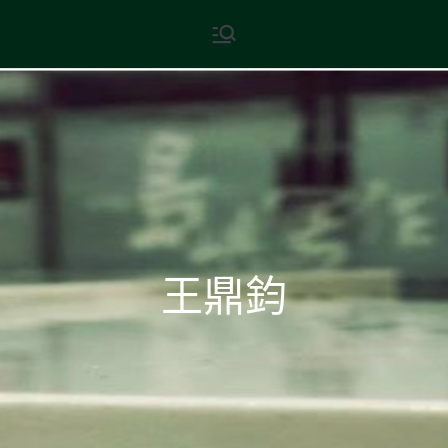
Skip
現代文學
地球小如鴿卵，/ 我輕輕地將它
to
拾起 / 納入胸懷
content
王鼎鈞