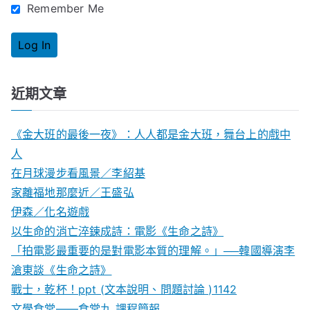
Remember Me
近期文章
《金大班的最後一夜》：人人都是金大班，舞台上的戲中
人
在月球漫步看風景／李紹基
家離福地那麼近／王盛弘
伊森／化名遊戲
以生命的消亡淬鍊成詩：電影《生命之詩》
「拍電影最重要的是對電影本質的理解。」──韓國導演李
滄東談《生命之詩》
戰士，乾杯！ppt (文本說明、問題討論 )1142
文學食堂——食堂九 課程簡報