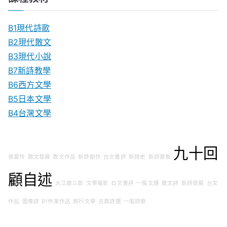
B1現代詩歌
B2現代散文
B3現代小說
B7新詩教學
B6西方文學
B5日本文學
B4台灣文學
九十回
張愛玲
散文發展
散文作品
新詩創作
台文書評
新詩史
新詩意象
顧自述
大江健三郎
文學電影
日文書評
一般文選
散文詩
新詩發展
台文
作品
圖像詩
B1作家作品
旅行文學
古典詩選
一般詩歌