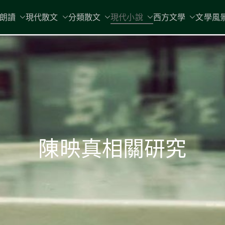
現代文學
朗讀
現代散文
分類散文
現代小說
地球小如鴿卵，/ 我輕輕地將它拾
西方文學
文學風
陳映真相關研究