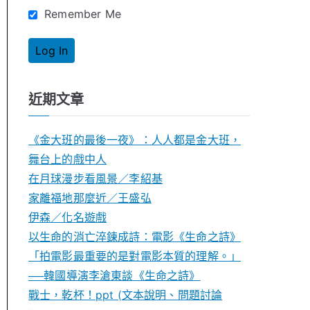
Remember Me
近期文章
《金大班的最後一夜》：人人都是金大班，
舞台上的戲中人
在月球漫步看風景／李紹基
家離福地那麼近／王盛弘
伊森／化名遊戲
以生命的消亡淬鍊成詩：電影《生命之詩》
「拍電影最重要的是對電影本質的理解。」
──韓國導演李滄東談《生命之詩》
戰士，乾杯！ppt (文本說明、問題討論