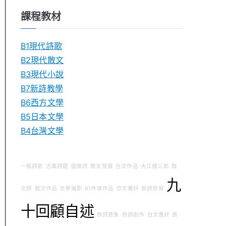
課程教材
B1現代詩歌
B2現代散文
B3現代小說
B7新詩教學
B6西方文學
B5日本文學
B4台灣文學
一般詩歌
古典詩選
圖像詩
散文發展
台文作品
大江健三郎
散
九
文詩
散文作品
文學電影
B1作家作品
日文書評
新詩發展
十回顧自述
新詩意象
新詩創作
台文書評
張