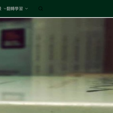
起 / 納入胸懷
景
翻轉學習