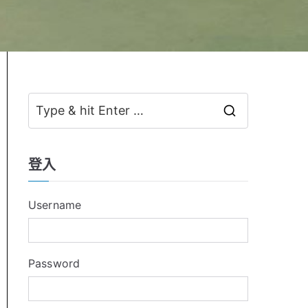
S
e
a
登入
r
c
Username
h
f
o
Password
r
: