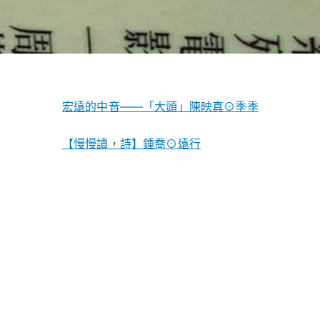
宏遠的中音——「大頭」陳映真⊙季季
【慢慢讀，詩】鍾喬⊙遠行