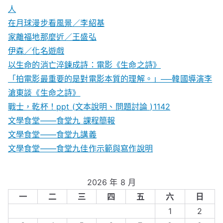
人
在月球漫步看風景／李紹基
家離福地那麼近／王盛弘
伊森／化名遊戲
以生命的消亡淬鍊成詩：電影《生命之詩》
「拍電影最重要的是對電影本質的理解。」──韓國導演李
滄東談《生命之詩》
戰士，乾杯！ppt (文本說明、問題討論 )1142
文學食堂——食堂九 課程簡報
文學食堂――食堂九講義
文學食堂——食堂九佳作示範與寫作說明
2026 年 8 月
一
二
三
四
五
六
日
1
2