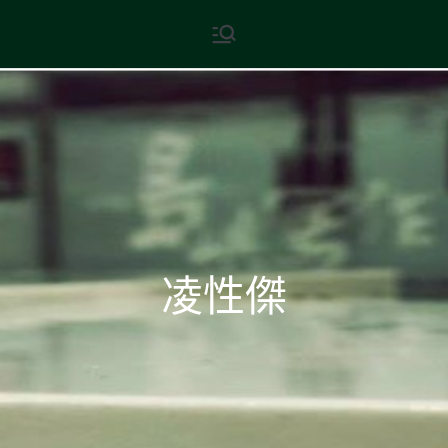
Skip
現代文學
地球小如鴿卵，/ 我輕輕地將它
to
拾起 / 納入胸懷
content
凌性傑