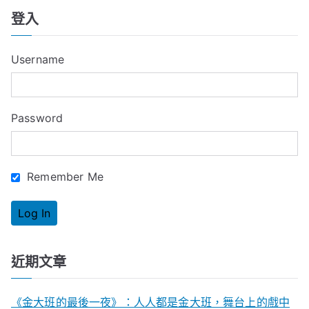
a
登入
r
c
Username
h
f
o
Password
r
:
Remember Me
近期文章
《金大班的最後一夜》：人人都是金大班，舞台上的戲中