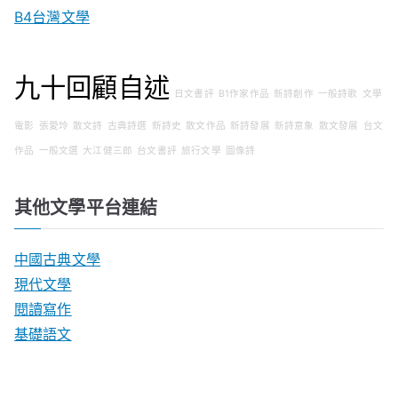
B4台灣文學
九十回顧自述
日文書評
B1作家作品
新詩創作
一般詩歌
文學
電影
張愛玲
散文詩
古典詩選
新詩史
散文作品
新詩發展
新詩意象
散文發展
台文
作品
一般文選
大江健三郎
台文書評
旅行文學
圖像詩
其他文學平台連結
中國古典文學
現代文學
閱讀寫作
基礎語文