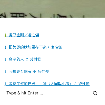
∮
變形金剛／凌性傑
∮
把美麗的狀態留存下來 / 凌性傑
∮ 寫字的人 ☉ 凌性傑
∮ 我想要有個家 ☉ 凌性傑
∮ 多麼美好的世界－－讀〈大同與小康〉 / 凌性傑
S
e