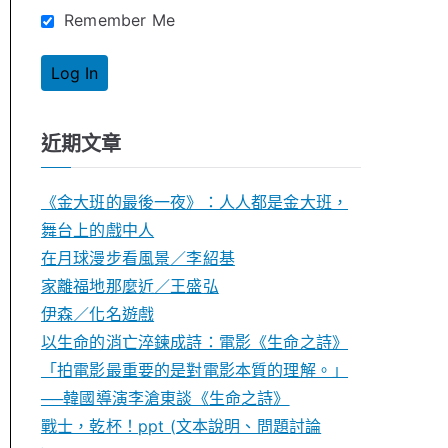
Remember Me
近期文章
《金大班的最後一夜》：人人都是金大班，
舞台上的戲中人
在月球漫步看風景／李紹基
家離福地那麼近／王盛弘
伊森／化名遊戲
以生命的消亡淬鍊成詩：電影《生命之詩》
「拍電影最重要的是對電影本質的理解。」
──韓國導演李滄東談《生命之詩》
戰士，乾杯！ppt (文本說明、問題討論