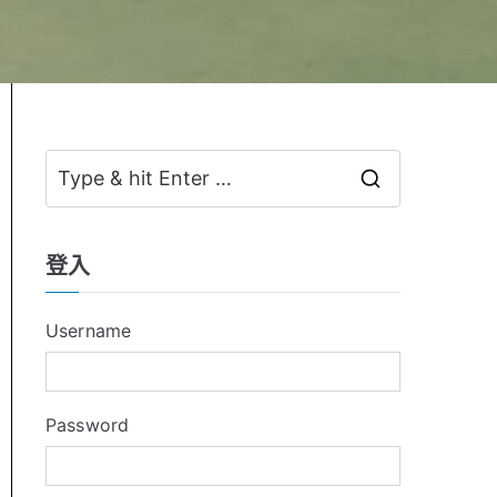
S
e
a
登入
r
c
Username
h
f
o
Password
r
: