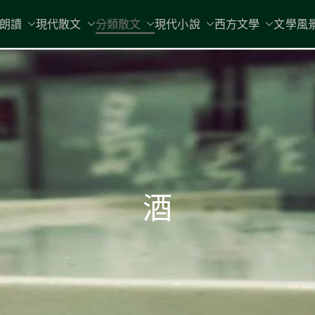
現代文學
朗讀
現代散文
分類散文
現代小說
地球小如鴿卵，/ 我輕輕地將它拾
西方文學
文學風
酒