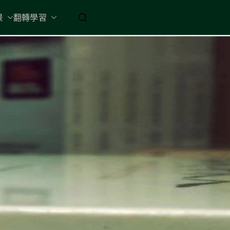
起 / 納入胸懷
景
翻轉學習