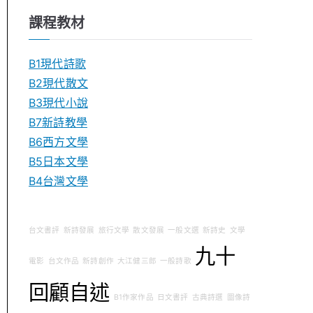
課程教材
B1現代詩歌
B2現代散文
B3現代小說
B7新詩教學
B6西方文學
B5日本文學
B4台灣文學
台文書評
新詩發展
旅行文學
散文發展
一般文選
新詩史
文學
九十
電影
台文作品
新詩創作
大江健三郎
一般詩歌
回顧自述
B1作家作品
日文書評
古典詩選
圖像詩