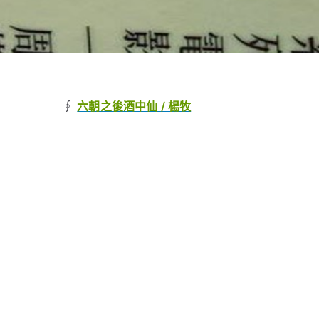
∮
六朝之後酒中仙 / 楊牧