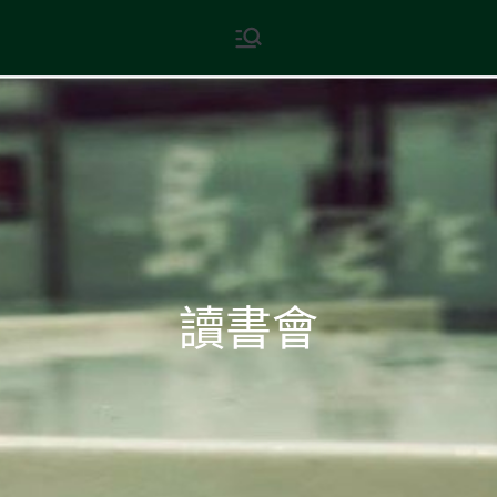
現代文學
地球小如鴿卵，/ 我輕輕地將它
拾起 / 納入胸懷
讀書會