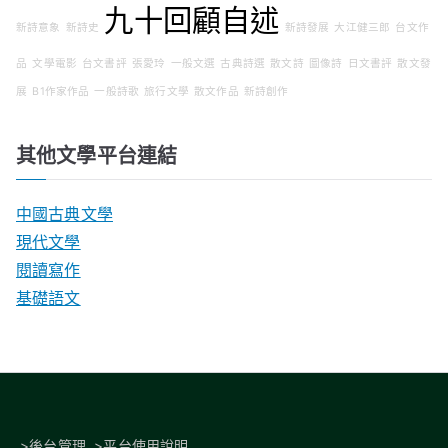
九十回顧自述
新詩意象
新詩史
新詩發展
大江健三郎
台文作
品
文學電影
台文書評
張愛玲
一般文選
古典詩選
散文詩
圖像詩
日文書評
散文發
展
B1作家作品
一般詩歌
旅行文學
散文作品
新詩創作
其他文學平台連結
中國古典文學
現代文學
閱讀寫作
基礎語文
>
後台管理
>
平台使用說明