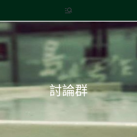
Skip
現代文學
地球小如鴿卵，/ 我輕輕地將它
to
拾起 / 納入胸懷
content
討論群