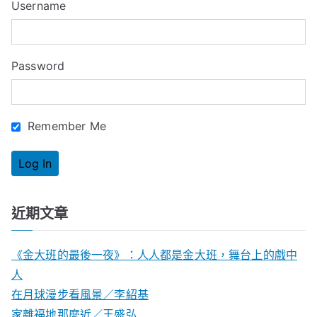
Username
h
f
o
Password
r
:
Remember Me
近期文章
《金大班的最後一夜》：人人都是金大班，舞台上的戲中
人
在月球漫步看風景／李紹基
家離福地那麼近／王盛弘