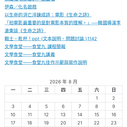
伊森／化名遊戲
以生命的消亡淬鍊成詩：電影《生命之詩》
「拍電影最重要的是對電影本質的理解。」──韓國導演李
滄東談《生命之詩》
戰士，乾杯！ppt (文本說明、問題討論 )1142
文學食堂——食堂九 課程簡報
文學食堂――食堂九講義
文學食堂——食堂九佳作示範與寫作說明
2026 年 8 月
一
二
三
四
五
六
日
1
2
3
4
5
6
7
8
9
10
11
12
13
14
15
16
17
18
19
20
21
22
23