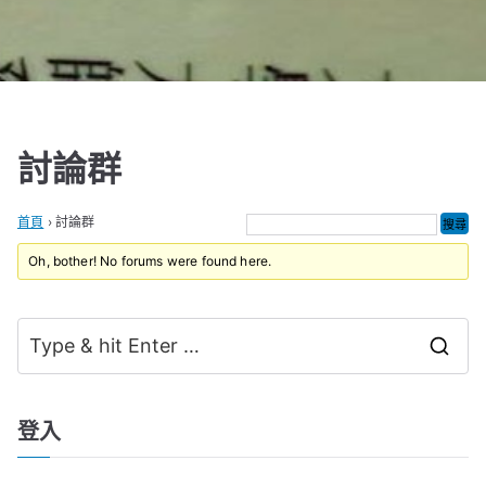
討論群
首頁
›
討論群
Oh, bother! No forums were found here.
S
e
a
登入
r
c