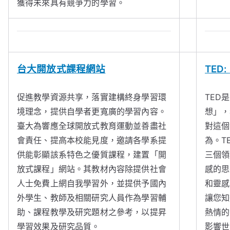
獲得未來具有競爭力的學習。
台大開放式課程網站
TED:
促進教學資源共享，落實建構終身學習環
TED
境理念，提供自學者更寬廣的學習內容。
想」，
臺大為響應全球開放式教育運動並善盡社
對這個
會責任、提高本校能見度，邀請各學系提
為。T
供能彰顯該系特色之優質課程，建置「開
三個領
放式課程」網站。其教材內容除提供社會
感的思
人士免費上網自我學習外，並提供予國內
和靈感
外學生、教師及相關研究人員作為學習輔
讓您知
助、課程教學及研究題材之參考，以提昇
熱情的
學習效果及研究品質。
影響世