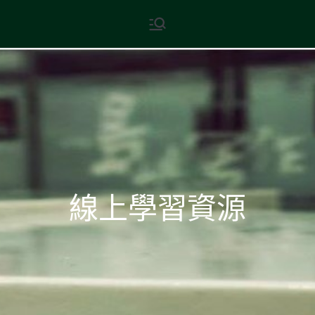
Skip
現代文學
地球小如鴿卵，/ 我輕輕地將它
to
拾起 / 納入胸懷
content
線上學習資源