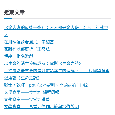
近期文章
《金大班的最後一夜》：人人都是金大班，舞台上的戲中
人
在月球漫步看風景／李紹基
家離福地那麼近／王盛弘
伊森／化名遊戲
以生命的消亡淬鍊成詩：電影《生命之詩》
「拍電影最重要的是對電影本質的理解。」──韓國導演李
滄東談《生命之詩》
戰士，乾杯！ppt (文本說明、問題討論 )1142
文學食堂——食堂九 課程簡報
文學食堂――食堂九講義
文學食堂——食堂九佳作示範與寫作說明