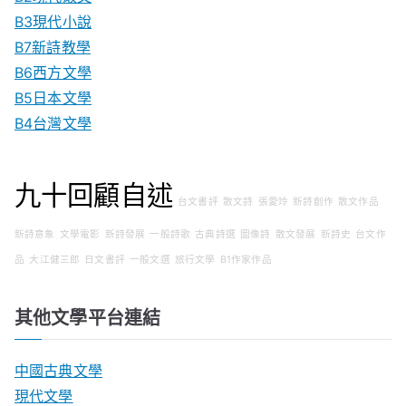
B3現代小說
B7新詩教學
B6西方文學
B5日本文學
B4台灣文學
九十回顧自述
台文書評
散文詩
張愛玲
新詩創作
散文作品
新詩意象
文學電影
新詩發展
一般詩歌
古典詩選
圖像詩
散文發展
新詩史
台文作
品
大江健三郎
日文書評
一般文選
旅行文學
B1作家作品
其他文學平台連結
中國古典文學
現代文學