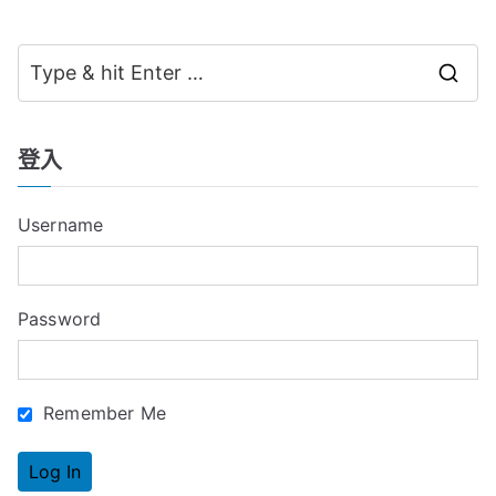
S
e
a
登入
r
c
Username
h
f
o
Password
r
:
Remember Me