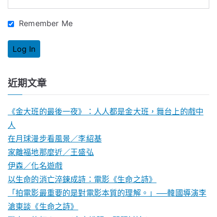
:
Remember Me
近期文章
《金大班的最後一夜》：人人都是金大班，舞台上的戲中
人
在月球漫步看風景／李紹基
家離福地那麼近／王盛弘
伊森／化名遊戲
以生命的消亡淬鍊成詩：電影《生命之詩》
「拍電影最重要的是對電影本質的理解。」──韓國導演李
滄東談《生命之詩》