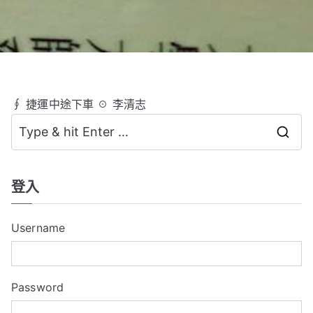
∮ 捷運中途下車 ☉ 李清志
S
e
a
登入
r
c
Username
h
f
o
Password
r