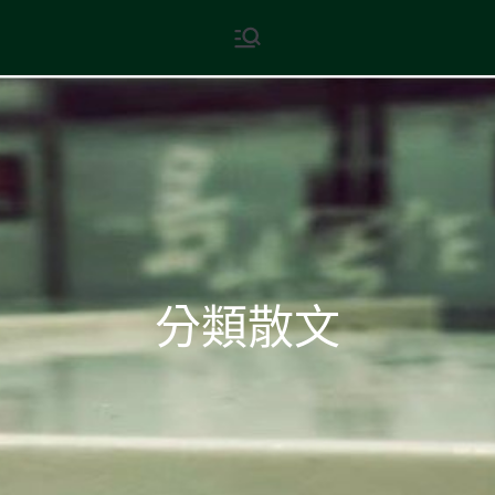
Skip
現代文學
地球小如鴿卵，/ 我輕輕地將它
to
拾起 / 納入胸懷
content
分類散文