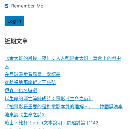
Remember Me
近期文章
《金大班的最後一夜》：人人都是金大班，舞台上的戲中
人
在月球漫步看風景／李紹基
家離福地那麼近／王盛弘
伊森／化名遊戲
以生命的消亡淬鍊成詩：電影《生命之詩》
「拍電影最重要的是對電影本質的理解。」──韓國導演李
滄東談《生命之詩》
戰士，乾杯！ppt (文本說明、問題討論 )1142