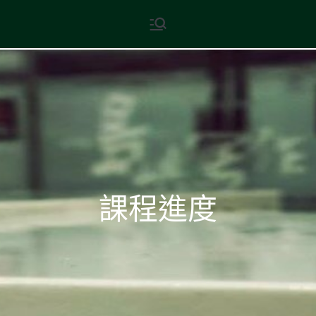
Skip
現代文學
地球小如鴿卵，/ 我輕輕地將它
to
拾起 / 納入胸懷
content
課程進度