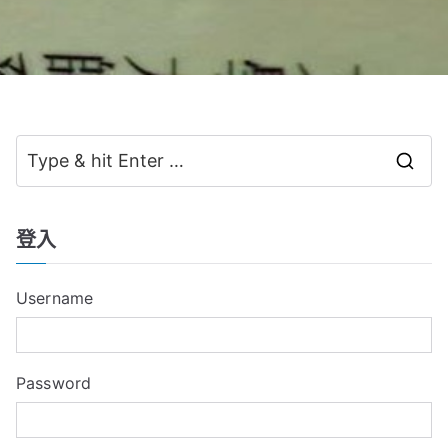
S
e
a
登入
r
c
Username
h
f
o
Password
r
: