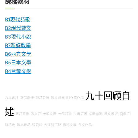
課程教材
B1現代詩歌
B2現代散文
B3現代小說
B7新詩教學
B6西方文學
B5日本文學
B4台灣文學
九十回顧自
台文書評
新詩創作
新詩發展
散文發展
B1作家作品
述
新詩意象
散文詩
一般文選
一般詩歌
古典詩選
文學電影
日文書評
圖像詩
新詩史
散文作品
張愛玲
大江健三郎
旅行文學
台文作品