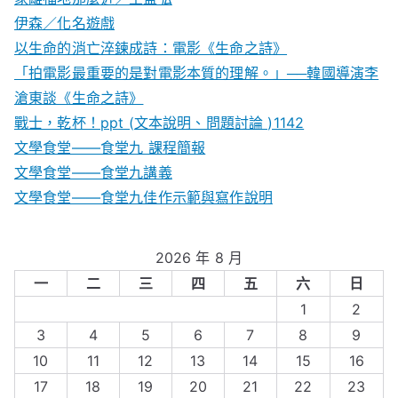
伊森／化名遊戲
以生命的消亡淬鍊成詩：電影《生命之詩》
「拍電影最重要的是對電影本質的理解。」──韓國導演李
滄東談《生命之詩》
戰士，乾杯！ppt (文本說明、問題討論 )1142
文學食堂——食堂九 課程簡報
文學食堂――食堂九講義
文學食堂——食堂九佳作示範與寫作說明
2026 年 8 月
一
二
三
四
五
六
日
1
2
3
4
5
6
7
8
9
10
11
12
13
14
15
16
17
18
19
20
21
22
23