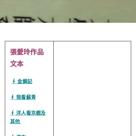
張愛玲作品
文本
∮ 金鎖記
∮ 我看蘇青
∮ 洋人看京戲及
其他