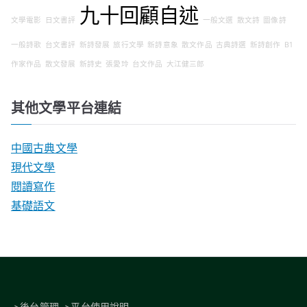
九十回顧自述
文學電影
日文書評
一般文選
散文詩
圖像詩
一般詩歌
台文書評
新詩發展
旅行文學
新詩意象
散文作品
古典詩選
新詩創作
B1
作家作品
散文發展
新詩史
張愛玲
台文作品
大江健三郎
其他文學平台連結
中國古典文學
現代文學
閱讀寫作
基礎語文
>
後台管理
>
平台使用說明