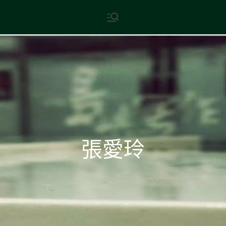
Skip
現代文學
地球小如鴿卵，/ 我輕輕地將它
to
拾起 / 納入胸懷
content
張愛玲