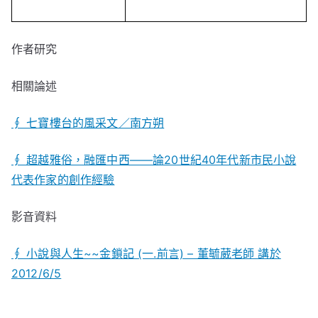
作者研究
相關論述
∮ 七
寶樓台的風采文／南方朔
∮ 超越雅俗，融匯中西——論20世紀40年代新市民小說
代表作家的創作經驗
影音資料
∮ 小說與人生~~金鎖記 (一.前言) – 董毓葳老師 講於
2012/6/5