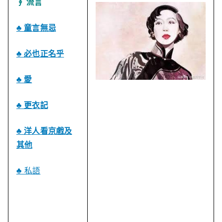
∮ 流言
♣ 童言無忌
♣ 必也正名乎
♣ 愛
♣ 更衣記
♣ 洋人看京戲及
其他
♣ 私語