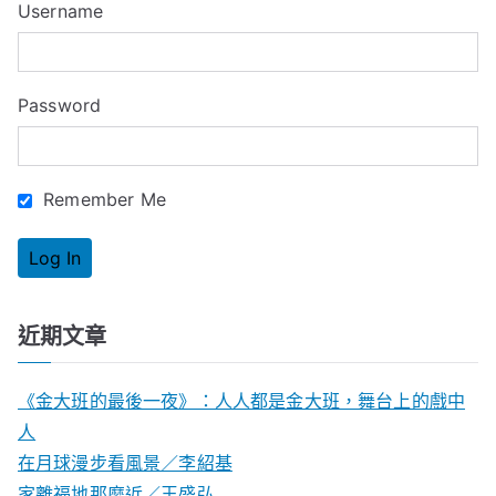
Username
h
f
o
Password
r
:
Remember Me
近期文章
《金大班的最後一夜》：人人都是金大班，舞台上的戲中
人
在月球漫步看風景／李紹基
家離福地那麼近／王盛弘