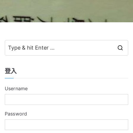
S
e
a
登入
r
c
Username
h
f
o
Password
r
: