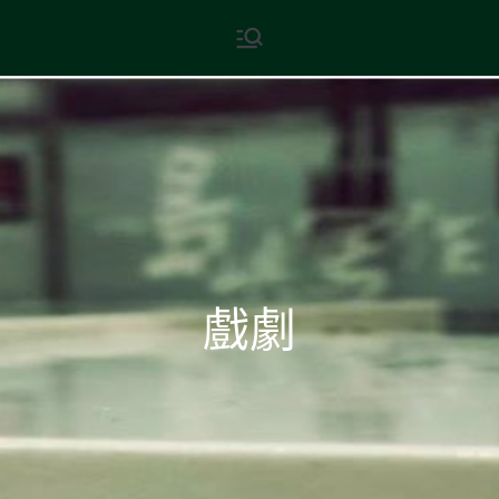
Skip
現代文學
地球小如鴿卵，/ 我輕輕地將它
to
拾起 / 納入胸懷
content
戲劇