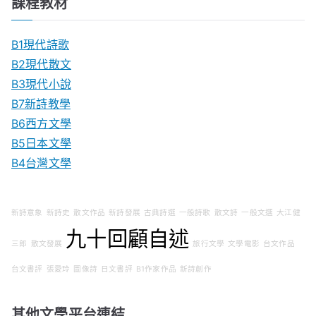
課程教材
B1現代詩歌
B2現代散文
B3現代小說
B7新詩教學
B6西方文學
B5日本文學
B4台灣文學
新詩意象
新詩史
散文作品
新詩發展
古典詩選
一般詩歌
散文詩
一般文選
大江健
九十回顧自述
三郎
散文發展
旅行文學
文學電影
台文作品
台文書評
張愛玲
圖像詩
日文書評
B1作家作品
新詩創作
其他文學平台連結