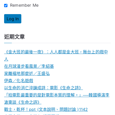
Remember Me
近期文章
《金大班的最後一夜》：人人都是金大班，舞台上的戲中
人
在月球漫步看風景／李紹基
家離福地那麼近／王盛弘
伊森／化名遊戲
以生命的消亡淬鍊成詩：電影《生命之詩》
「拍電影最重要的是對電影本質的理解。」──韓國導演李
滄東談《生命之詩》
戰士，乾杯！ppt (文本說明、問題討論 )1142