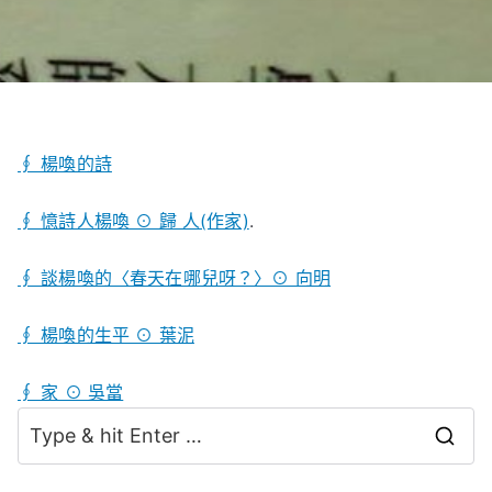
∮ 楊喚的詩
∮ 憶詩人楊喚 ⊙ 歸 人(作家)
.
∮ 談楊喚的〈春天在哪兒呀？〉⊙ 向明
∮ 楊喚的生平 ⊙ 葉泥
∮ 家 ⊙ 吳當
S
e