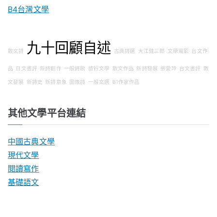
B4台灣文學
九十回顧自述
散文詩
古典詩選
大江健三郎
文學電影
台文作
品
日文書評
新詩創作
一般詩歌
旅行文學
散文作品
新詩發展
張愛玲
台文書評
散
文發展
新詩史
新詩意象
圖像詩
一般文選
B1作家作品
其他文學平台連結
中國古典文學
現代文學
閱讀寫作
基礎語文