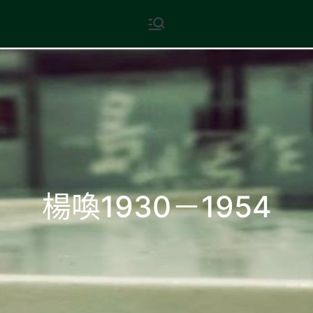
Skip
現代文學
地球小如鴿卵，/ 我輕輕地將它
to
拾起 / 納入胸懷
content
楊喚1930－1954