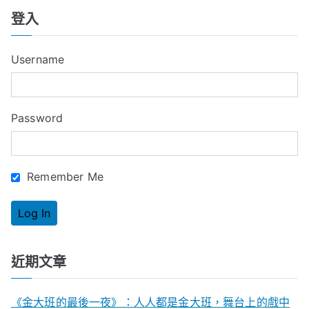
a
登入
r
c
Username
h
f
o
Password
r
:
Remember Me
近期文章
《金大班的最後一夜》：人人都是金大班，舞台上的戲中