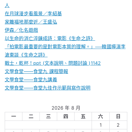
人
在月球漫步看風景／李紹基
家離福地那麼近／王盛弘
伊森／化名遊戲
以生命的消亡淬鍊成詩：電影《生命之詩》
「拍電影最重要的是對電影本質的理解。」──韓國導演李
滄東談《生命之詩》
戰士，乾杯！ppt (文本說明、問題討論 )1142
文學食堂——食堂九 課程簡報
文學食堂――食堂九講義
文學食堂——食堂九佳作示範與寫作說明
2026 年 8 月
一
二
三
四
五
六
日
1
2