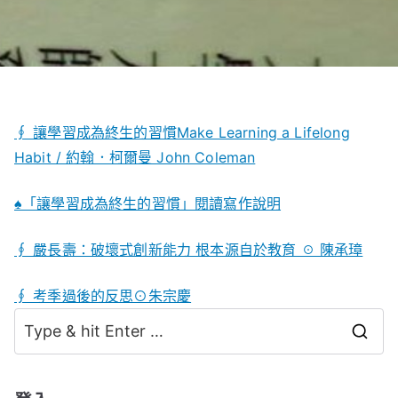
∮ 讓學習成為終生的習慣Make Learning a Lifelong
Habit / 約翰．柯爾曼 John Coleman
♠「讓學習成為終生的習慣」閱讀寫作說明
∮ 嚴長壽：破壞式創新能力 根本源自於教育 ☉ 陳承璋
∮ 考季過後的反思⊙朱宗慶
S
e
a