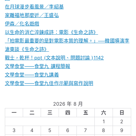
在月球漫步看風景／李紹基
家離福地那麼近／王盛弘
伊森／化名遊戲
以生命的消亡淬鍊成詩：電影《生命之詩》
「拍電影最重要的是對電影本質的理解。」──韓國導演李
滄東談《生命之詩》
戰士，乾杯！ppt (文本說明、問題討論 )1142
文學食堂——食堂九 課程簡報
文學食堂――食堂九講義
文學食堂——食堂九佳作示範與寫作說明
2026 年 8 月
一
二
三
四
五
六
日
1
2
3
4
5
6
7
8
9