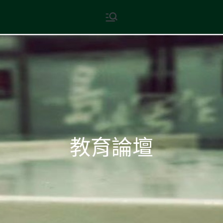
Skip
現代文學
地球小如鴿卵，/ 我輕輕地將它
to
拾起 / 納入胸懷
content
教育論壇