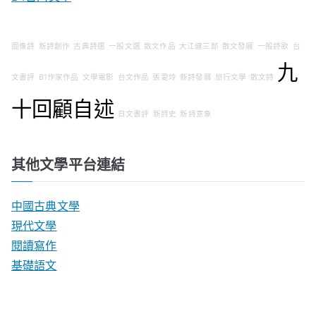
圖像詩
新詩創作
古典詩選
一般文選
散文作品
大江健三郎
散文發展
一般詩歌
台
九
文書評
B1作家作品
文學電影
台文作品
張愛玲
新詩發展
旅行文學
散文詩
十回顧自述
日文書評
新詩史
新詩意象
其他文學平台連結
中國古典文學
現代文學
閱讀寫作
基礎語文