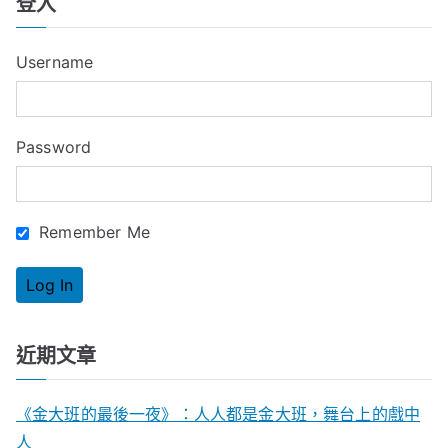
登入
r
c
Username
h
f
o
Password
r
:
Remember Me
近期文章
《金大班的最後一夜》：人人都是金大班，舞台上的戲中
人