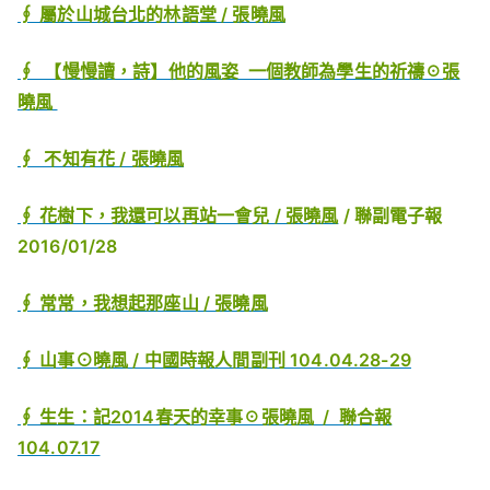
∮ 屬於山城台北的林語堂 / 張曉風
∮ 【慢慢讀，詩】他的風姿 一個教師為學生的祈禱☉張
曉風
∮ 不知有花 / 張曉風
∮ 花樹下，我還可以再站一會兒 / 張曉風
/ 聯副電子報
2016/01/28
∮ 常常，我想起那座山 / 張曉風
∮ 山事⊙曉風 / 中國時報人間副刊 104.04.28-29
∮ 生生：記2014春天的幸事☉張曉風 / 聯合報
104.07.17