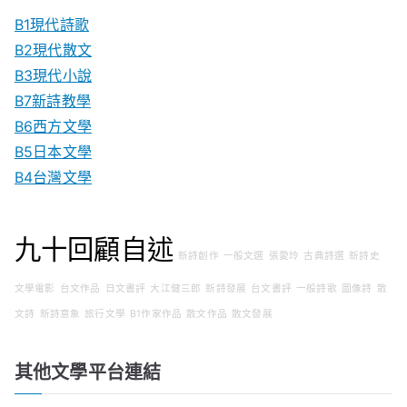
B1現代詩歌
B2現代散文
B3現代小說
B7新詩教學
B6西方文學
B5日本文學
B4台灣文學
九十回顧自述
新詩創作
一般文選
張愛玲
古典詩選
新詩史
文學電影
台文作品
日文書評
大江健三郎
新詩發展
台文書評
一般詩歌
圖像詩
散
文詩
新詩意象
旅行文學
B1作家作品
散文作品
散文發展
其他文學平台連結