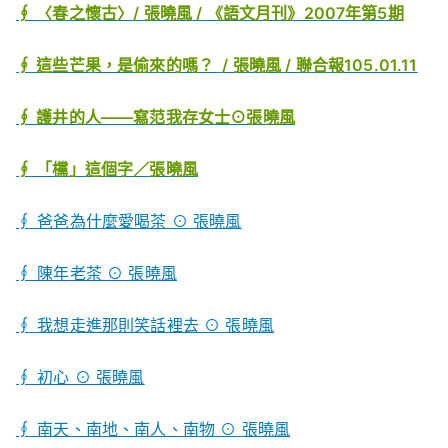
∮ 〈春之懷古〉/ 張曉風 / 《語文月刊》2007年第5期
∮ 這些芒果，是偷來的嗎？ / 張曉風 / 聯合報105.01.11
∮ 護井的人——寫范我存女士⊙張曉風
∮ 「欓」這個字／張曉風
∮ 爸爸為什麼愛喝茶 ⊙ 張曉風
∮ 陳年老茶 ⊙ 張曉風
∮ 我想走進那則笑話裡去 ⊙ 張曉風
∮ 初心 ⊙ 張曉風
∮ 南天、南地、南人、南物 ⊙ 張曉風