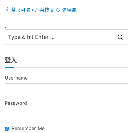
∮ 茶葉可喝，那茶枝呢 ⊙ 張曉風
S
e
a
登入
r
c
Username
h
f
o
Password
r
:
Remember Me