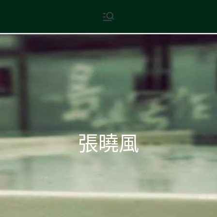
Skip
現代文學
地球小如鴿卵，/ 我輕輕地將它
to
拾起 / 納入胸懷
content
張曉風