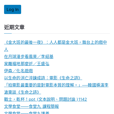
近期文章
《金大班的最後一夜》：人人都是金大班，舞台上的戲中
人
在月球漫步看風景／李紹基
家離福地那麼近／王盛弘
伊森／化名遊戲
以生命的消亡淬鍊成詩：電影《生命之詩》
「拍電影最重要的是對電影本質的理解。」──韓國導演李
滄東談《生命之詩》
戰士，乾杯！ppt (文本說明、問題討論 )1142
文學食堂——食堂九 課程簡報
文學食堂――食堂九講義