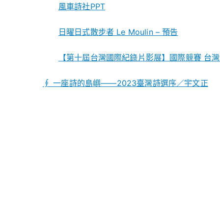
風車詩社PPT
日曜日式散步者 Le Moulin – 預告
【第十屆台灣國際紀錄片影展】國際競賽 台灣競賽
∮ 一座詩的島嶼——2023臺灣詩選序／宇文正