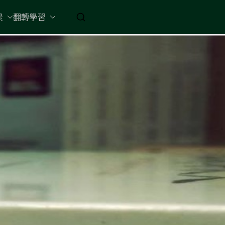
起 / 納入胸懷
景
翻轉學習