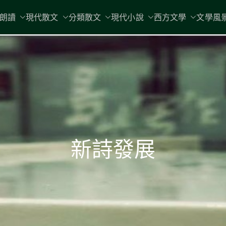
現代文學
朗讀
現代散文
分類散文
現代小說
地球小如鴿卵，/ 我輕輕地將它拾
西方文學
文學風
新詩發展