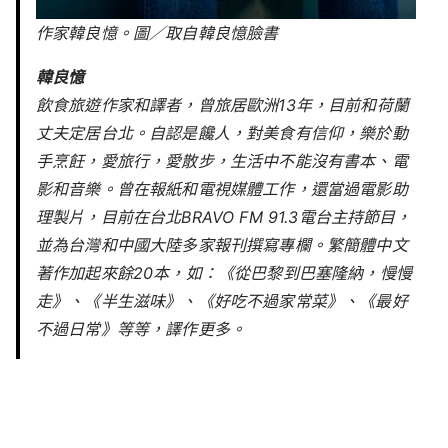
作家韓良憶。圖／取自韓良憶臉書
韓良憶
飲食旅遊作家和譯者，曾旅居歐洲13年，目前和荷蘭
丈夫定居台北。自認是饞人，對美食有信仰，樂於動
手烹飪，愛旅行，愛散步，生活中不能沒有書本、電
影和音樂。曾在報紙和電視媒體工作，還當過電影助
理製片，目前在台北BRAVO FM 91.3電台主持節目，
並為台灣和中國大陸多家報刊撰寫專欄。繁簡體中文
著作加起來餘20本，如：《從巴黎到巴塞隆納，慢慢
走》、《半生滋味》、《好吃不過家常菜》、《最好
不過日常》等等，譯作更多。