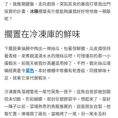
了。我推開鍵盤，走向廚房。突如其來的暴雨打壞我出門
採買的計畫，
冰箱
裡還有什麼能夠讓我好好地地做一頓飯
呢？
擱置在冷凍庫的鮮味
下層蔬果抽屜中掏出一條絲瓜，包著保鮮膜，瓜皮還保持
著青綠，來煮碗湯湯水水的燴絲瓜吧。可惜僅存的那一小
撮蝦米，前兩天被我炒高麗菜用掉了，不然，蝦米絲瓜堪
稱經典夏令
菜色
。幸好櫥櫃中常備有乾香菇，同樣鮮味十
足，就拿它來代替蝦米。
冷凍庫角落裡瞥見一尾竹筴魚一夜干，這魚自背部被剖開
但未切斷，形如蝴蝶，密封在塑膠袋中。想起來了，是好
一陣子以前，菜場熟悉的魚販推薦的，說是朋友自製，他
幫忙賣。捧場買了兩包，當晚烤了一尾，另一尾未及料