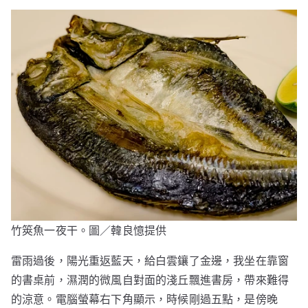
竹筴魚一夜干。圖／韓良憶提供
雷雨過後，陽光重返藍天，給白雲鑲了金邊，我坐在靠窗
的書桌前，濕潤的微風自對面的淺丘飄進書房，帶來難得
的涼意。電腦螢幕右下角顯示，時候剛過五點，是傍晚