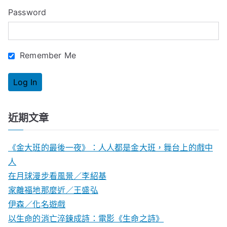
o
Password
r
:
Remember Me
近期文章
《金大班的最後一夜》：人人都是金大班，舞台上的戲中
人
在月球漫步看風景／李紹基
家離福地那麼近／王盛弘
伊森／化名遊戲
以生命的消亡淬鍊成詩：電影《生命之詩》