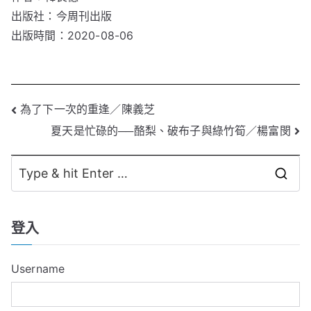
出版社：今周刊出版
出版時間：2020-08-06
文
為了下一次的重逢／陳義芝
夏天是忙碌的──酪梨、破布子與綠竹筍／楊富閔
章
導
S
覽
e
a
登入
r
c
Username
h
f