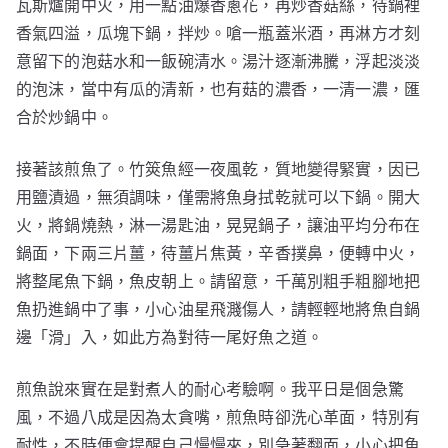
瓦斯爐開中火，用一點油爆香蔥花，再炒香菇絲，待鍋裡
香氣四溢，瓜塊下鍋，拌炒。嗆一瓶蓋米酒，再淋方才刻
意留下的泡菇水和一飯碗清水。湯汁逐漸沸騰，浮起淡淡
的泡沫，當中有瓜的清新，也有菇的濃香，一清一濃，匯
合於炒鍋中。
接著該煎魚了。竹筴魚經一夜風乾，質地變得緊實，因已
用鹽漬過，無須調味，僅需將魚身拭乾就可以下鍋。開大
火，將鍋燒熱，淋一湯匙油，晃晃鍋子，讓油平均分布在
鍋面，下兩三片薑，待薑片焦黃，辛香撲鼻，便轉中火，
將整尾魚下鍋，魚皮朝上。請留意，千萬別粗手粗腳地把
魚扔進鍋中了事，小心油星飛濺傷人，請輕輕地將魚自鍋
邊「滑」入，如此方為對待一尾好魚之道。
煎魚說來實在是對煮人的耐心考驗啊。我平日是個急驚
風，不過八成是因為太貪嘴，煎魚時卻洗心革面，特別有
耐性，不時便會提醒自己慢慢來，別急著翻面，小心把魚