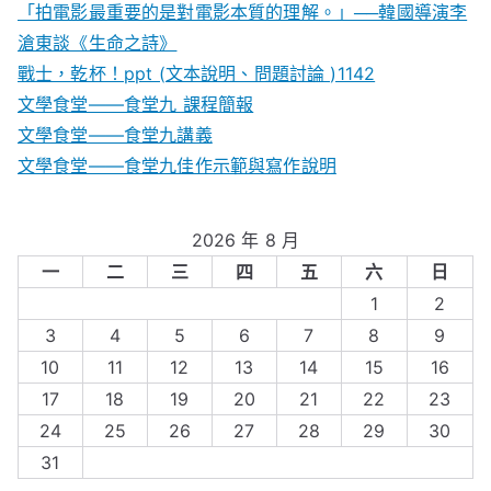
「拍電影最重要的是對電影本質的理解。」──韓國導演李
滄東談《生命之詩》
戰士，乾杯！ppt (文本說明、問題討論 )1142
文學食堂——食堂九 課程簡報
文學食堂――食堂九講義
文學食堂——食堂九佳作示範與寫作說明
2026 年 8 月
一
二
三
四
五
六
日
1
2
3
4
5
6
7
8
9
10
11
12
13
14
15
16
17
18
19
20
21
22
23
24
25
26
27
28
29
30
31