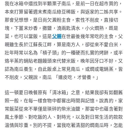
我在冰箱中還找到半顆栗子南瓜，是前一日在超市買的，
本來打算留著週末煮南瓜綠豆稀飯，與返家的二姊共享。
那會兒想想，是日尚欠澱粉主食，索性不削皮，直接切
塊，下薑末炒香，撒鹽，澆兩匙清水，小火燜熟，既是
菜，也可以當飯。這是
父親
在世最後幾年常吃的主食，父
親雖生長於江蘇長江畔，算是南方人，卻從來不愛白米，
壯年時常以名為「槓子頭」的一種硬而扎實的烤餅，或半
烙半蒸的鍋貼老麵饅頭來代替米飯，晚年因牙口不好，又
認為南瓜養生，自此飯桌上常見南瓜，或燜或電鍋蒸，皆
不削皮，父親說，南瓜 「連皮吃，才營養。」
這一頓夏日晚餐原有「清冰箱」之意，結果我卻有如翻舊
照一般，在每一樣食物中都嘗出時間與記憶。說真的，家
常飯菜從來不單僅是瑣碎的柴米油鹽，那當中也蘊含著對
風土季節、對吃飯的人、對時光，以及對日常生活的款款
溫情與珍重。別的不提，當我吃著清甜的燜南瓜時，怎能