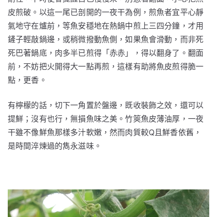
皮煎破。以這一尾已剖開的一夜干為例，煎魚者宜平心靜
氣地守在爐前，等魚安穩地在熱鍋中煎上三四分鐘，才用
鏟子輕敲鍋邊，或稍微撥動魚側，如果魚會滑動，而非死
死巴著鍋底，肉多半已煎得「赤赤」，得以翻身了。翻面
前，不妨把火開得大一點再煎，這樣有助將魚皮煎得脆一
點，更香。
有檸檬的話，切下一角置於盤邊，既收裝飾之效，還可以
提鮮；沒有也行，無損魚味之美。竹筴魚皮薄油厚，一夜
干雖不像鮮魚那樣多汁軟嫩，然而肉質較Q且鮮香依舊，
是時間淬煉過的雋永滋味。