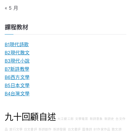
« 5 月
課程教材
B1現代詩歌
B2現代散文
B3現代小說
B7新詩教學
B6西方文學
B5日本文學
B4台灣文學
九十回顧自述
大江健三郎
文學電影
新詩意象
新詩史
台文作
品
旅行文學
日文書評
新詩創作
新詩發展
台文書評
圖像詩
B1作家作品
散文詩