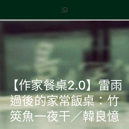
Skip
現代文學
地球小如鴿卵，/ 我輕輕地將它
to
拾起 / 納入胸懷
content
【作家餐桌2.0】雷雨
過後的家常飯桌：竹
筴魚一夜干／韓良憶