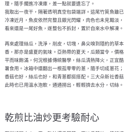
理，隨手擱進冷凍庫，差一點就要遺忘了。
我取出一夜干，隔著透明真空包袋端詳。這尾竹筴魚雖已
冷凍近月，魚皮依然完整且銀光閃耀，肉色也未見黯淡，
看來還是一尾好魚，遂整包不拆封，置於自來水中解凍。
再來處理絲瓜，洗淨，削皮，切塊，鼻尖嗅到隱約的草本
香，那亦是盛夏的氣味。亞熱帶的夏天，瓜類當令，價格
平而味飽滿，何況根據傳統醫學，絲瓜清熱降火，正宜酷
暑食用。冰箱中還翻出一根孤零零的蔥，隨手切成蔥花；
香菇也好，絲瓜也好，和青蔥都挺搭配。三大朵新社香菇
此時也已用溫水泡軟，通通撈出，輕輕擠去水分，切絲。
乾煎比油炒更考驗耐心