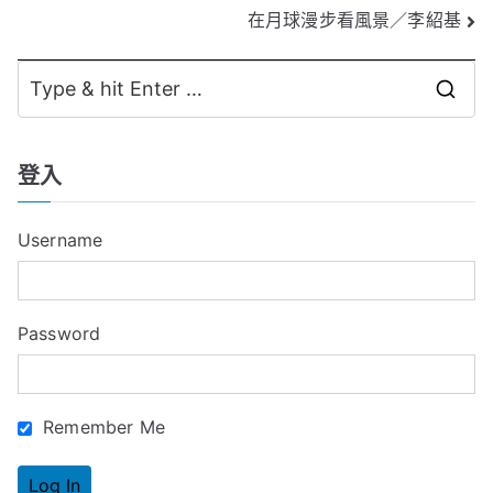
在月球漫步看風景／李紹基
章
導
S
覽
e
a
登入
r
c
Username
h
f
o
Password
r
:
Remember Me