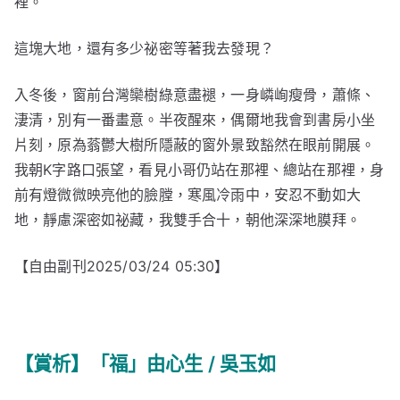
裡。
這塊大地，還有多少祕密等著我去發現？
入冬後，窗前台灣欒樹綠意盡褪，一身嶙峋瘦骨，蕭條、
淒清，別有一番畫意。半夜醒來，偶爾地我會到書房小坐
片刻，原為蓊鬱大樹所隱蔽的窗外景致豁然在眼前開展。
我朝K字路口張望，看見小哥仍站在那裡、總站在那裡，身
前有燈微微映亮他的臉膛，寒風冷雨中，安忍不動如大
地，靜慮深密如祕藏，我雙手合十，朝他深深地膜拜。
【自由副刊2025/03/24 05:30】
【賞析】「福」由心生 / 吳玉如