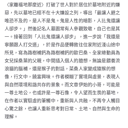
〈家離福地那麼近〉打破了世人對於居住於墓地附近的嫌
惡，先以墓地已經不在十大嫌設之列，導出「最讓人避之
唯恐不及的，是人不是鬼。鬼是人性的暗影，人比鬼還讓
人卻步。」然後記名人墓園常有人參觀致敬，自己也是其
一。接著回到「人比鬼還讓人卻步」，進一步說「我還是
寧願跟人打交道」，於是作品便轉敘往住家附近淺山途中
所見，寫為路樹補鈣為路樹補鈣的歐巴桑、全家總動員為
女兒採桑葉的父親，中間插入個人的臆想，無論是餵養流
浪貓的腦補，還是猴子的對話，菜桑人家變成猿猴的想
像，行文中，饒富興味。作者模糊了實境與虛景，表現人
與自然環境和諧共存的景象。而文章伊始的小哥，可能是
一尊土地公，也或許是一尊石像，令人望而生畏的墓地，
在作者以實馭虛的筆觸中，重新與人共融，不再令人觸目
心驚之餘，也讓人重新思考對日常、土地、自然與生命的
理解。