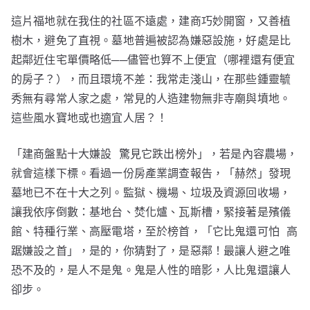
這片福地就在我住的社區不遠處，建商巧妙開窗，又善植
樹木，避免了直視。墓地普遍被認為嫌惡設施，好處是比
起鄰近住宅單價略低──儘管也算不上便宜（哪裡還有便宜
的房子？），而且環境不差：我常走淺山，在那些鍾靈毓
秀無有尋常人家之處，常見的人造建物無非寺廟與墳地。
這些風水寶地或也適宜人居？！
「建商盤點十大嫌設 驚見它跌出榜外」，若是內容農場，
就會這樣下標。看過一份房產業調查報告，「赫然」發現
墓地已不在十大之列。監獄、機場、垃圾及資源回收場，
讓我依序倒數：基地台、焚化爐、瓦斯槽，緊接著是殯儀
館、特種行業、高壓電塔，至於榜首，「它比鬼還可怕 高
踞嫌設之首」，是的，你猜對了，是惡鄰！最讓人避之唯
恐不及的，是人不是鬼。鬼是人性的暗影，人比鬼還讓人
卻步。