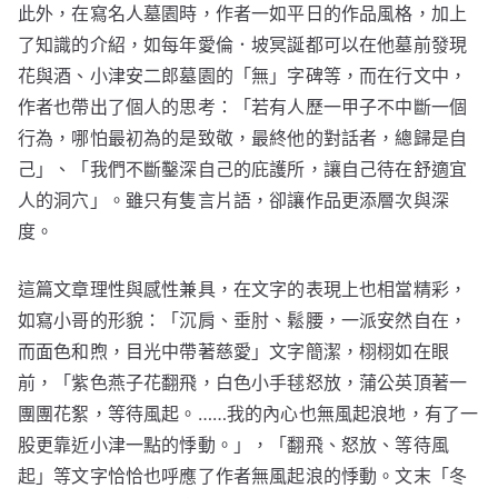
此外，在寫名人墓園時，作者一如平日的作品風格，加上
了知識的介紹，如每年愛倫．坡冥誕都可以在他墓前發現
花與酒、小津安二郎墓園的「無」字碑等，而在行文中，
作者也帶出了個人的思考：「若有人歷一甲子不中斷一個
行為，哪怕最初為的是致敬，最終他的對話者，總歸是自
己」、「我們不斷鑿深自己的庇護所，讓自己待在舒適宜
人的洞穴」。雖只有隻言片語，卻讓作品更添層次與深
度。
這篇文章理性與感性兼具，在文字的表現上也相當精彩，
如寫小哥的形貌：「沉肩、垂肘、鬆腰，一派安然自在，
而面色和煦，目光中帶著慈愛」文字簡潔，栩栩如在眼
前，「紫色燕子花翻飛，白色小手毬怒放，蒲公英頂著一
團團花絮，等待風起。……我的內心也無風起浪地，有了一
股更靠近小津一點的悸動。」，「翻飛、怒放、等待風
起」等文字恰恰也呼應了作者無風起浪的悸動。文末「冬