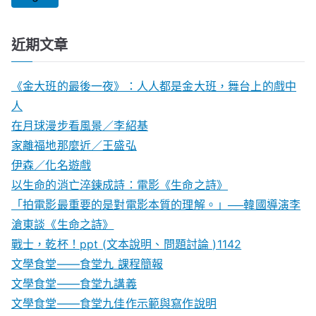
近期文章
《金大班的最後一夜》：人人都是金大班，舞台上的戲中
人
在月球漫步看風景／李紹基
家離福地那麼近／王盛弘
伊森／化名遊戲
以生命的消亡淬鍊成詩：電影《生命之詩》
「拍電影最重要的是對電影本質的理解。」──韓國導演李
滄東談《生命之詩》
戰士，乾杯！ppt (文本說明、問題討論 )1142
文學食堂——食堂九 課程簡報
文學食堂――食堂九講義
文學食堂——食堂九佳作示範與寫作說明