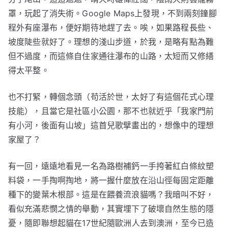
罩，玩起了消失術。Google Maps上發現，不到兩刻鐘腳
程外有座瀑布，便好期待地趕了去。唉，如果路程長些、
坡度陡些就好了。理想的淺山步道，於我，是略有點為難
但不過度，而這條自住家通往瀑布的山路，太短而又修繕
得太平整。
也不打緊，轉個念頭（苟活於世，太好了有這個花式心理
技能），且當它是社區小公園，那不也就近乎「我家門前
有小河，後面有山坡」這首兒歌擘畫出的，想像中的理想
家屋了？
有一回，遠遠地看見一名為路樹補鈣一手挎著紅白條紋塑
料袋，一手掏啊掏地，將一握什麼放在沿山徑每固定距離
種下的變葉木根部。這是在餵養流浪貓嗎？我暗叫不好，
看似充滿悲憫之情的舉動，其實埋下了破壞自然生態的隱
憂，隨即聯想起貓在17世紀隨歐洲人去到澳洲，至今已造