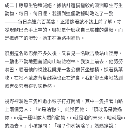
成二十餘原生物種滅絕。據估計遭貓獵殺的澳洲原生野生
動物，每日，每日喔，我讀到這個數據時略吃了一驚
────每日高達六百萬隻！正猶豫著該不該上前了解，才
發現歐巴桑手上拿的，哪裡是什麼我自己腦補的貓糧，而
是搗碎了的蛋殼，她正在為路樹補鈣。
辭別這名歐巴桑不多久後，又看見一名歐吉桑站山徑旁，
一動也不動地翹首望向山坡雜樹林。我湊上前去，他努努
嘴巴，順著他的視線我眺見一隻公猴箕坐樹梢，採著桑葉
吃，在牠不遠處有隻雌猴也正在進食。我好鄉巴佬地站到
歐吉桑旁看得興味盎然。
視野裡溜進三隻稚嫩小猴子打打鬧鬧，其中一隻指著山路
上兩個男人：「in是啥物？」雌猴回牠：「頂改毋是教過
你，in是一種叫做人類的動物，in就是咱的未來，咱就是in
的過去。」小孩猴問：「唅？你咧講啥？」媽媽猴說：