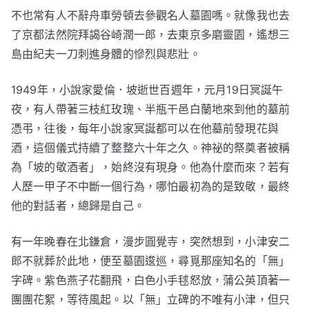
不也常有人不辭舟車勞頓去參觀名人墓園嗎。就像我也去
了京都法然院拜謁谷崎潤一郎，去東京多磨靈園，遙想三
島由紀夫一刀刺進身體的慘烈與悲壯。
1949年，小說家愛倫．坡逝世百週年，元月19日冥誕午
夜，有人帶著三枝紅玫瑰、半瓶干邑白蘭地來到他的墓前
憑弔，往後，每年小說家冥誕都可以在他墓前發現花與
酒，這個儀式持續了整整六十年之久。神祕的祭奠者被稱
為「坡的敬酒者」，始終沒有現身。他為什麼而來？若有
人歷一甲子不中斷一個行為，哪怕最初為的是致敬，最終
他的對話者，總歸是自己。
有一年晚春在北鎌倉，漫步圓覺寺，突然想到，小津安二
郎不就葬於此地，便至墓園逡巡，尋覓那座知名的「無」
字碑。紫色燕子花翻飛，白色小手毬怒放，蒲公英頂著一
團團花絮，等待風起。以「無」立碑的不唯有小津，但只