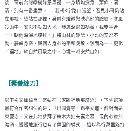
後，窗前台灣欒樹綠意盡褪，一身嶙峋瘦骨，蕭條、淒
清，別有一番畫意。……我朝K字路口張望，看見小哥仍站
在那裡、總站在那裡，身前有燈微微映亮他的臉膛，寒風
冷雨中，安忍不動如大地，靜慮深密如祕藏，我雙手合
十，朝他深深地膜拜。」將山林的靜謐，小哥的安忍不
動、靜慮身密，與個人身心的平和虔敬，融而為一，更化
「福地」於自然風景之中，心境一派安然自如。
【素養練刀】
以下引文節錄自王盛弘在〈家離福地那麼近〉，下列選項
最符合作者想法的是：「出圓覺寺，過平交道，斜對面是
東慶寺，又在此地參拜了鈴木大拙夫妻之墓，但內心並無
漣漪。慢慢地旅行也有了僵固的模式──還以為行萬里路打