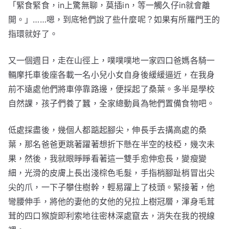
「緊食緊食，in上驚無聊，莫插in，等一觸久仔in就會離
開。」……嗯，到底牠們說了些什麼呢？如果有所羅門王的
指環就好了。
又一個週日，走在山徑上，噗噗噗地一家四口爸媽各騎一
輛摩托車後座各載一名小兒小女自身後緩緩逼近，在我身
前不遠處他們將車停靠路邊，便採起了桑葉。多半是學校
自然課，孩子們養了蠶，全家總動員為牠們置備食物吧。
低處採盡後，幾個人都踮起腳尖，伸長手去搆高處的桑
葉，那名爸爸更跳著躍著想折下懸在半空的枝椏，幾次未
果，然後，我就眼睜睜看著這一雙手愈伸愈長，變瘦變
細，光滑的皮膚上長出淺棕色毛髮，手指梢腳趾梢冒出尖
尖的爪，一下子攀住樹幹，輕易躍上了枝頭。緊接著，他
彎腰伸手，將他的妻他的女他的兒拉上樹冠層，渾身毛茸
茸的四口猴旋即利索地往密林深處竄去，消失在我的視線