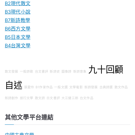
B2現代散文
B3現代小說
B7新詩教學
B6西方文學
B5日本文學
B4台灣文學
九十回顧
散文發展
一般詩歌
台文書評
新詩史
圖像詩
新詩意象
自述
張愛玲
B1作家作品
一般文選
文學電影
新詩發展
古典詩選
散文作品
新詩創作
旅行文學
散文詩
日文書評
大江健三郎
台文作品
其他文學平台連結
中國古典文學