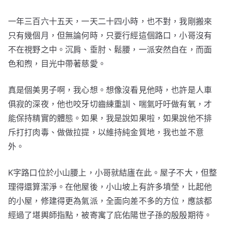
一年三百六十五天，一天二十四小時，也不對，我剛搬來
只有幾個月，但無論何時，只要行經這個路口，小哥沒有
不在視野之中。沉肩、垂肘、鬆腰，一派安然自在，而面
色和煦，目光中帶著慈愛。
真是個美男子啊，我心想。想像沒看見他時，也許是人車
俱寂的深夜，他也咬牙切齒練重訓、喘氣吁吁做有氧，才
能保持精實的體態。如果，我是說如果啦，如果說他不排
斥打打肉毒、做做拉提，以維持純金質地，我也並不意
外。
K字路口位於小山腰上，小哥就結廬在此。屋子不大，但整
理得還算潔淨。在他屋後，小山坡上有許多墳塋，比起他
的小屋，修建得更為氣派，全面向差不多的方位，應該都
經過了堪輿師指點，被寄寓了庇佑陽世子孫的殷殷期待。