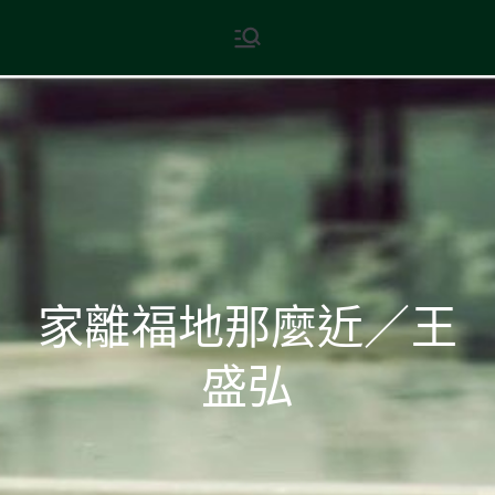
Skip
現代文學
地球小如鴿卵，/ 我輕輕地將它
to
拾起 / 納入胸懷
content
家離福地那麼近／王
盛弘