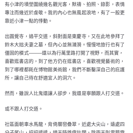
有小津的墳塋圍繞幾名觀光客，默禱、拍照、錄影，表情
專注而幾近於虔敬。我的內心也無風起浪地，有了一股更
靠近小津一點的悸動。
出圓覺寺，過平交道，斜對面是東慶寺，又在此地參拜了
鈴木大拙夫妻之墓，但內心並無漣漪。慢慢地旅行也有了
僵固的模式────還以為行萬里路打開了視野，而其實，
喜歡逛書店的，到了他方仍在逛書店，喜歡視覺藝術的，
到了哪裡都耗在博物館美術館，我們不斷鑿深自己的庇護
所，讓自己待在舒適宜人的洞穴。
然而，雖說人比鬼還讓人卻步，我還是寧願跟人打交道。
或不跟人打交道。
社區面朝車水馬龍，背倚層巒疊翠，近處大尖山，遠處四
分子尾山，迢迢遞遞，晴天時雄偉壯闊，陰雨天則雲籠霧