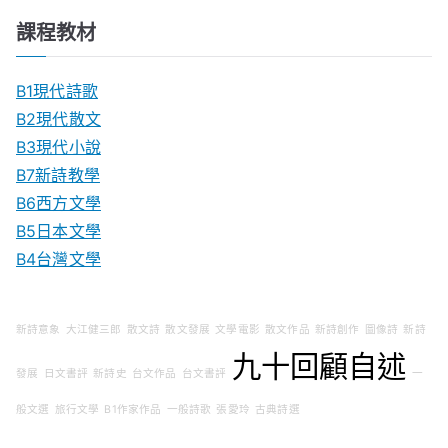
課程教材
B1現代詩歌
B2現代散文
B3現代小說
B7新詩教學
B6西方文學
B5日本文學
B4台灣文學
新詩意象
大江健三郎
散文詩
散文發展
文學電影
散文作品
新詩創作
圖像詩
新詩
九十回顧自述
發展
日文書評
新詩史
台文作品
台文書評
一
般文選
旅行文學
B1作家作品
一般詩歌
張愛玲
古典詩選