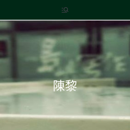
Skip
現代文學
地球小如鴿卵，/ 我輕輕地將它
to
拾起 / 納入胸懷
content
陳黎