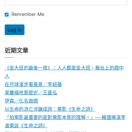
:
Remember Me
近期文章
《金大班的最後一夜》：人人都是金大班，舞台上的戲中
人
在月球漫步看風景／李紹基
家離福地那麼近／王盛弘
伊森／化名遊戲
以生命的消亡淬鍊成詩：電影《生命之詩》
「拍電影最重要的是對電影本質的理解。」──韓國導演李
滄東談《生命之詩》