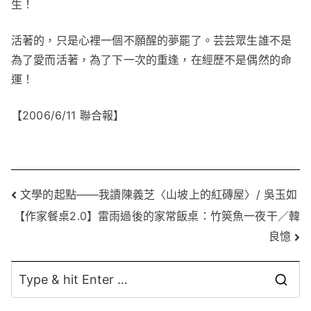
生！
活著的，只是心裡一個不願醒的夢罷了。芸芸眾生誰不是
為了愛而活著，為了下一次的重逢，在經歷不是偶然的命
運！
【2006/6/11 聯合報】
文
文學的起點——我讀陳義芝〈山坡上的紅磚屋〉/ 吳玉如
【作家餐桌2.0】雷雨過後的家常飯桌：竹筴魚一夜干／韓
章
良憶
導
覽
S
e