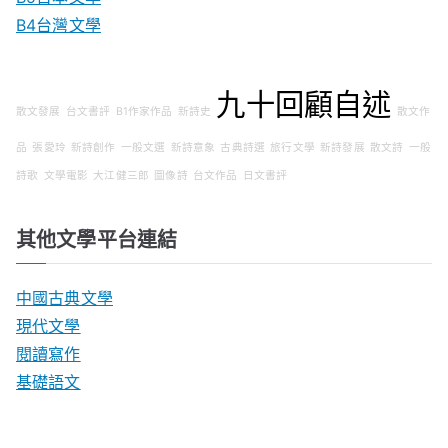
B4台灣文學
九十回顧自述
散文發展
台文書評
B1作家作品
新詩史
散文作
品
張愛玲
新詩創作
一般文選
新詩意象
古典詩選
旅行文學
新詩發展
散文詩
一般
詩歌
文學電影
大江健三郎
圖像詩
台文作品
日文書評
其他文學平台連結
中國古典文學
現代文學
閱讀寫作
基礎語文