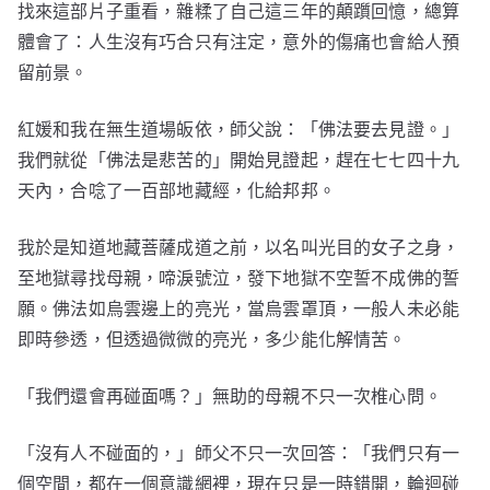
找來這部片子重看，雜糅了自己這三年的顛躓回憶，總算
體會了：人生沒有巧合只有注定，意外的傷痛也會給人預
留前景。
紅媛和我在無生道場皈依，師父說：「佛法要去見證。」
我們就從「佛法是悲苦的」開始見證起，趕在七七四十九
天內，合唸了一百部地藏經，化給邦邦。
我於是知道地藏菩薩成道之前，以名叫光目的女子之身，
至地獄尋找母親，啼淚號泣，發下地獄不空誓不成佛的誓
願。佛法如烏雲邊上的亮光，當烏雲罩頂，一般人未必能
即時參透，但透過微微的亮光，多少能化解情苦。
「我們還會再碰面嗎？」無助的母親不只一次椎心問。
「沒有人不碰面的，」師父不只一次回答：「我們只有一
個空間，都在一個意識網裡，現在只是一時錯開，輪迴碰