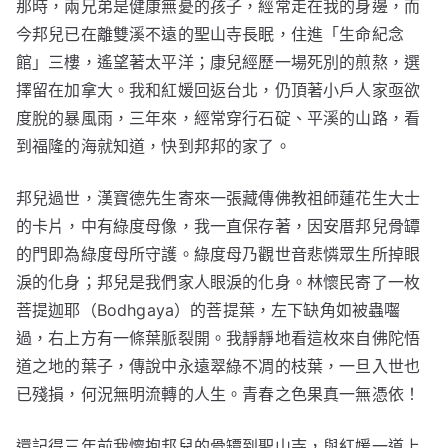
那時，兩兄弟是健康無憂的孩子，經常走在我的身邊，而
今邦兒已在離雙溪不遠的聖山寺長眠，住進「生命紀念
館」三樓，遙望著太平洋；康兒經歷一場死別的煎熬，選
擇留在加拿大。我和紅媛回返台北，仍頂著小戶人家亟欲
度脫的暴風雨，三年來，經常穿行石碇、平溪的山路，看
到福隆的海就知道，快到邦邦的家了。
邦兒過世，漢寶德先生寄來一張藏傳佛教祖師蓮花生大士
的卡片，中有綠度母像，我一直保存著，因安厝邦兒骨罈
的門即為綠度母所守護。綠度母乃觀世音悲憐眾生所掉眼
淚的化身；邦兒是我們家人眼淚的化身。林懷民寄了一枚
菩提迦耶（Bodhgaya）的菩提葉，左下缺角如被蟲囓
過，右上方有一條葉脈裂開。我靜靜地看這枚來自佛陀悟
道之地的葉子，傳說中永遠翠綠不凋的枝葉，一旦入世也
已殘損，何況無明流轉的人生。青春之色果真一無憑依！
還記得三年前我懷抱邦兒的骨罈到聖山寺，與紅媛一道上