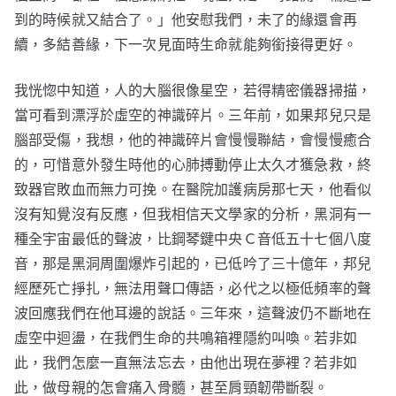
到的時候就又結合了。」他安慰我們，未了的緣還會再
續，多結善緣，下一次見面時生命就能夠銜接得更好。
我恍惚中知道，人的大腦很像星空，若得精密儀器掃描，
當可看到漂浮於虛空的神識碎片。三年前，如果邦兒只是
腦部受傷，我想，他的神識碎片會慢慢聯結，會慢慢癒合
的，可惜意外發生時他的心肺搏動停止太久才獲急救，終
致器官敗血而無力可挽。在醫院加護病房那七天，他看似
沒有知覺沒有反應，但我相信天文學家的分析，黑洞有一
種全宇宙最低的聲波，比鋼琴鍵中央Ｃ音低五十七個八度
音，那是黑洞周圍爆炸引起的，已低吟了三十億年，邦兒
經歷死亡掙扎，無法用聲口傳語，必代之以極低頻率的聲
波回應我們在他耳邊的說話。三年來，這聲波仍不斷地在
虛空中迴盪，在我們生命的共鳴箱裡隱約叫喚。若非如
此，我們怎麼一直無法忘去，由他出現在夢裡？若非如
此，做母親的怎會痛入骨髓，甚至肩頸韌帶斷裂。