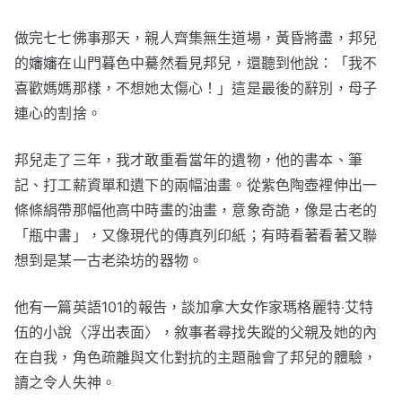
做完七七佛事那天，親人齊集無生道場，黃昏將盡，邦兒
的嬸嬸在山門暮色中驀然看見邦兒，還聽到他說：「我不
喜歡媽媽那樣，不想她太傷心！」這是最後的辭別，母子
連心的割捨。
邦兒走了三年，我才敢重看當年的遺物，他的書本、筆
記、打工薪資單和遺下的兩幅油畫。從紫色陶壺裡伸出一
條條絹帶那幅他高中時畫的油畫，意象奇詭，像是古老的
「瓶中書」，又像現代的傳真列印紙；有時看著看著又聯
想到是某一古老染坊的器物。
他有一篇英語101的報告，談加拿大女作家瑪格麗特‧艾特
伍的小說〈浮出表面〉，敘事者尋找失蹤的父親及她的內
在自我，角色疏離與文化對抗的主題融會了邦兒的體驗，
讀之令人失神。