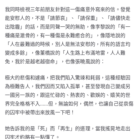
我同時檢視三年前朋友針對這一傷痛意外寫來的信。發覺
能安慰人的，不是「請節哀」、「請保重」、「請儘快走
出陰霾」的話，而是同聲一哭的無助，像李黎說的「有一
種痛是澈骨的，有一種傷是永難癒合的」，像隱地說的
「人在最難過的時候，別人是無法安慰的，所有的語言均
變成多餘」，像董橋說的「人生路上布滿地雷，人人難
免，我於是越老越宿命」，也像張曉風說的：
極大的悲傷和遽痛，把我們陷入驚竦和耗弱，這種經驗因
為極難告人，我們因而又陷入孤單，甚至發現自己變成另
一國另一族的，跟這忙碌的、熱衷的、歡娛的、嬉笑的世
界完全格格不入……但，無論如何，偶然，也讓自己從哀傷
的囚牢中被帶出來放風一下吧！
她告訴我的是「死」而「再生」的道理，當我搖晃地走出
囚牢才約略有一點懂了。