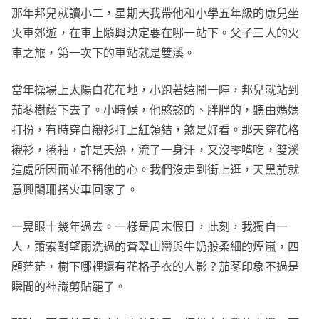
那年邦兒就讀小二，星期天我帶他和小學五年級的康兒坐
火車郊遊，在車上隨興決定要在哪一站下。父子三人的火
車之旅，第一次下的車站就是雙溪。
當年操場上太陽白花花地，小跑著嬉鬧一陣，邦兒就站到
茄苳樹蔭下去了。小時候，他憨憨的、胖胖的，聽由媽媽
打扮，有時穿白襯衫打上紅領結，煞是好看。那天穿花格
襯衫，捲袖，許是天熱，流了一身汗，又沒零嘴吃，雙溪
這處所因而並不稱他的心。我們沒走到街上逛，天黑前就
意興闌珊搭火車回家了。
一晃眼十幾年過去。一樣是周末假日，此刻，我獨自一
人，蕭索對望雨洗過的蒼翠山巒與牛奶般柔細的煙嵐，四
顧茫茫，樹下哪裡還有花格子衣的人影？茄苳印象不過是
瞬間的神識剪貼罷了。