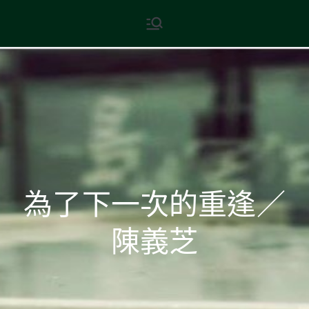
Skip
現代文學
地球小如鴿卵，/ 我輕輕地將它
to
拾起 / 納入胸懷
content
為了下一次的重逢／
陳義芝