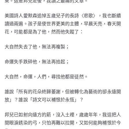
來。這是邦兒走後，我讀之最痛的文章。
美國詩人愛默森追悼五歲兒子的長詩〈悲歌〉，我也斷續
讀過兩遍。孩子是使世界更美的主體，早晨天亮，春天開
花，可能都是為了他，然而他失蹤了：
大自然失去了他，無法再複製；
命運失手跌碎他，無法再拾起；
大自然，命運，人們，尋找他都是徒然。
誰說「所有的花朵終歸萎謝，但被轉化為藝術的卻永遠開
放」？誰說「詩文可以補恨於永恆」？
邦兒已如射向遠方的箭，沒入土裡，歲歲年年，我這把人
間眼淚銹染的弓，只怕再難以拉開，又如何能夠補恨於今