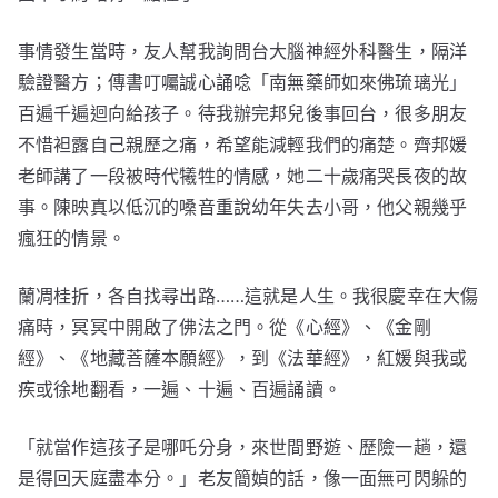
事情發生當時，友人幫我詢問台大腦神經外科醫生，隔洋
驗證醫方；傳書叮囑誠心誦唸「南無藥師如來佛琉璃光」
百遍千遍迴向給孩子。待我辦完邦兒後事回台，很多朋友
不惜袒露自己親歷之痛，希望能減輕我們的痛楚。齊邦媛
老師講了一段被時代犧牲的情感，她二十歲痛哭長夜的故
事。陳映真以低沉的嗓音重說幼年失去小哥，他父親幾乎
瘋狂的情景。
蘭凋桂折，各自找尋出路……這就是人生。我很慶幸在大傷
痛時，冥冥中開啟了佛法之門。從《心經》、《金剛
經》、《地藏菩薩本願經》，到《法華經》，紅媛與我或
疾或徐地翻看，一遍、十遍、百遍誦讀。
「就當作這孩子是哪吒分身，來世間野遊、歷險一趟，還
是得回天庭盡本分。」老友簡媜的話，像一面無可閃躲的