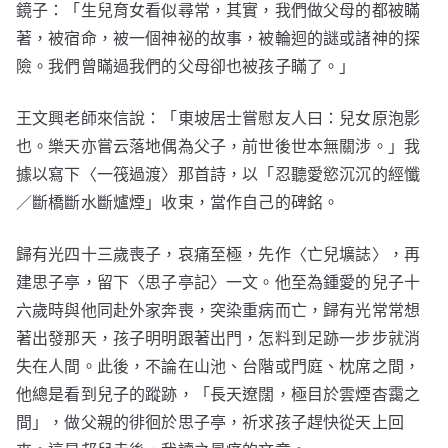
鏡子：「生兒育女看似尋常，其實，我們做父母的都被瞞
著，被宿命，被一個神祕的故事，被輪迴的謎或諸神的探
險。我們曾瞞過我們的父母卻也被孩子瞞了。」
王文興老師來信說：「東坡居士嘗慰友人曰：兒女原泡影
也。樂天亦嘗云落地偶為父子，前世後世本無關涉。」我
據以寫下〈一筏過渡〉那首詩，以「忍聽愛慾沉沉的經懺
／斷橋斷水斷爐煙」收束，當作自己的碑銘。
歸有光四十三歲喪子，哀痛至極，先作〈亡兒壙誌〉，再
建思子亭，留下〈思子亭記〉一文。他至為鍾愛的兒子十
六歲時與他同赴外家奔喪，突染重病而亡，歸有光常常想
著出發那天，孩子明明跟著出門，怎料到足跡一步步就消
失在人間。此後，不論在山池、台階或門庭、枕席之間，
他總是看到兒子的蹤跡，「長天遼闊，極目於雲煙杳靄之
間」，做父親的徘徊於思子亭，祈求孩子趕快從天上回