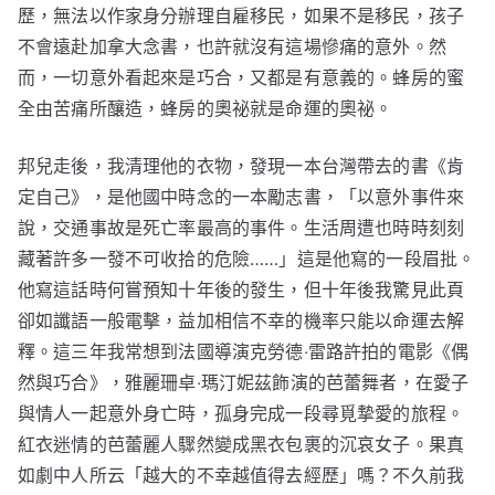
歷，無法以作家身分辦理自雇移民，如果不是移民，孩子
不會遠赴加拿大念書，也許就沒有這場慘痛的意外。然
而，一切意外看起來是巧合，又都是有意義的。蜂房的蜜
全由苦痛所釀造，蜂房的奧祕就是命運的奧祕。
邦兒走後，我清理他的衣物，發現一本台灣帶去的書《肯
定自己》，是他國中時念的一本勵志書，「以意外事件來
說，交通事故是死亡率最高的事件。生活周遭也時時刻刻
藏著許多一發不可收拾的危險……」這是他寫的一段眉批。
他寫這話時何嘗預知十年後的發生，但十年後我驚見此頁
卻如讖語一般電擊，益加相信不幸的機率只能以命運去解
釋。這三年我常想到法國導演克勞德‧雷路許拍的電影《偶
然與巧合》，雅麗珊卓‧瑪汀妮茲飾演的芭蕾舞者，在愛子
與情人一起意外身亡時，孤身完成一段尋覓摯愛的旅程。
紅衣迷情的芭蕾麗人驟然變成黑衣包裹的沉哀女子。果真
如劇中人所云「越大的不幸越值得去經歷」嗎？不久前我