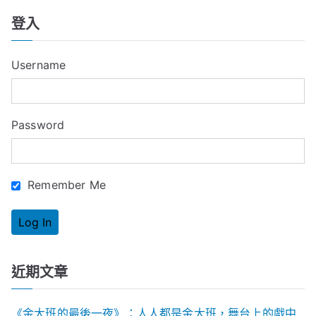
a
登入
r
c
Username
h
f
o
Password
r
:
Remember Me
近期文章
《金大班的最後一夜》：人人都是金大班，舞台上的戲中