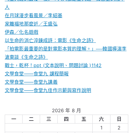
人
在月球漫步看風景／李紹基
家離福地那麼近／王盛弘
伊森／化名遊戲
以生命的消亡淬鍊成詩：電影《生命之詩》
「拍電影最重要的是對電影本質的理解。」──韓國導演李
滄東談《生命之詩》
戰士，乾杯！ppt (文本說明、問題討論 )1142
文學食堂——食堂九 課程簡報
文學食堂――食堂九講義
文學食堂——食堂九佳作示範與寫作說明
2026 年 8 月
一
二
三
四
五
六
日
1
2