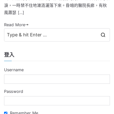
淚，一時禁不住地漣洏灑落下來。昏暗的醫院長廊，有秋
風蕭瑟 […]
Read More
S
e
a
登入
r
c
Username
h
f
o
Password
r
:
Remember Me