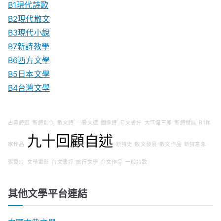
B1現代詩歌
B2現代散文
B3現代小說
B7新詩教學
B6西方文學
B5日本文學
B4台灣文學
古典詩選
新詩創作
散文詩
一般文選
圖像詩
日文書評
大江健三郎
新詩發展
B1作
九十回顧自述
家作品
新詩史
散文發展
散文作品
新詩意象
張愛玲
文學電影
台文書評
旅行文學
台文作品
一般詩歌
其他文學平台連結