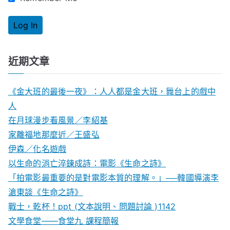
近期文章
《金大班的最後一夜》：人人都是金大班，舞台上的戲中
人
在月球漫步看風景／李紹基
家離福地那麼近／王盛弘
伊森／化名遊戲
以生命的消亡淬鍊成詩：電影《生命之詩》
「拍電影最重要的是對電影本質的理解。」──韓國導演李
滄東談《生命之詩》
戰士，乾杯！ppt (文本說明、問題討論 )1142
文學食堂——食堂九 課程簡報