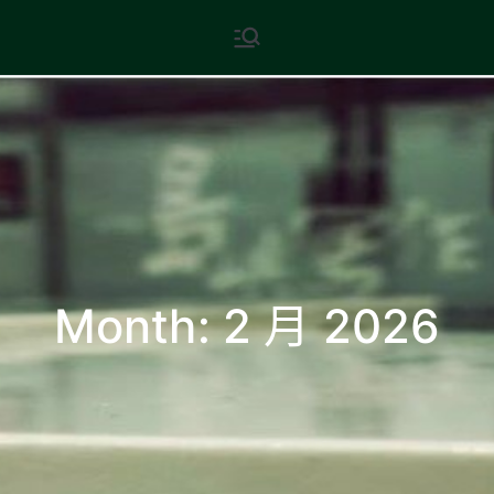
Skip
現代文學
地球小如鴿卵，/ 我輕輕地將它
to
拾起 / 納入胸懷
content
Month:
2 月 2026