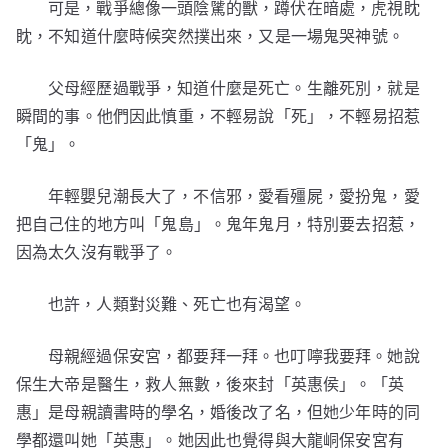
可是，戰爭總像一頭陰騭的獸，蹲伏在暗處，虎視眈
眈，不知道什麼時候突然撲出來，又是一場鬼哭神號。
父母經歷過戰爭，知道什麼是死亡。生離死別，就是
瞬間的事。他們因此慎重，不輕易說「死」，不輕易招惹
「鬼」。
年輕嬰兒潮長大了，不信邪，愛看殭屍，愛扮鬼，愛
把自己住的地方叫「鬼島」。鬼年鬼月，特別要去招惹，
因為太久沒有戰爭了。
也許，人類對災難、死亡也有渴望。
母親經過保安宮，都要拜一拜。也叮嚀我要拜。她說
保生大帝是醫生，救人無數，後來封「英惠侯」。「英
惠」是母親讀書時的學名，婚後改了名，但她少年時的同
學都還叫她「英惠」。她因此也覺得與大龍峒保安宮有