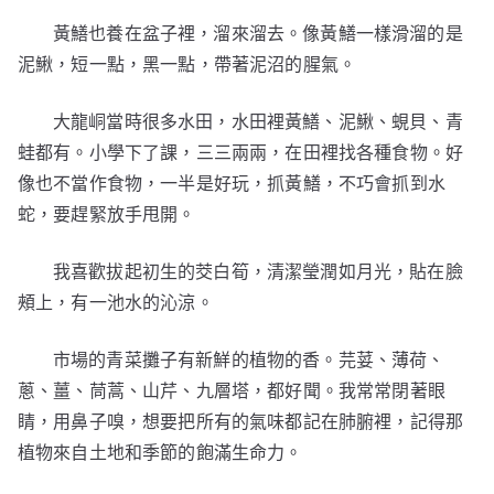
黃鱔也養在盆子裡，溜來溜去。像黃鱔一樣滑溜的是
泥鰍，短一點，黑一點，帶著泥沼的腥氣。
大龍峒當時很多水田，水田裡黃鱔、泥鰍、蜆貝、青
蛙都有。小學下了課，三三兩兩，在田裡找各種食物。好
像也不當作食物，一半是好玩，抓黃鱔，不巧會抓到水
蛇，要趕緊放手甩開。
我喜歡拔起初生的茭白筍，清潔瑩潤如月光，貼在臉
頰上，有一池水的沁涼。
市場的青菜攤子有新鮮的植物的香。芫荽、薄荷、
蔥、薑、茼蒿、山芹、九層塔，都好聞。我常常閉著眼
睛，用鼻子嗅，想要把所有的氣味都記在肺腑裡，記得那
植物來自土地和季節的飽滿生命力。