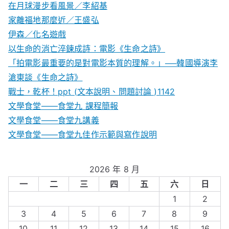
在月球漫步看風景／李紹基
家離福地那麼近／王盛弘
伊森／化名遊戲
以生命的消亡淬鍊成詩：電影《生命之詩》
「拍電影最重要的是對電影本質的理解。」──韓國導演李
滄東談《生命之詩》
戰士，乾杯！ppt (文本說明、問題討論 )1142
文學食堂——食堂九 課程簡報
文學食堂――食堂九講義
文學食堂——食堂九佳作示範與寫作說明
2026 年 8 月
一
二
三
四
五
六
日
1
2
3
4
5
6
7
8
9
10
11
12
13
14
15
16