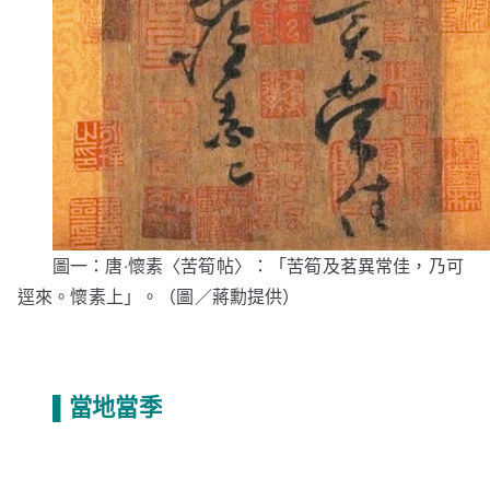
圖一：唐‧懷素〈苦筍帖〉：「苦筍及茗異常佳，乃可
逕來。懷素上」。（圖／蔣勳提供）
▌當地當季