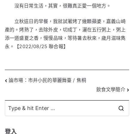
沒有日常生活，其實，很難真正愛一個地方。
立秋這日的早餐，我就試著烤了幾顆蘋婆，嘉義山崎
產的。烤熟了，去除外皮，切成丁，灑在五行粥上，粥上
添一道盛夏之香，慢慢品味，等待暑去秋來，歲月滋味雋
永。【
2022/08/25
聯合報
】
文
論市場：市井小民的華麗舞臺 / 焦桐
飲食文學簡介
章
導
S
覽
e
a
登入