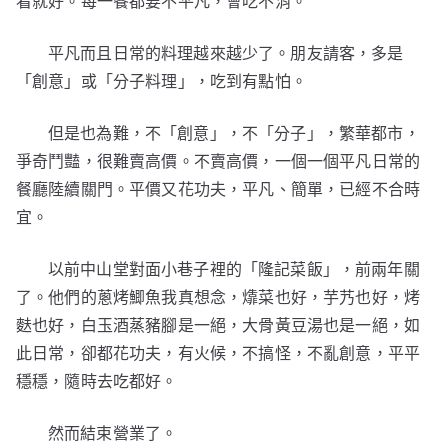
看就好。每一餐都要不平凡，會吃不消。
平凡而且日常的料理越來越少了。朋友請客，多是
「創意」或「分子料理」，吃到有點怕。
但是也為難，不「創意」，不「分子」，繁華都市，
爭奇鬥豔，很難賣高價。不賣高價，一個一個平凡日常的
餐廳陸續關門。平價又花功夫，平凡、簡單，已經不合時
宜。
以前中山堂對面小巷子裡的「隆記菜飯」，前兩年關
了。他們的蔥烤鯽魚我真想念，㸆菜也好，芋艿也好，烤
麩也好，白玉酒蒸豬腳是一絕，大骨黃豆湯也是一絕，如
此日常，卻都花功夫，有火候，不搞怪，不亂創意，平平
穩穩，隨時去吃都好。
然而結束營業了。