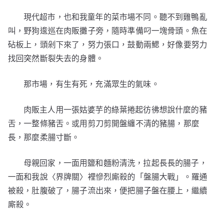
現代超市，也和我童年的菜市場不同。聽不到雞鴨亂
叫，野狗逡巡在肉販攤子旁，隨時準備叼一塊骨頭。魚在
砧板上，頭剁下來了，努力張口，鼓動兩鰓，好像要努力
找回突然斷裂失去的身體。
那市場，有生有死，充滿眾生的氣味。
肉販主人用一張姑婆芋的綠葉捲起彷彿想說什麼的豬
舌，一整條豬舌。或用剪刀剪開盤纏不清的豬腸，那麼
長，那麼柔腸寸斷。
母親回家，一面用鹽和麵粉清洗，拉起長長的腸子，
一面和我說〈界牌關〉裡慘烈廝殺的「盤腸大戰」。羅通
被殺，肚腹破了，腸子流出來，便把腸子盤在腰上，繼續
廝殺。