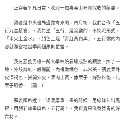
正寫著平凡日常，收到一包嘉義山崎剛採收的蘋婆。
蘋婆是中央書局盛堯寄來的。四月初，我們合作「五
行九宮蔬食」，我希望「五行」是流動的，不拘泥形式，
「木火土金水」，顏色上是「青紅黃白黑」，五行粥的內
容就隨當地當季兩個原則更替。
我在嘉義民雄一所大學校院看過成熟的蘋婆。掉了一
地，外殼絳紅，殼爆開，內裡豔橘色，非常美。蘋婆果外
皮深褐色，搓開外皮，果肉土黃，像栗子，烤熟以後，比
栗子還香。（圖二）
蘋婆顏色近土，溫暖厚重，畫的時候，用線條勾出鳳
眼，用赭石加墨填色，五行屬土，我直覺是滋養脾胃的好
食材。