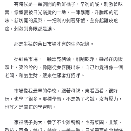
有時候是一顆剝開的新鮮橘子，辛冽的酸，刺激著味
蕾，像盛夏被日光曬燙的土地，一陣暴雨，升騰起的氣
味。新切開的鳳梨，一把利刃刺著牙齦，全身起雞皮疙
瘩，刺激到鼻眼都是淚。
那是生猛的舊日市場才有的生命記憶。
夢到舊市場，一顆漂亮豬頭，剛刮乾淨，懸吊在肉販
頭上，笑吟吟的，像剛從美容院出來，自己也覺得像一個
老闆，和氣生財，跟來往顧客打招呼。
市場像我最早的學校，跟著母親，東看西看，很好
玩，也學了很多。那種學習，不是為了考試，沒有壓力，
也許才是真正的學習吧。
家裡院子夠大，養了不少雞鴨鵝。也有菜圃，韭菜、
番茄、豆角、絲瓜、辣椒，一叢一叢，日常需要的食材好