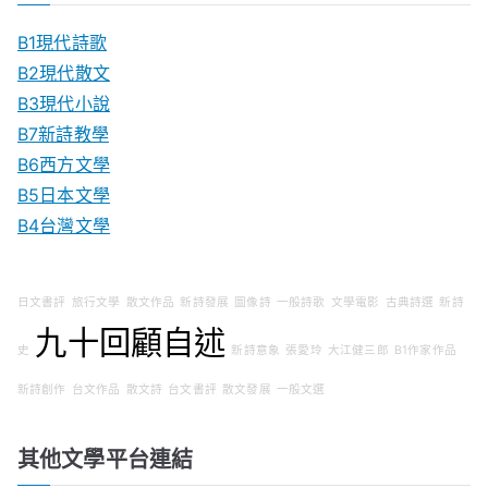
B1現代詩歌
B2現代散文
B3現代小說
B7新詩教學
B6西方文學
B5日本文學
B4台灣文學
日文書評
旅行文學
散文作品
新詩發展
圖像詩
一般詩歌
文學電影
古典詩選
新詩
九十回顧自述
史
新詩意象
張愛玲
大江健三郎
B1作家作品
新詩創作
台文作品
散文詩
台文書評
散文發展
一般文選
其他文學平台連結