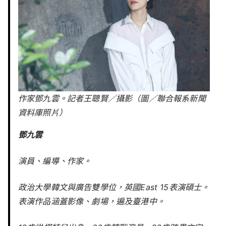
作家鄧九雲。記者王聰賢／攝影（圖／聯合報系新聞
資料庫照片）
鄧九雲
演員、編導、作家。
政治大學韓文與廣告雙學位，英國East 15表演碩士。
表演作品涵蓋影像、劇場，遍及臺港中。