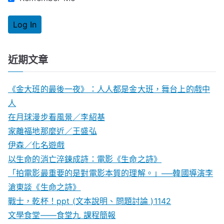
近期文章
《金大班的最後一夜》：人人都是金大班，舞台上的戲中
人
在月球漫步看風景／李紹基
家離福地那麼近／王盛弘
伊森／化名遊戲
以生命的消亡淬鍊成詩：電影《生命之詩》
「拍電影最重要的是對電影本質的理解。」──韓國導演李
滄東談《生命之詩》
戰士，乾杯！ppt (文本說明、問題討論 )1142
文學食堂——食堂九 課程簡報