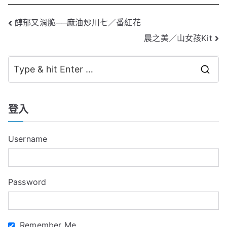
文
醇郁又滑脆──麻油炒川七／番紅花
晨之美／山女孩Kit
章
導
S
覽
e
a
登入
r
c
Username
h
f
o
Password
r
:
Remember Me