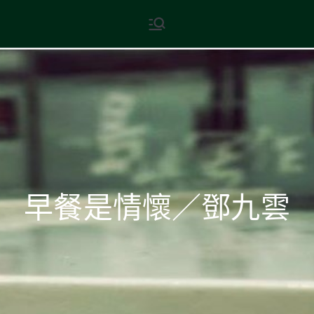
Skip
現代文學
地球小如鴿卵，/ 我輕輕地將它
to
拾起 / 納入胸懷
content
早餐是情懷／鄧九雲