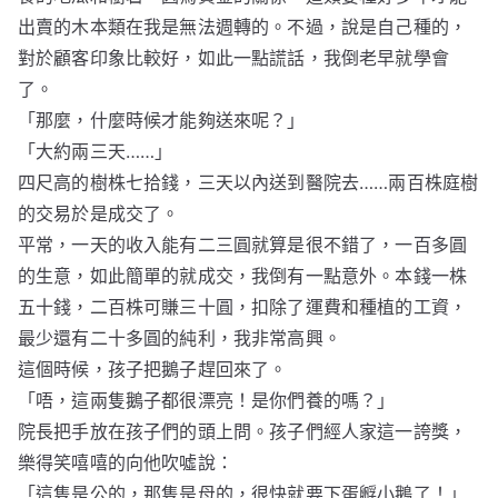
出賣的木本類在我是無法週轉的。不過，說是自己種的，
對於顧客印象比較好，如此一點謊話，我倒老早就學會
了。
「那麼，什麼時候才能夠送來呢？」
「大約兩三天……」
四尺高的樹株七拾錢，三天以內送到醫院去……兩百株庭樹
的交易於是成交了。
平常，一天的收入能有二三圓就算是很不錯了，一百多圓
的生意，如此簡單的就成交，我倒有一點意外。本錢一株
五十錢，二百株可賺三十圓，扣除了運費和種植的工資，
最少還有二十多圓的純利，我非常高興。
這個時候，孩子把鵝子趕回來了。
「唔，這兩隻鵝子都很漂亮！是你們養的嗎？」
院長把手放在孩子們的頭上問。孩子們經人家這一誇獎，
樂得笑嘻嘻的向他吹噓說：
「這隻是公的，那隻是母的，很快就要下蛋孵小鵝了！」