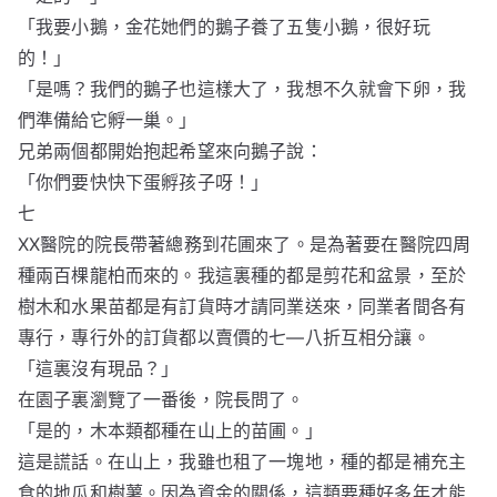
「我要小鵝，金花她們的鵝子養了五隻小鵝，很好玩
的！」
「是嗎？我們的鵝子也這樣大了，我想不久就會下卵，我
們準備給它孵一巢。」
兄弟兩個都開始抱起希望來向鵝子說：
「你們要快快下蛋孵孩子呀！」
七
XX醫院的院長帶著總務到花圃來了。是為著要在醫院四周
種兩百棵龍柏而來的。我這裏種的都是剪花和盆景，至於
樹木和水果苗都是有訂貨時才請同業送來，同業者間各有
專行，專行外的訂貨都以賣價的七—八折互相分讓。
「這裏沒有現品？」
在園子裏瀏覽了一番後，院長問了。
「是的，木本類都種在山上的苗圃。」
這是謊話。在山上，我雖也租了一塊地，種的都是補充主
食的地瓜和樹薯。因為資金的關係，這類要種好多年才能