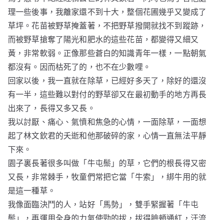
理一些後事，我離家還不到十大，整個花圃幾乎又變成了
草坪。花苗被野草掩蓋著，不把野草撥開就找不到蹤跡，
而被野草搶奪了陽光和肥水的這些花苗，都變得又細又
黃，非常軟弱。正像那些蒼白的知識青年一樣，一點朝氣
都沒有。因而枯死了的，也不在少數哩。
回家以後，我一直就在除草，已經好多天了，除好的還沒
有一半，這些難以對付的野草卻又在最初動手的地方再長
出來了，長得又多又長。
我以討厭、痛心、氣憤和焦急的心情，一面除草，一面想
起了林文欽君的夭逝和他那破碎的家，心情一直無法平靜
下來。
園子裏長著很多叫做「牛屯鬃」的草，它們的根長得又密
又長，非常棘手，牧童們常把它當「牛索」，綁牛用的就
是這一種草。
我像面臨決鬥的人，站好「馬勢」，雙手緊握著「牛屯
鬃」，再運用全身的力氣使勁的拔，拔得臉頰通紅，汗流