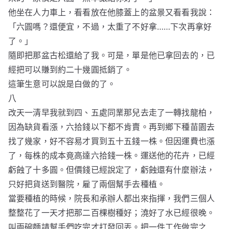
他坐在人力車上，看看放在他膝蓋上的盆景又看看我說：
「六圓嗎？還便宜，不過，太重了不好拿……下次再拿好
了。」
隨即把那盆古松還給了我。可是，單是他已拿回去的，已
經把可以賺到約二十幾圓抵銷了。
這筆生意可以說是白做的了。
八
改天一清早我就到四、五處同業那兒去走了一轉找龍柏，
因為缺貨看漲，六拾錢以下都不肯賣。再到鄉下種苗園去
找了幾家，好不容易才買到五十五錢一株。但因運費也漲
了，每株的成本竟高達六拾錢一株。運送他的花卉，已經
虧蝕了十多圓。但價錢已經說定了，虧蝕還有什麼辦法，
只好把貨送到醫院，雇了兩個幫手去種植。
當要種植的時候，院長和承辦人都出來指揮，我們三個人
整整花了一天才把那二百棵樹種好；澆好了水已經很晚。
叫兩碗麵請幫手們吃完才打發回丟。把一件工作做完之