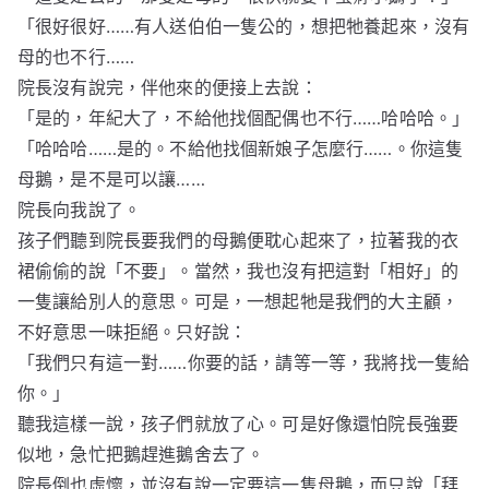
「很好很好……有人送伯伯一隻公的，想把牠養起來，沒有
母的也不行……
院長沒有說完，伴他來的便接上去說：
「是的，年紀大了，不給他找個配偶也不行……哈哈哈。」
「哈哈哈……是的。不給他找個新娘子怎麼行……。你這隻
母鵝，是不是可以讓……
院長向我說了。
孩子們聽到院長要我們的母鵝便耽心起來了，拉著我的衣
裙偷偷的說「不要」。當然，我也沒有把這對「相好」的
一隻讓給別人的意思。可是，一想起牠是我們的大主顧，
不好意思一味拒絕。只好說：
「我們只有這一對……你要的話，請等一等，我將找一隻給
你。」
聽我這樣一說，孩子們就放了心。可是好像還怕院長強要
似地，急忙把鵝趕進鵝舍去了。
院長倒也虛懷，並沒有說一定要這一隻母鵝，而只說「拜