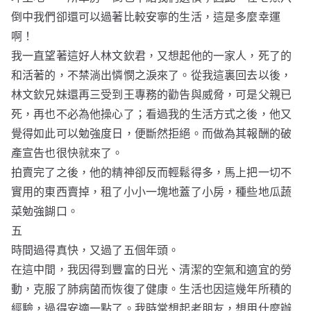
倒中我們卻還可以過著比較安寧的生活，這是多麼幸運
啊！
我一直望著這好人林文欽君，又想起他的一家人，死了的
和活著的，不禁淌出憐憫之淚來了。從我這裏回去以後，
林文欽兄妹還再三受到王專務的勸告與威脅，可是父親已
死，再也不必為他操心了；看過我的生活方式之後，他又
覺得如此可以勉強度日，便斷然拒絕。而做為其報酬的破
產宣告也很快就來了。
拍賣完了之後，他的精神卻反而輕鬆得多，馬上把一切不
實用的東西賣掉，租了小小一塊地蓋了小房，種些地瓜蔬
菜勉強餬口。
五
時間過得真快，又過了五個年頭。
在這中間，我因得到豐富的日光、清潔的空氣和適宜的勞
動，克服了肺病菌而恢復了健康。生活也因這幾年所積的
經驗，過得安適一點了。我時常想起老朋友，想用什麼辦