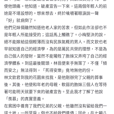
使他頭痛。他知道，破產宣告一下來，這兩個年輕人的前
途是不堪設想的。想來想去，終於噙嚼著眼淚說一聲
「好」就病倒了。
他們兄妹倆雖然知道他老人家的苦衷，但如此作法卻也不
是年輕人所能接受的；這話馬上觸礁了。小梅堅決的說，
絕不能嫁給這個輕薄而沒有民族氣概的男人。而文欽也老
早就知道自己的經濟學，為的是萬民共榮的理想，不是為
自己個人的發財，當然不能犧牲了胞妹又弄垮了自己的經
濟學體系。到這最後關頭，林翁便束手無策了，不僅「傾
而安之」無法得到，「死得安樂」竟地無他的份。
林文欽君到我的花園來找我，是他剛辦完了父親的葬事
後。其後，他使和年老的母親、軟弱的胞妹三個人在等待
著可能明天就要下來的破產宣告。至此我才了解了他說
「羨慕」的真實意義。
在貧困中養育了我們兄弟的父親，他雖然沒有留給我們一
坪土地，一所草房，倒也不給我們遺債；因此，在七顛八