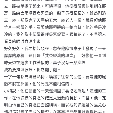
去，將被單掀了起來，可憐得很，他瘦得薄板似地躺在那
裏，臉給太陽晒得烏黑黑的，鬍子長得長長的。雖然剛過
三十歲，卻像完了天壽約五六十歲老人一樣。我握起他那
竹片一樣薄的手，看著他那唇邊的一絲血跡。他的手是冷
冷的，我的胸中卻燙得呼吸緊促著。眼睛花了，不易讓人
看見的眼淚直湧出來。
好久好久，我才抬起頭來，忽在他腳邊桌子上發現了一疊
厚厚的原稿。題目是「共榮經濟的理念」。好像他一直到
昨天還在這裏工作著似的，桌子沒有一點塵埃。
我為要掩遮淚痕，把它翻了翻。
一字一句都充滿著熱情，喚起了往昔的回憶。要是他的屍
體不躺在那裏，他的死是不能相信的。
小梅說，他在最後的一天還到園子裏挖地瓜哩！這樣的工
作，在他這樣的身體的確是太過激的勞動。而且，他一定
明白他自己的身體已面臨絕境，而以被死追逐著的焦急心
情把這部稿子完成的情況，在字裏行間都可以看得出來。