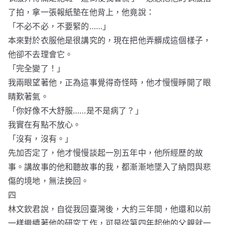
了拍，拿一張報紙墊在他背上，他竟說：
「不必不必，不要緊的……」
本來對於衣服他是很講究的，現在把他弄髒成這個樣子，
他卻不去理會它。
「完全變了！」
我兩眼望著他，正為這事覺得奇怪時，他才慢慢睜開了眼
睛歎著氣。
「你好像不大舒服……是不是病了？」
我實在有點不放心。
「沒有，沒有。」
先加否定了，他才慢慢談起一別五年中，他所經歷的故
事。講故事的他和聽故事的我，都漸漸地墜入了納悶與悲
傷的境地，無法挽回。
四
林文欽君說，自從我回臺灣後，大約三年間，他還和以前
一樣繼續著他的研究工作，可是從第四年起他的父親就一