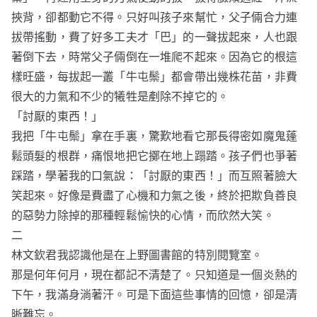
挾背，卻都動它不得。只好叫孩子來幫忙，父子倆合力連
拔帶搖動，費了好多工夫才「巴」的一聲拔起來，人也跟
著倒下去，時常父子倆倒在一堆爬不起來。因為它的根這
樣旺盛，每拔起一叢「牛屯鬃」都會帶出幾株花苗，非費
很大的力氣和不少的犧牲是剷除不掉它的。
「討厭的東西！」
我把「牛屯鬃」拿在手裏，驚歎地看它那長得密如魔鬼蓬
鬆頭髮的根群，痛恨地把它擲在地上蹋踏。孩子們也爭著
踩踏，學著我的口氣說：「討厭的東西！」而互照著臉大
笑起來。好像是費盡了心機和力氣之後，終於把欺負善良
的惡勢力除掉的那種輕鬆愉快的心情，而欣然大笑。
二
林文欽君我認識他是在上野圖書館的特別閱覽室。
那是何年何月，現在都記不清楚了。只知道是一個炎熱的
下午，我滿身淌著汗。可是下面這些事情的回憶，卻是清
晰難忘。