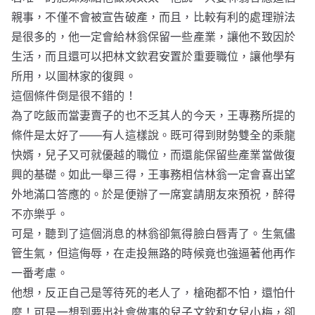
親事，不僅不會被宣告破產，而且，比較有利的處理辦法
是很多的，他一定會給林翁保留一些產業，讓他不致因於
生活，而且還可以把林文欽君安置於重要職位，讓他學有
所用，以圖林家的復興。
這個條件倒是很不錯的！
為了吃飯而當妻賣子的也不乏其人的今天，王專務所提的
條件是太好了——有人這樣說。既可得到財勢雙全的乘龍
快婿，兒子又可就優越的職位，而還能保留些產業當做復
興的基礎。如此一舉三得，王事務相信林翁一定會喜出望
外地滿口答應的。於是便辦了一席宴請朋友來預祝，醉得
不亦樂乎。
可是，聽到了這個消息的林翁卻氣得臉白唇青了。生氣儘
管生氣，但這侮辱，在走投無路的時候竟也強逼著他再作
一番考慮。
他想，反正自己是等待死的老人了，槍砲都不怕，還怕什
麼！可是一想到要出社會做事的兒子文欽和女兒小梅，卻