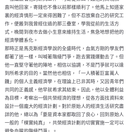
直叫他回家，寄錢也不像以前那樣順利了。他馬上知道家
裏的經濟情形一定來得困難了，但不忍放棄自己的研究工
作，便搬到我曾經住過的那三疊室，學我從前的生活方
式，晚間到夜市去做小生意來維持生活，焦急地想把他的
經濟學體系化。
那時正是馬克斯經濟學說的全盛時代，血氣方剛的學友們
都著了迷一樣，叫喊著階級鬥爭，跑去實踐運動去了。但
他一直堅守著他的陣地，相信以協調，不是鬥爭就可以達
到所希求的目的。當然他也相信，「一人積著巨富萬人
饑」的個人主義經濟學，在理論上已非其時，又因青年們
共同的正義感，他早就希求其結束。因此，他以全體利益
為目標，考察出一個共榮經濟的理想，從各方面找資料來
設計一個龐大的經濟計劃。對於原始人的經濟生活研究盡
詳的他，總以為「要是資本家都取回了良心，回到原始人
一般的「樸實純真」，共榮經濟計劃的切實實施一定可以
避免血腥的階級鬥爭」。