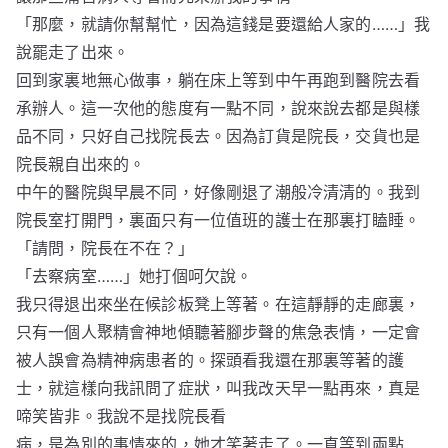
「那麼，就請你幫幫忙，因為這錢是要還給人家的……」我
說罷走了出來。
回到家裏地無心做事，躺在床上等到中午再跑到醫院去看
承辦人。這一次他的態度有一點不同，說來說去都是與樣
品不同，只好自己找院長去。因為訂貨是院長，交貨也是
院長親自出來的。
中午的醫院與早晨不同，好像剛退了潮般冷清清的。我到
院長室打開門，裏面只有一位值班的護士在那裏打瞌睡。
「請問，院長在不在？」
「去察病室……」她打個呵欠說。
我只得退出來坐在候診板凳上等著。在這靜靜的走廊裏，
只有一個人聚精會神地傾聽著腳步聲的焦急表情，一定會
被人誤會為精神病患者的。探頭看我還在那裏等著的護
士，就這樣向我訊問了症狀，叫我改天早一點再來，真是
啼笑皆非。我說不是找院長看
病，是為別的事情來的，她才笑著走了。一直等到兩點