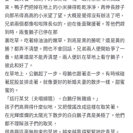
來。鴨子們把掉在地上的小米揀得乾乾淨淨，再伸長脖子
向那吊得高高的小米望了望。大概是覺得沒有辦法了吧，
兄弟兩個都像啦啦隊長似的，迫在後面聲援著。等他們趕
到時，兩隻鵝子已停在那
裏吃草。吃著綠油油的嫩草，到底是黑的勝呢？還是黃的
勝？都弄不清楚。問也不會回話，兄弟兩人便開始爭了一
番。結果還是不能弄清楚，兩人便趴在草地上看守鵝子，
彼此和好了。
在草地上，公鵝起了一步，母鵝也跟著走一步。有時候碰
著屁股並排走著，就像要好的新婚夫妻的散步一樣，甜蜜
蜜的。
「尪行某兌〔夫唱婦隨〕，白鵝仔無雞過。」
孩子們高興得什麼似地，又把俚謠改成這樣在取笑著。
在光輝燦爛的太陽光下散步的白白鵝子真是美極了。他們
都不理睬孩子們的取笑，
很高興這毫無拘束的草地。越來越靠得緊緊地吃青草。