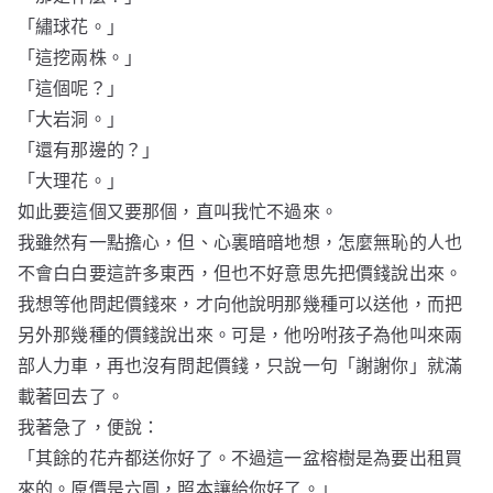
「繡球花。」
「這挖兩株。」
「這個呢？」
「大岩洞。」
「還有那邊的？」
「大理花。」
如此要這個又要那個，直叫我忙不過來。
我雖然有一點擔心，但、心裏暗暗地想，怎麼無恥的人也
不會白白要這許多東西，但也不好意思先把價錢說出來。
我想等他問起價錢來，才向他說明那幾種可以送他，而把
另外那幾種的價錢說出來。可是，他吩咐孩子為他叫來兩
部人力車，再也沒有問起價錢，只說一句「謝謝你」就滿
載著回去了。
我著急了，便說：
「其餘的花卉都送你好了。不過這一盆榕樹是為要出租買
來的。原價是六圓，照本讓給你好了。」