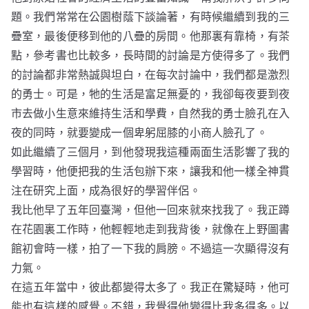
題。我們常常在公園樹蔭下談論著，有時候繼續到我的三
疊室，最後便移到他的八疊的房間。他那裏有靠椅，有茶
點，參考書也比較多，長時間的討論是方使得多了。我們
的討論都非常熱誠與坦白，在每次討論中，我們都是激烈
的勇士。可是，牠的生活是富足無憂的，我卻每夜要到夜
市去做小生意來維持生活和學費，自然我的勇士臉孔在入
夜的同時，就要變成一個卑躬屈膝的小商人臉孔了。
如此繼續了三個月，到他發現我這種兩面生活影響了我的
學習時，他便把我的生活包辦下來，讓我和他一樣全神貫
注在研究上面，成為很好的學習伴侶。
我比他早了五年回臺灣，但他一回來就來找我了。我正蹲
在花園裏工作時，他輕輕地走到我背後，就像在上野圖書
館初會時一樣，拍了一下我的肩膀。不過這一次顯得沒有
力氣。
在這五年當中，彼此都變得太多了。我正在驚疑時，他可
能也有這樣的感覺。不錯，我覺得他變得比我多得多。以