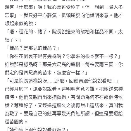
還有「什麼事」嗎！我心裏難受極了。但一想到「貴人多
忘事」，就只好平心靜氣，低頭屈腰向他說明來意。他才
想起來似的說：
「唔，種花的。糟了，院長說送來的龍柏和樣品不同，太
細了。」
「樣品？是那兒的樣品？」
「你在花園裏不是有幾株嗎？你拿來的根本就不一樣？」
誰說那是樣品呀？那是六尺高的庭樹，每株要兩三圓，你
們定的是四尺高的苗木，怎麼會一樣？」
「可是院長這樣說呀……那麼，回頭再跟他說說看吧！」
已經月底了，還要說說看。這明明有意刁難。把樹送來種
植時，他們又親自出來指揮過，有問題為何不在那個時候
說？等種好了，又經過這麼久之後再說出這話來，真叫我
為難了。要是自己的錢再等幾天倒無所謂，但這是要還給
種苗園的。
「請你馬上跟他說說看好嗎？」