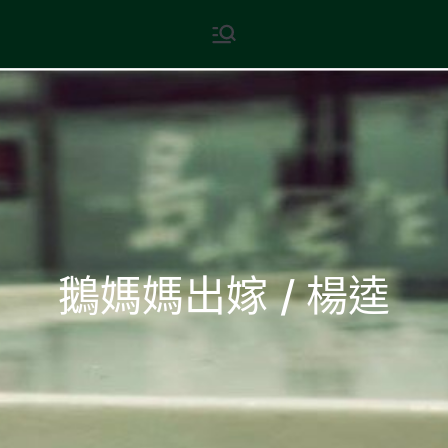
Skip
現代文學
地球小如鴿卵，/ 我輕輕地將它
to
拾起 / 納入胸懷
content
鵝媽媽出嫁 / 楊逵