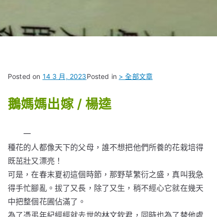
Posted on
14 3 月, 2023
Posted in
> 全部文章
鵝媽媽出嫁 / 楊逵
一
種花的人都像天下的父母，誰不想把他們所養的花栽培得
既茁壯又漂亮！
可是，在春末夏初這個時節，那野草繁衍之盛，真叫我急
得手忙腳亂。拔了又長，除了又生，稍不經心它就在幾天
中把整個花圃佔滿了。
為了憑弔年紀經經就去世的林文欽君，同時也為了替他處