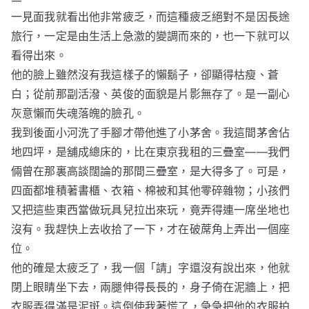
一見面我就看出他非常疲乏，而這種疲乏絕對不是因長途
旅行，一定是由生活上急激的變調而來的，也一下就可以
看得出來。
他的臉上雖然沒有我這樣子的懶鬍子，卻顯得枯瘦、蒼
白；從前那副活潑、英俊的面貌是片影無存了。是一副心
灰意懶而失魂落魄的臉孔。
我到後面小河洗了手腳才帶他進了小茅舍。我這間茅舍佔
地四坪，是舖成總床的，比在東京我租的三疊室——我們
倆曾在那裏高談闊論的那間三疊室，是大得多了。可是，
四面都堆積著書櫃、衣箱、棉被和其他零碎雜物；小孩們
又把這些東西當做玩具兒拉出來玩，竟弄得連一席坐地也
沒有。我趕快上去收拾了一下，才在破蓆角上弄出一個座
位。
他的確是太疲乏了，我一個「請」字還沒有說出來，他就
閉上眼睛坐下去，兩腿伸得長長的，身子倚在泥牆上，把
衣服弄得滿是泥斑。這倒使我著慌了，急急把他的衣服拍