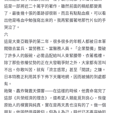
這是一部將近二十萬字的著作，雖然前面的稿紙都變黃
了，最後幾十張的墨跡卻很新，而且有點點血痕，可以看
出他是咯血中勉強寫出來的。我再緊握著地那竹片似的手
哭泣了。
六
這是大東亞戰爭的第二年，很多很多的年輕人都被日本軍
閥徵去當兵、當勞務工、當醫務人員。「企業整備」整破
了許多人的飯碗，必需品配給叫人束緊腰帶、衣著檻褸。
除了那些依權仗勢的正在大發戰爭財之外，大家都有苦叫
不出。你敢叫苦，就有「流言惑眾」甚至「間諜」之嫌。
日本特務正利用其手下佈下天羅地網，因而被捕的到處都
有。
砲聲、轟炸聲震天價響——在這樣的時候，他賣命寫完了
這部《共榮經濟的理念》，還希望人類能覓到良心，恢復
原始人的樸實與純真，實在是再天真也沒有的了。做一個
朋友，他固然值得敬仰，但為人為己，時代已不再容納如