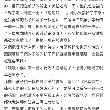
的一隻竟踏在前頭的背上，勇猛地跳一下。也許是綑著的
草鬆了吧，牠這一衝，「啦啦啦……」地小米都掉了下來，
這隻勇敢的鴨子也翻了一個觔斗。在旁邊伸長脖子等著的
一群一起擁土來，把那隻翻觔斗的踊來踊去各咬一枝就走
了。這隻翻觔斗的被踐踏得呀呀叫，及至牠爬起來時獵物
都被大家搶光了，剩牠一隻在那裏發怔。
這個把戲非常有趣，我也笑了，可是想起來倒是可憐的。
圍觀著鴨子們的表演的孩子們卻直樂得手舞足蹈，比看馬
戲還要高興。
「喂喂，要吊高一點才行呀！這是種子，給鴨子吃光了明
年怎麼辦？」
我向和孩子們一樣在歡呼著的妻說。這比地瓜容易儲存，
補充大米的不足是最好沒有的了。尤其可以種在一畝一畝
的花間，施肥灌溉不用另費工夫，又可節省地皮，同業們
都說我這種作法為二層式栽培法。
妻一面笑著，把剩下的收集在一塊，綑得緊緊地吊高起