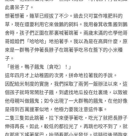
此書呆子了。
想著想著，雜草已經拔了不少。過去只可當作堆肥料的
草，現在還要利用它來做鵝的飼料。我用畚箕收集搬到鵝
舍時，孩子們正圍在那裏喊著跳著。兩歲末滿的也學他哥
哥姐姐們「哈哈哈」地拍著手。我以為是在高興什麼，原
來是一群鴨子伸著長脖子在跳著爭吃吊在簷下的小米種
子。
「爸爸，鴨子餓鬼〔貪吃〕！」
這年四月才上幼稚園的次男，拼命地拉著我的手說。
因配給米制度的實施，我們採取了兩粥一飯辦法以來，這
個孩子就時常鬧肚子餓，到處找地瓜投在灶裏燒，以致被
他母親叫做餓鬼；如今出現了一大群鴨的餓鬼，在他好像
是得到百萬援軍似地，他極力要我注意這件事。
二隻三隻如此跳著，拉下來便爭著吃，吃光了就把長脖子
伸得再長。如此，較低的都拉光了，再跳也咬不到了，就
在那底下搖著尾巴，抬頭看那小米發怔。這時從後頭跑來