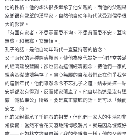
他的性格，他的想法很多繼承了他父親的，而他的父親是
家鄉很有聲望的漢學家，自然他自幼年時代就受到儒學很
大的影響。
「有國有家者，不患寡而患不均。不患貧而患不安。蓋均
無貧，和無寡，安無傾。」
孔子的話，是他自幼年時代一直堅持著的信念。
父子兩代的這種經濟觀念，使他為後代設計一個非常美滿
的經濟建設藍圖；卻也因為這個經濟觀念，把他們一家的
經濟基礎破壞無存了。貪心無饜的自私者們正在你爭我奪
的這個年代，他們雖然念念不忘孔子之道，結果是連一點
安靜都沒有得到，反而傾家蕩產了。他自以為這是沒有透
徹「滅私奉公」所致，要是真正徹底的話，是可以「傾而
安之」的。
他的父親繼承了千餘石的祖業，但他們一家人的生活卻非
常樸實，當然不會花天酒地賭博吸鴉片。就是因為慷慨好
施——正如林文欽君包辦了我的學雜費一樣，他的父親是