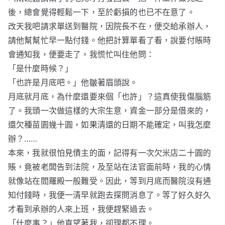
後，總會覺得輕鬆一下，至於虧損的也已不在意了。
改天我吧請求單送到醫院，因院長不在，便交給承辦人，
請他幫幫忙早一點付錢。他把計算單看了看，說要付賬時
會通知我，便要走了，我慌忙叫住他問：
「是什麼時候？」
「也許是月底吧。」他皺著眉頭說。
月底就月底，為什麼還要來個「也許」？這真使我傷腦筋
了。我頭一次做這樣的大宗生意，資金一部分是借來的，
還欠種苗園幾十圓，如果清還的日期不能確定，叫我怎麼
辦？……
本來，我就很怕見債主的面，記得有一次欠米店二十圓的
賬，竟被老闆告到法院，及至站在法官面前時，我的心情
就像站在閻羅殿一般難受。因此，等到月底而醫院沒有通
知付錢時，我便一清早就跑去探問消息了。等了好久好久
才看到承辦的人來上班，我便趕緊過去。
「什麼事？」他直望著我，卻理都不理。