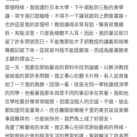
那個時候，我就讀於日本大學，下午兩點到三點的美學
課，常令我打起瞌睡，不得不一下課就跑到上野圖書館。
也許這是我的怠慢吧！教授講得非常有勁，聲音就像銀
鈴，有點涼意，只是我總聽不入耳。因此，我的筆記就只
留了許多問號而已。不能像那些才子把教授的講義和咳嗽
聲都記錄下來。這就是叫我不能逛銀座，而成為圖書館老
主顧的理由之一。
這一天，我要從原始藝術的資料中找到論據，以解決教授
留給我的那許多問題。我正專心在翻卡片時，有人從背後
拍了一下我的肩膀。回頭一看，就是在同一學校讀經濟學
的同學，他看著我那本與眾不同的筆記本在笑著。我和他
在學校裏好像常常碰頭，但還沒個人的交誼。不過，彼此
都知道同是臺灣人，而在離開家鄉幾千里的東京談談家鄉
事是難得的，也是愉快的，我們馬上成了好朋友。
為要了解藝術的本質，我正專心在研究原始藝術的時候，
他對原始社會的經濟生活的豐富知識，幫我解決了許多問