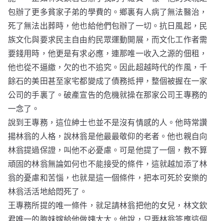
包辦了更多貧家子弟的學費的。鄉裏有人病了無法醫治，
死了無法出葬時，他也給他們包辦了一切。抗日風起，民
族文化與要求民主自由約民眾運動開展，而文化工作者需
要錢用時，他更是有求必應，連那唯一收入之源的佃租，
他也從不逼繳，欠的也不追究。因此超越時代的作風，千
餘石的美田甚至家宅都變成了債務抵押，整個被握在一家
公司的手裏了。破產宣告的危機就操在那家公司王專務的
一念了。
說到王專務，這位紳士也並不是沒有情感的人。他時常讚
揚林翁的人格，說林翁是他最最敬仰的老者。他也親自向
林翁提過保證，叫他不必憂慮。可是他提了一個，教不算
頑固的林翁無論如何也不能接受的條件，這就越加添了林
翁的憂慮和苦惱，也就是這一個條件，把本可死於安樂的
林翁活活地給悶死了。
王專務所提的唯一條件，就足請林翁把他的女兒，林文欽
君唯一的胞妹嫁給他做姨太太。他說，只要林翁答應這個