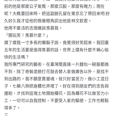
前的他是那麼公子氣慨，那麼沉毅，那麼有魄力；現在
呢？大概要回來時，把這副臉孔留在東京忘了帶回來吧:好
久好久我才從他的唇邊眼角認出他是林文欽君。
他用不靈活的舌頭連說羨慕我。
「開玩笑！羨慕什麼？」
摸了摸我一寸多長的懶鬍子說，竟覺得好笑起來。我回臺
五年的生活要是值得羨慕的話，世界上還有什麼不稱心愉
快的生活嗎？
我所專門研究的藝術，在臺灣簡直達一片麵包一碗飯都換
不到，除了奇裝塗臉打花鼓去替人家做廣告以外，是找不
到出路的。我不願意賣靈魂，就只好當苦力，做小工混日
子，七顛八倒把身體也弄壞了。好在得到朋友們的忠告與
援助，才找到這塊土地開始種花。因為種花不比做苦力小
工，一切可以自我控制，不要受人家的驅使，工作也輕鬆
得多了。
三