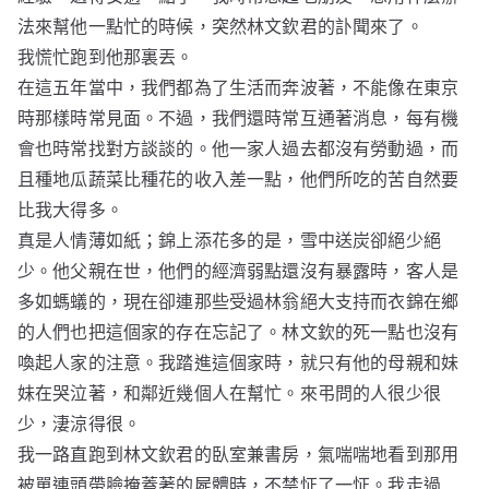
法來幫他一點忙的時候，突然林文欽君的訃聞來了。
我慌忙跑到他那裏丟。
在這五年當中，我們都為了生活而奔波著，不能像在東京
時那樣時常見面。不過，我們還時常互通著消息，每有機
會也時常找對方談談的。他一家人過去都沒有勞動過，而
且種地瓜蔬菜比種花的收入差一點，他們所吃的苦自然要
比我大得多。
真是人情薄如紙；錦上添花多的是，雪中送炭卻絕少絕
少。他父親在世，他們的經濟弱點還沒有暴露時，客人是
多如螞蟻的，現在卻連那些受過林翁絕大支持而衣錦在鄉
的人們也把這個家的存在忘記了。林文欽的死一點也沒有
喚起人家的注意。我踏進這個家時，就只有他的母親和妹
妹在哭泣著，和鄰近幾個人在幫忙。來弔問的人很少很
少，淒涼得很。
我一路直跑到林文欽君的臥室兼書房，氣喘喘地看到那用
被單連頭帶臉掩蓋著的屍體時，不禁怔了一怔。我走過