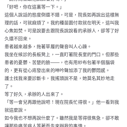
「好吧，你在這裏等一下。」
這個人說話的態度倒還不錯，可是，院長如再說出這樣無
理的話，可就麻煩了。我約種苗園付款就在明天，這叫我
心焦如焚。可是說要去跟院長說說看的承辦人，卻等了好
久還不回來。
患者越來越多，拖著草履的聲音叫人心躁。
我坐在候診的長板凳上，一直盯著院長室的門口。但那些
患者的憂鬱、苦楚的臉——，也有用紗布包著半個腦袋
的，更有從心底發出來的呻吟聲加添了我的鬱悶感。
護士找我來要診斷卡，我搖頭說不是，她莫名其妙地走
了。
等了好久，承辦的人出來了。
「等一會兒再跟他說吧！現在院長忙得很。」他一看到我
就這麼說。
如今我也不想再說什麼了。雖然我是等得很焦急，卻不敢
讓那些痛苦病人等著而先來辦我的事情。