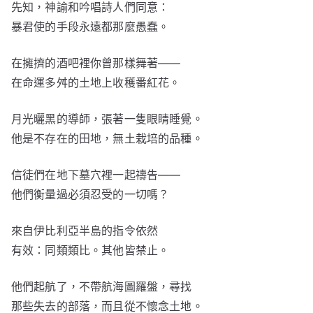
先知，神諭和吟唱詩人們同意：
暴君使的手段永遠都那麼愚蠢。
在擁擠的酒吧裡你曾那樣舞著——
在命運多舛的土地上收穫番紅花。
月光曬黑的導師，張著一隻眼睛睡覺。
他是不存在的田地，無土栽培的品種。
信徒們在地下墓穴裡一起禱告——
他們衡量過必須忍受的一切嗎？
來自伊比利亞半島的指令依然
有效：同類類比。其他皆禁止。
他們起航了，不帶航海圖羅盤，尋找
那些失去的部落，而且從不懷念土地。