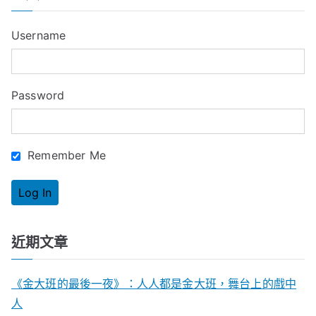
r
c
Username
h
f
o
Password
r
:
Remember Me
近期文章
《金大班的最後一夜》：人人都是金大班，舞台上的戲中
人