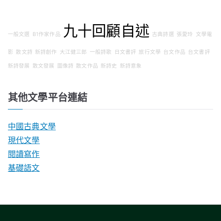
九十回顧自述
一般文選
B1作家作品
古典詩選
張愛玲
文學電
影
散文詩
新詩創作
大江健三郎
一般詩歌
日文書評
旅行文學
台文作品
台文書評
新詩發展
散文發展
圖像詩
散文作品
新詩史
新詩意象
其他文學平台連結
中國古典文學
現代文學
閱讀寫作
基礎語文