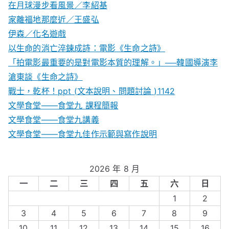
在月球漫步看風景／李紹基
家離福地那麼近／王盛弘
伊森／化名遊戲
以生命的消亡淬鍊成詩：電影《生命之詩》
「拍電影最重要的是對電影本質的理解。」──韓國導演李
滄東談《生命之詩》
戰士，乾杯！ppt (文本說明、問題討論 )1142
文學食堂——食堂九 課程簡報
文學食堂――食堂九講義
文學食堂——食堂九佳作示範與寫作說明
2026 年 8 月
一
二
三
四
五
六
日
1
2
3
4
5
6
7
8
9
10
11
12
13
14
15
16