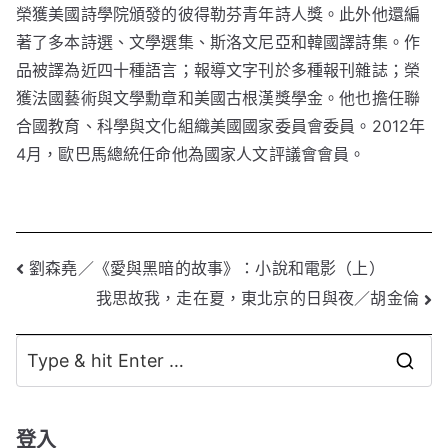
榮獲美國詩學院頒發的彼得勒芬青年詩人獎。此外他還編
著了多本詩選、文學選集、斯洛文尼亞和韓國譯詩集。作
品被譯為近四十種語言；報導文字刊於多種報刊雜誌；榮
獲法國藝術與文學勳章和美國古根漢獎學金。他也擔任聯
合國教育、科學與文化組織美國國家委員會委員。2012年
4月，歐巴馬總統任命他為國家人文評議會會員。
文
劉森堯／《愛與黑暗的故事》：小說和電影（上）
我思故我，走在夏，東北京的日與夜／胡金倫
章
導
S
覽
e
a
登入