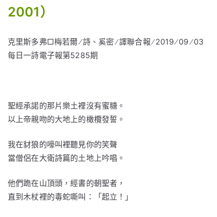
2001）
克里斯多弗□梅若爾 ∕ 詩、奚密 ∕ 譯聯合報 ∕ 2019 ∕ 09 ∕ 03
每日一詩電子報第5285期
聖經承諾的那片樂土裡沒有蜜糖。
以上帝親吻的大地上的橄欖發誓。
我在豺狼的嚎叫裡聽見你的笑聲
當僧侶在大衛詩篇的土地上吟唱。
他們跪在山頂頭，經書的朝聖者，
直到木杖裡的毒蛇嘶叫：「起立！」