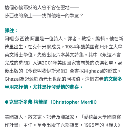
這個心懷耶穌的人會不會在聖地——
莎西德的樂土——找到他唯一的摯友？
譯註：
阿嘎‧莎西德‧阿里是一位詩人、譯者、教授、編輯。他在新
德里出生，在克什米爾成長。1984年獲美國賓州州立大學
英文博士學位，先後出版六本英文詩集。其中《永遠不會
完成的房間》入選2001年美國國家書卷獎的決選名單，身
後出版的《今夜叫我伊斯米爾》全書採用ghazal的形式。
Ghazal為起源於西元七世紀的阿拉伯。這個古老
的文類多
半用來抒情，尤其是抒發愛情的悲喜。
●克里斯多弗‧梅若爾（Christopher Merrill）
美國詩人、散文家、記者及翻譯家，「愛荷華大學國際寫
作計畫」主任。至今出版了六部詩集，1995年的《觀火》