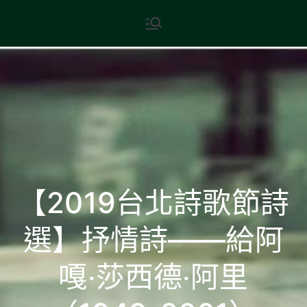
Skip
現代文學
地球小如鴿卵，/ 我輕輕地將它
to
拾起 / 納入胸懷
content
【2019台北詩歌節詩
選】抒情詩——給阿
嘎‧莎西德‧阿里