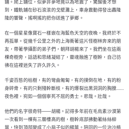
鋪。爬上鋪位，似夢非夢地竟以為地震了，驚醒後才想
到，鐵軌鋪在砂石滾滾的戈壁灘上，車身震動得發出轟隆
隆的響聲，搖啊搖的把你送進了夢鄉。
在一個星星像寶石一樣嵌在海藍色天空的夜晚，我終於不
再孤單。從幾千公里之外的上海衝著這片怪樹林奔來的朋
友，帶著學攝影的弟子們，朝拜胡楊來了。我們坐在這兩
棵奇樹旁，話語和思緒凝結了，靈魂融進了樹幹，自己彷
彿在這裡迷失了許久許久。
千姿百態的枯樹，有的彎曲匍匐，有的撲倒在地，有的粉
身碎骨，有的只剩殘幹斷枝，有的爆裂出黑洞洞的胸膛……
夜色裡，宛如一個個寧死不屈的勇士。悲哉。壯哉。
他們的名字很奇特——胡楊。記得多年前在毛烏素沙漠第
一次看到一棵有三層樓高的樹，樹幹底部拂動著絲絲柳
葉，快到頂部變成了小扇子似的楊葉。陪同的一位治沙植