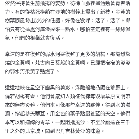
依然保持著生前飛揚的姿勢，彷彿血脈裡還湧動著青春活
力。有的從枯死橫躺在沙地的樹幹上爆出了新枝，金黃的
樹葉隨風發出沙沙的低語，好像在歡呼：活了，活了。哪
怕只有從遠處河底滲透來一點水，哪怕空氣裡有一絲絲濕
氣，他們的根鬚就會復活。
幸運的是在復甦的弱水河邊復甦了更多的胡楊，那熾烈燃
燒的金黃啊，梵古向日葵般的金黃啊，已經把窄窄的淺淺
的弱水河染黃了點燃了。
遠遠地映在星空下幽黑的剪影，浮雕般地凸顯在荒野上，
倘若胡楊有靈，他們會感知人類征伐掠奪毀壞草原文明帶
來的無盡災難。他們本可像那些幸運的夥伴，得到水的滋
潤，撐起參天華蓋，用金色的葉子點綴蒼藍的天空。他們
本可以和連綿的青草，一起阻擋風沙，不至於讓遠在三千
里之外的北京城，聞到巴丹吉林黃沙的味道。