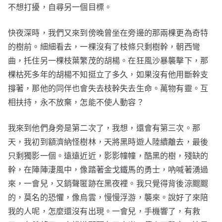
不想打擾，自尋另一個目標。
快夜深時，我們又來到傍晚曾坐在旁邊的那兩棵更為奇特
的樹前。細細看去，一棵沒有了枝條只剩樹幹，朝西彎
曲，托住另一棵枝葉繁茂的胡楊。在狂風沙暴襲擊下，那
棵枯死多年的胡楊不知挺立了多久，如果沒有他用斷幹支
撐著，那他的同伴也會失去枝幹失去生命。萬物有靈。互
相扶持，永不放棄，怎能不使人動容？
我來到他們身旁是第二次了，我想，還會有第三次。那
天，我初到額濟納怪樹林，天將黑時遊人陸續離去，最後
只剩獨影一個。遠遠近近，影影幢幢，酷黑的樹，殘缺的
幹，在陣陣淒風中，像踏著金戈鐵馬的勇士，吶喊著湧過
來，一會兒，又銷聲匿跡在黑夜裡。我只覺得背後涼颼颼
的，莫名的恐懼，像烏雲，慢慢浮游，襲來。說好了來陪
我的人呢，怎麼還沒有出現。一會兒，手機響了，有救