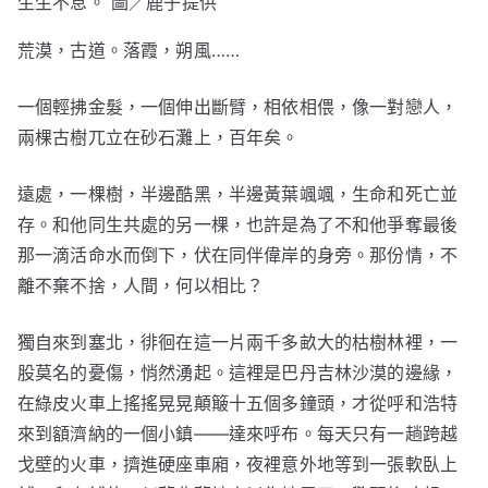
生生不息。 圖／鹿子提供
荒漠，古道。落霞，朔風……
一個輕拂金髮，一個伸出斷臂，相依相偎，像一對戀人，
兩棵古樹兀立在砂石灘上，百年矣。
遠處，一棵樹，半邊酷黑，半邊黃葉颯颯，生命和死亡並
存。和他同生共處的另一棵，也許是為了不和他爭奪最後
那一滴活命水而倒下，伏在同伴偉岸的身旁。那份情，不
離不棄不捨，人間，何以相比？
獨自來到塞北，徘徊在這一片兩千多畝大的枯樹林裡，一
股莫名的憂傷，悄然湧起。這裡是巴丹吉林沙漠的邊緣，
在綠皮火車上搖搖晃晃顛簸十五個多鐘頭，才從呼和浩特
來到額濟納的一個小鎮——達來呼布。每天只有一趟跨越
戈壁的火車，擠進硬座車廂，夜裡意外地等到一張軟臥上