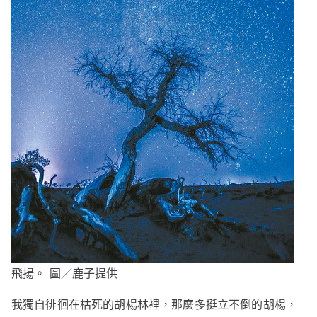
飛揚。 圖／鹿子提供
我獨自徘徊在枯死的胡楊林裡，那麼多挺立不倒的胡楊，