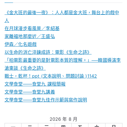
《金大班的最後一夜》：人人都是金大班，舞台上的戲中
人
在月球漫步看風景／李紹基
家離福地那麼近／王盛弘
伊森／化名遊戲
以生命的消亡淬鍊成詩：電影《生命之詩》
「拍電影最重要的是對電影本質的理解。」──韓國導演李
滄東談《生命之詩》
戰士，乾杯！ppt (文本說明、問題討論 )1142
文學食堂——食堂九 課程簡報
文學食堂――食堂九講義
文學食堂——食堂九佳作示範與寫作說明
2026 年 8 月