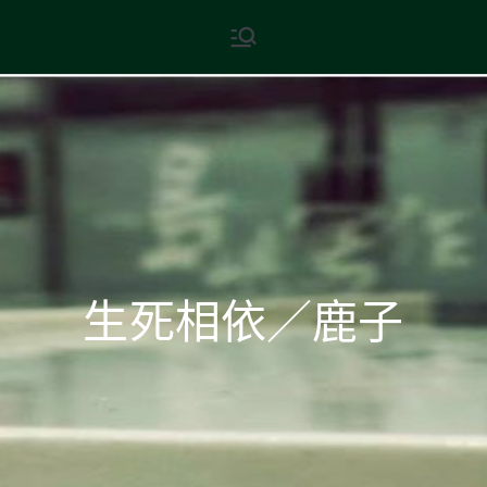
Skip
現代文學
地球小如鴿卵，/ 我輕輕地將它
to
拾起 / 納入胸懷
content
生死相依／鹿子