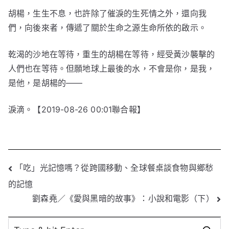
胡楊，生生不息，也許除了催淚的生死情之外，還向我
們，向後來者，傳遞了關於生命之源生命所依的啟示。
乾渴的沙地在等待，重生的胡楊在等待，經受黃沙襲擊的
人們也在等待。但願地球上最後的水，不會是你，是我，
是他，是胡楊的——
淚滴。【2019-08-26 00:01聯合報】
文
「吃」光記憶嗎？從跨國移動、全球餐桌談食物與鄉愁
的記憶
章
劉森堯／《愛與黑暗的故事》：小說和電影（下）
導