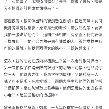
了，有希望了。木棧道那頭有了亮光，傳來了聲音，這是
素不相識的計程車女司機來了。
那個夜晚，銀河像出鞘的寶劍懸在樹梢，直達天際。女司
機身旁還有個身影，原來是她的老公，帶我到樹旁，要求
我拍一張送給他們：「這叫生死相依，有意義，我們要做
手機屏保。」她老公果然是個有情義的人，說怪樹林裡有
可怕的傳說，怕我們兩個女的膽小，下班後趕來了。
這次，我的朋友在這兩棵樹前生平第一次看到銀河拱橋，
第一次拍攝了橫跨天際的銀河下的胡楊。可惜，他只能停
留三天。他離去之後，我再次來到這裡，又是孤身一人
嗎？可不是啦，在木棧道上，兩個大學生和他們的夥伴搭
了個帳篷，坐在防潮墊上看手機。他們是我住的家庭客棧
小老闆，是最最暖心的後援隊。
望著兩棵樹的身影，想起了十九年以前的一個傍晚，出樓