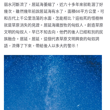
弱水河斷流了，居延海萎縮了，近六十多年來就乾涸了好
幾次，雖然幾年前說居延海有水了，面積66平方公里，可
和古代上千公里浩蕩的水面，怎能相比？這枯死的怪樹林
就是草原消失的見證。居延海邊放牧的匈奴人，創造草原
文明的匈奴人，早已不知去向，他們的後人已經和別的民
族融合。居延，居延，這個代表草原文明興衰的匈奴詞
語，流傳了下來，帶給後人以多大的警示！