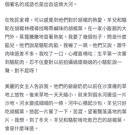
個著名的成語也是出自這條大河。
在牧民家裡，可以感覺到他們對於胡楊的熱愛，羊兒和駱
駝在胡楊林裡尋找略帶鹹味的胡楊葉。在一家小飯館的大
門外，蒸籠騰騰地冒著熱氣。我要了幾個包子，問是什麼
餡兒，他們說是駱駝肉餡，我嚇了一跳，他們又說，跟牛
肉味道差不多。我咬了一口，心裡直嘀咕：生平第一次嘗
到駱駝肉，忍不住要對以前拍攝過還騎過的小駱駝說一
聲，對不起呀！
美麗的女主人告訴我，他們的爺爺奶奶以前在沙漠邊的草
地上放牧，後來草地一天天縮小，就來到弱水河邊這一片
沙地。河水變成細細的一條，河中心積起沙包，羊兒只好
吃胡楊葉。撿起一片嘗了一下，苦澀。望著飄落滿地的葉
片，我想，到了冬天，羊兒和駱駝啃吃乾巴巴的胡楊葉，
會是什麼味道。