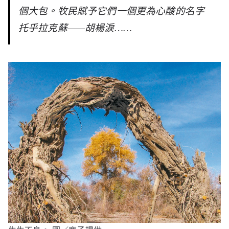
個大包。牧民賦予它們一個更為心酸的名字
托乎拉克蘇——胡楊淚……