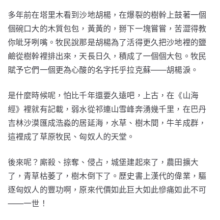
多年前在塔里木看到沙地胡楊，在爆裂的樹幹上鼓著一個
個碗口大的木質包包，黃黃的，掰下一塊嘗嘗，苦澀得教
你呲牙咧嘴。牧民說那是胡楊為了活得更久把沙地裡的鹽
鹼從樹幹裡排出來，天長日久，積成了一個個大包。牧民
賦予它們一個更為心酸的名字托乎拉克蘇——胡楊淚。
是什麼時候呢，怕比千年還要久遠吧，上古，在《山海
經》裡就有記載，弱水從祁連山雪峰奔湧幾千里，在巴丹
吉林沙漠匯成浩淼的居延海，水草、樹木間，牛羊成群，
這裡成了草原牧民、匈奴人的天堂。
後來呢？廝殺、掠奪、侵占，城堡建起來了，農田擴大
了，青草枯萎了，樹木倒下了。歷史書上漢代的偉業，驅
逐匈奴人的豐功啊，原來代價如此巨大如此慘痛如此不可
——一世！