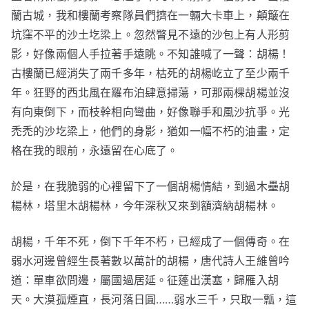
蘭古城，我和樓蘭考察隊員們擠在一輛大卡車上，顛簸在
坑窪不平的沙土圪梁上。忽然瞥見不遠的沙包上有人形剪
影，好像兩個人手拉著手遠眺。不知誰喊了一聲：胡楊！
古樓蘭已經消失了兩千多年，枯死的胡楊屹立了至少兩千
年。狂野的西北風在羅布泊肆意掃蕩，可那兩棵胡楊並沒
有向東倒下，而枝幹相向彎曲，好像聯手和風沙抗爭。光
禿禿的沙圪梁上，他們的身影，猶如一幅不朽的油畫，定
格在我的眼前，永遠留在心底了。
於是，在我脆弱的心裡留下了一個胡楊情結，到過木壘胡
楊林，塔里木胡楊林，今年深秋又來到額濟納胡楊林。
胡楊，千年不死，倒下千年不朽，已經成了一個傳奇。在
弱水河邊曾經生長著數以萬計的胡楊，唐代詩人王維曾吟
道：單車欲問邊，屬國過居延。征蓬出漢塞，歸雁入胡
天。大漠孤煙直，長河落日圓……弱水三千，只取一瓢，這