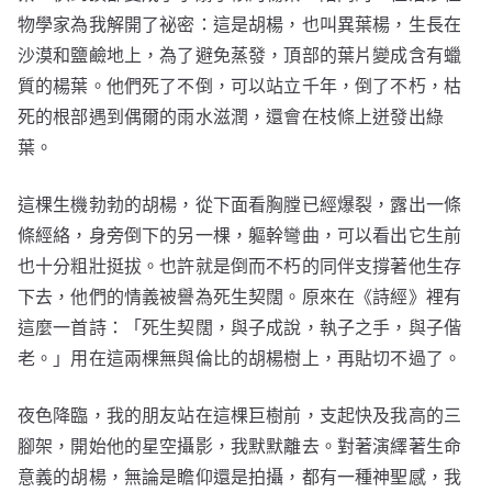
物學家為我解開了祕密：這是胡楊，也叫異葉楊，生長在
沙漠和鹽鹼地上，為了避免蒸發，頂部的葉片變成含有蠟
質的楊葉。他們死了不倒，可以站立千年，倒了不朽，枯
死的根部遇到偶爾的雨水滋潤，還會在枝條上迸發出綠
葉。
這棵生機勃勃的胡楊，從下面看胸膛已經爆裂，露出一條
條經絡，身旁倒下的另一棵，軀幹彎曲，可以看出它生前
也十分粗壯挺拔。也許就是倒而不朽的同伴支撐著他生存
下去，他們的情義被譽為死生契闊。原來在《詩經》裡有
這麼一首詩：「死生契闊，與子成說，執子之手，與子偕
老。」用在這兩棵無與倫比的胡楊樹上，再貼切不過了。
夜色降臨，我的朋友站在這棵巨樹前，支起快及我高的三
腳架，開始他的星空攝影，我默默離去。對著演繹著生命
意義的胡楊，無論是瞻仰還是拍攝，都有一種神聖感，我