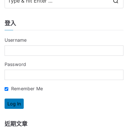
覽
S
e
a
登入
r
c
Username
h
f
o
Password
r
:
Remember Me
近期文章