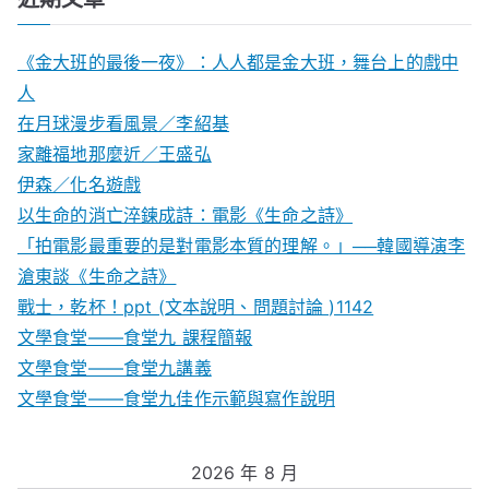
《金大班的最後一夜》：人人都是金大班，舞台上的戲中
人
在月球漫步看風景／李紹基
家離福地那麼近／王盛弘
伊森／化名遊戲
以生命的消亡淬鍊成詩：電影《生命之詩》
「拍電影最重要的是對電影本質的理解。」──韓國導演李
滄東談《生命之詩》
戰士，乾杯！ppt (文本說明、問題討論 )1142
文學食堂——食堂九 課程簡報
文學食堂――食堂九講義
文學食堂——食堂九佳作示範與寫作說明
2026 年 8 月