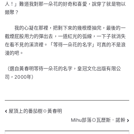
人！」難道我對那一朵花的好奇和喜愛，說穿了就是物以
類聚？
我的心凝在那裡，把剩下來的幾根煙抽完，最後的一
截煙屁股用力的彈出去，一道紅光的弧線，一下子就消失
在看不見的溪流裡。「等待一朵花的名字」可真的不是浪
漫的吧。
（選自黃春明等待一朵花的名字，皇冠文化出版有限公
司，2000年）
文
屋頂上的番茄樹☉黃春明
Mihu部落⊙瓦歷斯．諾幹
章