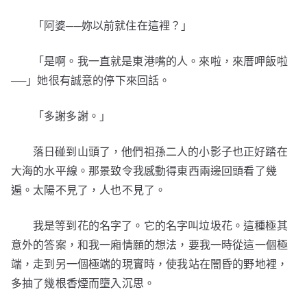
「阿婆──妳以前就住在這裡？」
「是啊。我一直就是東港嘴的人。來啦，來厝呷飯啦
──」她很有誠意的停下來回話。
「多謝多謝。」
落日碰到山頭了，他們祖孫二人的小影子也正好踏在
大海的水平線。那景致令我感動得東西兩邊回頭看了幾
遍。太陽不見了，人也不見了。
我是等到花的名字了。它的名字叫垃圾花。這種極其
意外的答案，和我一廂情願的想法，要我一時從這一個極
端，走到另一個極端的現實時，使我站在闇昏的野地裡，
多抽了幾根香煙而墮入沉思。