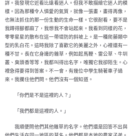
詳。我發現它近看比遠看迷人。但我不敢描繪它迷人的模
樣。因為那種令人憐愛的氣質，就像一張畫，畫得再像，
也無法抓住的那一份生動的生命一樣。它很耐看，要不是
我蹲得腳都麻了，我想我不會站起來。我看到同樣的花，
零零星星的散布在這一帶堤防的斜坡上。是一種爬藤類中
型的乳白花。這時我除了喜歡它的美麗之外，心裡還有一
種不甘。長在它身邊的雜草，例如起馬鞭、雷公草、牛圳
叢、臭頭香等等，我都叫得出名字，唯獨它我卻陌生。心
裡急得要得到答案。不一會，有幾位中學生騎著車子過
來。我攔住他們問。他們沒有一個知道。
「你們是不是這裡的人？」
「我們都是這裡的人。」
我順便問他們其他雜草的名字。他們還是回答不出與
他們生活在同一地區的草名。他們都是本地的農家子弟。