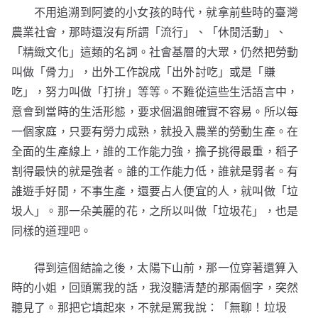
不用追溯到阿婆的小女孩的時代，就拿前些時的臺灣
農業社會，那時還沒有所謂「流行」、「休閒活動」、
「精緻文化」這類的名詞。社會基層的大眾，仍然把勞動
叫做「骨力」，出外工作說成「出外討吃」或是「賺
吃」，努力叫做「打拚」等等。不難從這些生活語言中，
意會到當時的生活形態，要求個溫飽確實不容易。所以每
一個家庭，只要有勞力成熟，就投入農業的勞動生產。在
全面的生產線上，誰的工作能力強，擔子挑得最重，稻子
割得最快的就是強者。誰的工作能力低，誰就是弱者。有
誰遊手好閒，不事生產，還要占人便宜的人，就叫做「垃
圾人」。那一朵美麗的花，之所以叫做「垃圾花」，也是
同樣的道理吧。
得到這個結論之後，太陽下山前，那一位穿著還算入
時的小姐，回頭罵我的話，我沒聽清楚的那兩個字，突然
聽見了。那把它填起來，不就是罵我說：「無聊！垃圾