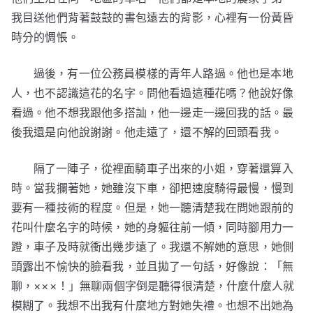
我目送他們背著鼓鼓的書包遠去的背影，心裡有一份黃昏
時分的惆悵。
過後，有一位公務員模樣的青年人路過。他也是本地
人，也不認識這花的名字。問他看過這種花嗎？他說好像
看過。他不想我跟他多搭訕，他一邊走一邊回我的話。最
後我還是向他說謝謝。他走遠了，還不解的回頭看我。
隔了一陣子，從裡面騎車子出來的小姐，穿著還算入
時。當我攔著她，她雖沒下車，卻把速度騎得最慢，慢到
要有一種技術的程度。但是，她一聽清楚我在問她跟前的
花叫什麼名字的時候，她的身軀往前一傾，同時腳用力一
蹬，車子及時就衝出幾步遠了。我還不解她的意思，她側
頭露出不愉快的臉看我，並且拋了一句話，好像說：「無
聊，×××！」無聊兩個字倒是聽得很清楚，什麼什麼人就
模糊了。我想不出我有什麼地方對她失禮。也想不出她為