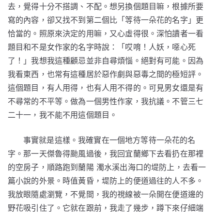
去，覺得十分不搭調、不配。想另換個題目嘛，根據所要
寫的內容，卻又找不到第二個比「等待一朵花的名字」更
恰當的。照原來決定的用嘛，又心虛得很。深怕讀者一看
題目和不是女作家的名字時說：「哎唷！人妖，噁心死
了！」我想我這種顧忌並非自尋煩惱。絕對有可能。因為
我看東西，也常有這種居於惡作劇與惡毒之間的極短評。
這個題目，有人用得，也有人用不得的。可見男女還是有
不尋常的不平等。做為一個男性作家，我抗議。不管三七
二十一，我不能不用這個題目。
事實就是這樣。我確實在一個地方等待一朵花的名
字。那一天傑魯得颱風過後，我回宜蘭鄉下去看扔在那裡
的空房子，順路跑到蘭陽 濁水溪出海口的堤防上，去看一
篇小說的外景。時值黃昏，堤防上的便道過往的人不多。
我放眼隨處瀏覽，不覺間，我的視線被一朵開在便道邊的
野花吸引住了。它就在跟前，我走了幾步，蹲下來仔細端