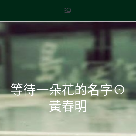
Skip
現代文學
地球小如鴿卵，/ 我輕輕地將它
to
拾起 / 納入胸懷
content
等待一朵花的名字⊙
黃春明