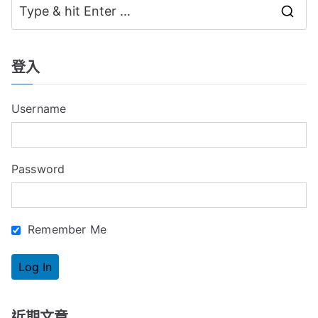
導
S
覽
e
a
登入
r
c
Username
h
f
o
Password
r
:
Remember Me
近期文章