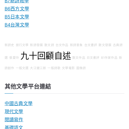
B7新詩教學
B6西方文學
B5日本文學
B4台灣文學
新詩史
旅行文學
新詩發展
散文詩
台文作品
新詩意象
台文書評
散文發展
古典詩
九十回顧自述
選
張愛玲
散文作品
日文書評
B1作家作品
新
詩創作
一般文選
大江健三郎
一般詩歌
文學電影
圖像詩
其他文學平台連結
中國古典文學
現代文學
閱讀寫作
基礎語文