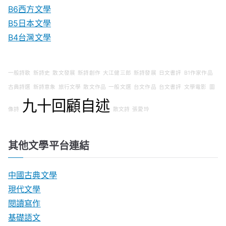
B6西方文學
B5日本文學
B4台灣文學
一般詩歌
新詩史
散文發展
新詩創作
大江健三郎
新詩發展
日文書評
B1作家作品
古典詩選
新詩意象
旅行文學
散文作品
一般文選
台文作品
台文書評
文學電影
圖
九十回顧自述
像詩
散文詩
張愛玲
其他文學平台連結
中國古典文學
現代文學
閱讀寫作
基礎語文