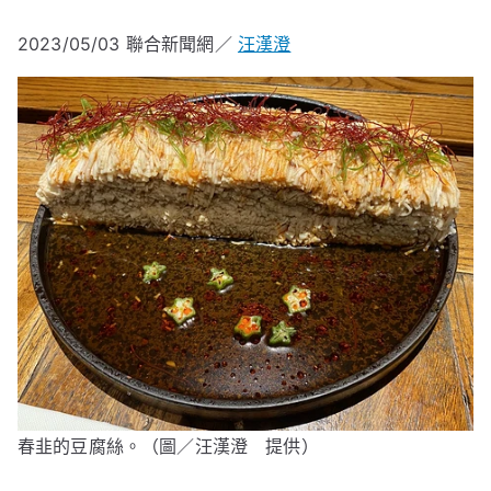
2023/05/03
聯合新聞網／
汪漢澄
春韭的豆腐絲。（圖／汪漢澄 提供）