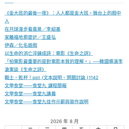
《金大班的最後一夜》：人人都是金大班，舞台上的戲中
人
在月球漫步看風景／李紹基
家離福地那麼近／王盛弘
伊森／化名遊戲
以生命的消亡淬鍊成詩：電影《生命之詩》
「拍電影最重要的是對電影本質的理解。」──韓國導演李
滄東談《生命之詩》
戰士，乾杯！ppt (文本說明、問題討論 )1142
文學食堂——食堂九 課程簡報
文學食堂――食堂九講義
文學食堂——食堂九佳作示範與寫作說明
2026 年 8 月