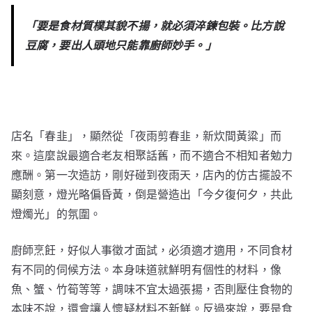
「要是食材質樸其貌不揚，就必須淬鍊包裝。比方說
豆腐，要出人頭地只能靠廚師妙手。」
店名「春韭」，顯然從「夜雨剪春韭，新炊間黃粱」而
來。這麼說最適合老友相聚話舊，而不適合不相知者勉力
應酬。第一次造訪，剛好碰到夜雨天，店內的仿古擺設不
顯刻意，燈光略偏昏黃，倒是營造出「今夕復何夕，共此
燈燭光」的氛圍。
廚師烹飪，好似人事徵才面試，必須適才適用，不同食材
有不同的伺候方法。本身味道就鮮明有個性的材料，像
魚、蟹、竹筍等等，調味不宜太過張揚，否則壓住食物的
本味不說，還會讓人懷疑材料不新鮮。反過來說，要是食