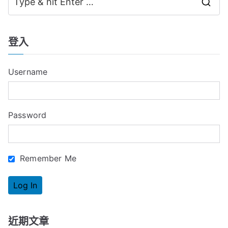
S
覽
e
a
登入
r
c
Username
h
f
o
Password
r
:
Remember Me
近期文章