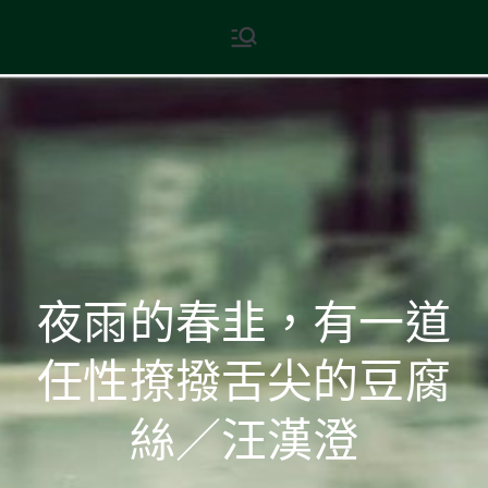
Skip
現代文學
地球小如鴿卵，/ 我輕輕地將它
to
拾起 / 納入胸懷
content
夜雨的春韭，有一道
任性撩撥舌尖的豆腐
絲／汪漢澄