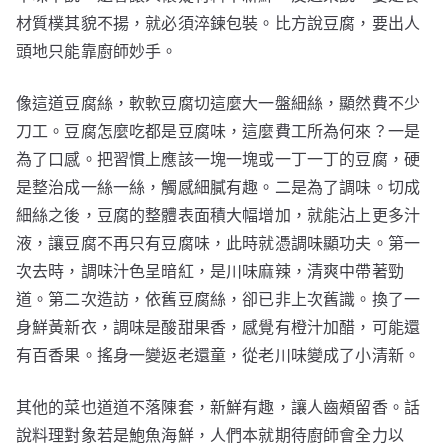
材質樸其貌不揚，就必須淬鍊包裝。比方說豆腐，要出人
頭地只能靠廚師妙手。
像這道豆腐絲，軟軟豆腐切這麼大一盤細絲，顯然費不少
刀工。豆腐怎麼吃都是豆腐味，這麼費工所為何來？一是
為了口感。把習慣上應該一塊一塊或一丁一丁的豆腐，硬
是整治成一絲一絲，觸感細膩有趣。二是為了調味。切成
細絲之後，豆腐的整體表面積大幅增加，就能沾上更多汁
液，讓豆腐不再只有豆腐味，此時就憑調味顯功夫。第一
次去時，調味汁色呈暗紅，是川味麻辣，清爽中帶著勁
道。第二次造訪，依舊豆腐絲，卻已非上次舊識。換了一
身鮮黃新衣，調味是酸甜果香，感覺有橙汁加醋，可能還
有百香果。搖身一變返老還童，從老川味變成了小清新。
其他的菜也道道不落陳套，新鮮有趣，讓人齒頰留香。話
說料理對象若是鮑魚海鮮，人們本就期待廚師會全力以