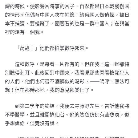
課的時候，便影幾片時事的片子，自然都是日本戰勝俄國
的情形。但偏有中國人夾在裡邊：給俄國人做偵探，被日
本軍捕獲，要槍斃了，圍著看的也是一群中國人；在講堂
裡的還有一個我。
「萬歲！」他們都拍掌歡呼起來。
這種歡呼，是每看一片都有的，但在我，這一聲卻特
別聽得刺耳。此後回到中國來，我看見那些閑看槍斃犯人
的人們，他們也何嘗不酒醉似的喝彩，——嗚呼，無法可
想！但在那時那地，我的意見卻變化了。
到第二學年的終結，我便去尋藤野先生，告訴他我將
不學醫學，並且離開這仙台。他的臉色仿佛有些悲哀，似
乎想說話，但竟沒有說。