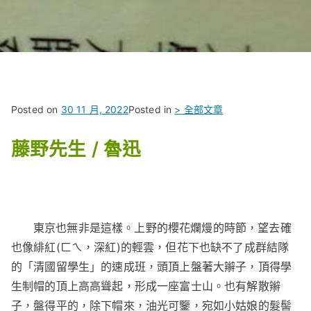
Posted on
30 11 月, 2022
Posted in
> 全部文章
藤野先生 / 魯迅
東京也無非是這樣。上野的櫻花爛熳的時節，望去確
也像緋紅(ㄈㄟ，深紅)的輕雲，但花下也缺不了成群結隊
的「清國留學生」的速成班，頭頂上盤著大辮子，頂得學
生制帽的頂上高高聳起，形成一座富士山。也有解散辮
子，盤得平的，除下帽來，油光可鑒，宛如小姑娘的髮髻