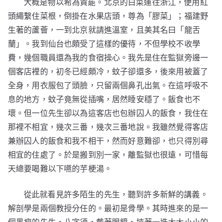
大概是物以希為貴罷。北京的白菜運往浙江，便用紅
頭繩繫住菜根，倒掛在水果店頭，尊為「膠菜」；福建野
生著的蘆薈，一到北京就請進溫室，且美其名曰「龍舌
蘭」。我到仙台也頗受了這樣的優待，不但學校不收學
費，幾個職員還為我的食宿操心。我先是住在監獄旁邊一
個客店裡的，初冬已經頗冷，蚊子卻還多，後來用被蓋了
全身，用衣服包了頭臉，只留兩個鼻孔出氣。在這呼吸不
息的地方，蚊子竟無從插嘴，居然睡安穩了。飯食也不
壞。但一位先生卻以為這客店也包辦囚人的飯食，我住在
那裡不相宜，幾次三番，幾次三番地說。我雖然覺得客店
兼辦囚人的飯食和我不相干，然而好意難卻，也只得別尋
相宜的住處了。於是搬到別一家，離監獄也很遠，可惜每
天總要喝難以下嚥的芋梗湯。
從此就看見許多陌生的先生，聽到許多新鮮的講義。
解剖學是兩個教授分任的。最初是骨學。其時進來的是一