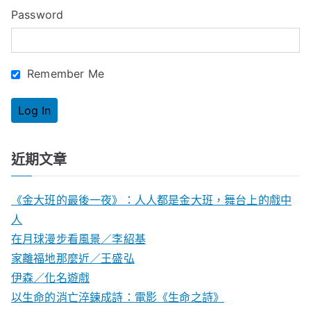
o
Password
r
:
Remember Me
近期文章
《金大班的最後一夜》：人人都是金大班，舞台上的戲中
人
在月球漫步看風景／李紹基
家離福地那麼近／王盛弘
伊森／化名遊戲
以生命的消亡淬鍊成詩：電影《生命之詩》