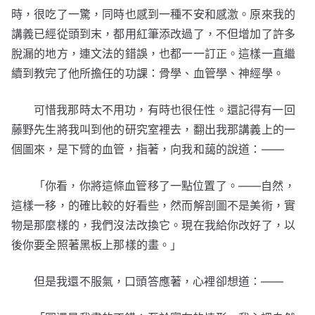
時，很吃了一驚，同時也感到一種不安和感激。原來我的
講義已經從頭到末，都用紅筆添改過了，不但增加了許多
脫漏的地方，連文法的錯誤，也都一一訂正。這樣一直繼
續到教完了他所擔任的功課：骨學、血管學、神經學。
可惜我那時太不用功，有時也很任性。還記得有一回
藤野先生將我叫到他的研究室裡去，翻出我那講義上的一
個圖來，是下臂的血管，指著，向我和藹的說道：——
「你看，你將這條血管移了一點位置了。——自然，
這樣一移，的確比較的好看些，然而解剖圖不是美術，實
物是那麼樣的，我們沒法改換它。現在我給你改好了，以
後你要全照著黑板上那樣的畫。」
但是我還不服氣，口頭答應著，心裡卻想道：——