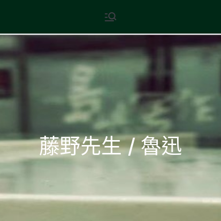
Skip
現代文學
地球小如鴿卵，/ 我輕輕地將它
to
拾起 / 納入胸懷
content
藤野先生 / 魯迅