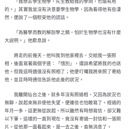
「我想去學生物學，先生教給我的學問，也還有用
的。」其實我並沒有決意要學生物學，因為看得他有些淒
然，便說了一個慰安他的謊話。
「為醫學而教的解剖學之類，怕於生物學也沒有什麼
大説明。」他歎息說。
將走的前幾天，他叫我到他家裡去，交給我一張照
相，後面寫著兩個字道：「惜別」，還說希望將我的也送
他。但我這時適值沒有照相了；他便叮囑我將來照了寄給
他，並且時時通信告訴他此後的狀況。
我離開仙台之後，就多年沒有照過相，又因為狀況也
無聊，說起來無非使他失望，便連信也怕敢寫了。經過的
年月一多，話更無從說起，所以雖然有時想寫信，卻又難
以下筆，這樣的一直到現在，竟沒有寄過一封信和一張照
片。從他那一面看起來，是一去之後，杳無消息了。