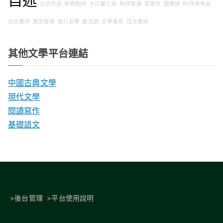
自述
台文作品
新詩創作
大江健三郎
新詩發展
張愛玲
圖像詩
B1作家作品
台文書評
散文發展
旅行文學
散文詩
文學電影
日文書評
其他文學平台連結
中國古典文學
現代文學
閱讀寫作
基礎語文
>
後台管理
>
平台使用說明