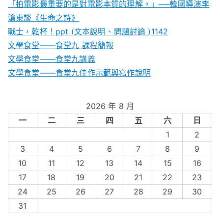
「拍電影最重要的是對電影本質的理解。」──韓國導演李
滄東談《生命之詩》
戰士，乾杯！ppt (文本說明、問題討論 )1142
文學食堂——食堂九 課程簡報
文學食堂――食堂九講義
文學食堂——食堂九佳作示範與寫作說明
2026 年 8 月
一
二
三
四
五
六
日
1
2
3
4
5
6
7
8
9
10
11
12
13
14
15
16
17
18
19
20
21
22
23
24
25
26
27
28
29
30
31