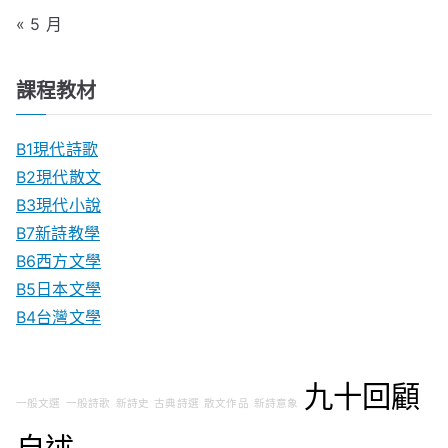
« 5 月
課程教材
B1現代詩歌
B2現代散文
B3現代小說
B7新詩教學
B6西方文學
B5日本文學
B4台灣文學
九十回顧
一般文選
一般詩歌
新詩史
古典詩選
散文作品
新詩意象