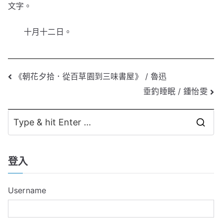
文字。
十月十二日。
文
《朝花夕拾．從百草園到三味書屋》 / 魯迅
垂釣睡眠 / 鍾怡雯
章
導
S
覽
e
a
登入
r
c
Username
h
f