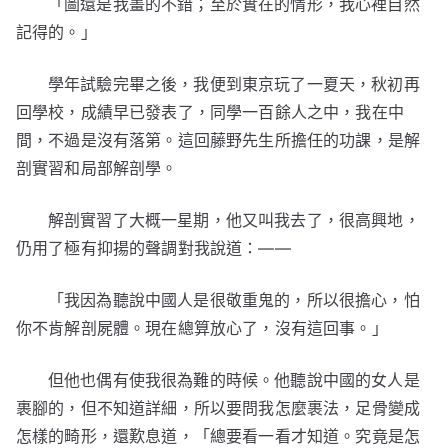
「圖還是我畫的不錯；至於實在的情形，我心裡自然
記得的。」
學年試驗完畢之後，我便到東京玩了一夏天，秋初再
回學校，成績早已發表了，同學一百餘人之中，我在中
間，不過是沒有落第。這回藤野先生所擔任的功課，是解
剖實習和局部解剖學。
解剖實習了大概一星期，他又叫我去了，很高興地，
仍用了極有抑揚的聲調對我說道：——
「我因為聽說中國人是很敬重鬼的，所以很擔心，怕
你不肯解剖屍體。現在總算放心了，沒有這回事。」
但他也偶有使我很為難的時候。他聽說中國的女人是
裹腳的，但不知道詳細，所以要問我怎麼裹法，足骨變成
怎樣的畸形，還歎息道，「總要看一看才知道。究竟是怎