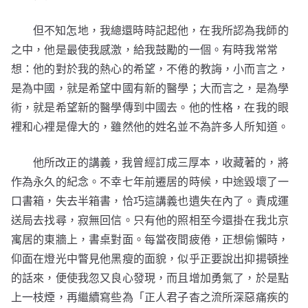
但不知怎地，我總還時時記起他，在我所認為我師的
之中，他是最使我感激，給我鼓勵的一個。有時我常常
想：他的對於我的熱心的希望，不倦的教誨，小而言之，
是為中國，就是希望中國有新的醫學；大而言之，是為學
術，就是希望新的醫學傳到中國去。他的性格，在我的眼
裡和心裡是偉大的，雖然他的姓名並不為許多人所知道。
他所改正的講義，我曾經訂成三厚本，收藏著的，將
作為永久的紀念。不幸七年前遷居的時候，中途毀壞了一
口書箱，失去半箱書，恰巧這講義也遺失在內了。責成運
送局去找尋，寂無回信。只有他的照相至今還掛在我北京
寓居的東牆上，書桌對面。每當夜間疲倦，正想偷懶時，
仰面在燈光中瞥見他黑瘦的面貌，似乎正要說出抑揚頓挫
的話來，便使我忽又良心發現，而且增加勇氣了，於是點
上一枝煙，再繼續寫些為「正人君子杳之流所深惡痛疾的