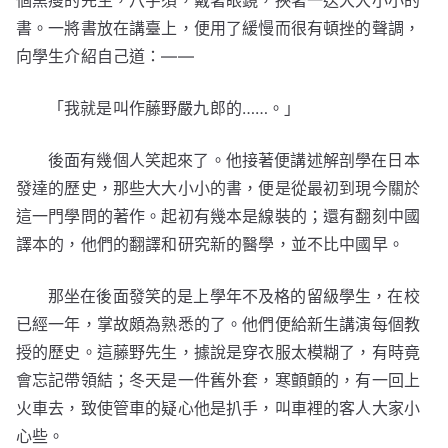
個黑瘦的先生，八字須，戴著眼鏡，挾著一迭大大小小的
書。一將書放在講臺上，便用了緩慢而很有頓挫的聲調，
向學生介紹自己道：——
「我就是叫作藤野嚴九郎的……。」
後面有幾個人笑起來了。他接著便講述解剖學在日本
發達的歷史，那些大大小小的書，便是從最初到現今關於
這一門學問的著作。起初有幾本是線裝的；還有翻刻中國
譯本的，他們的翻譯和研究新的醫學，並不比中國早。
那坐在後面發笑的是上學年不及格的留級學生，在校
已經一年，掌故頗為熟悉的了。他們便給新生講演每個教
授的歷史。這藤野先生，據說是穿衣服太模糊了，有時竟
會忘記帶領結；冬天是一件舊外套，寒顫顫的，有一回上
火車去，致使管車的疑心他是扒手，叫車裡的客人大家小
心些。