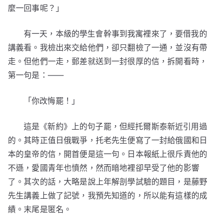
麼一回事呢？」
有一天，本級的學生會幹事到我寓裡來了，要借我的
講義看。我檢出來交給他們，卻只翻檢了一通，並沒有帶
走。但他們一走，郵差就送到一封很厚的信，拆開看時，
第一句是：——
「你改悔罷！」
這是《新約》上的句子罷，但經托爾斯泰新近引用過
的。其時正值日俄戰爭，托老先生便寫了一封給俄國和日
本的皇帝的信，開首便是這一句。日本報紙上很斥責他的
不遜，愛國青年也憤然，然而暗地裡卻早受了他的影響
了。其次的話，大略是說上年解剖學試驗的題目，是藤野
先生講義上做了記號，我預先知道的，所以能有這樣的成
績。末尾是匿名。