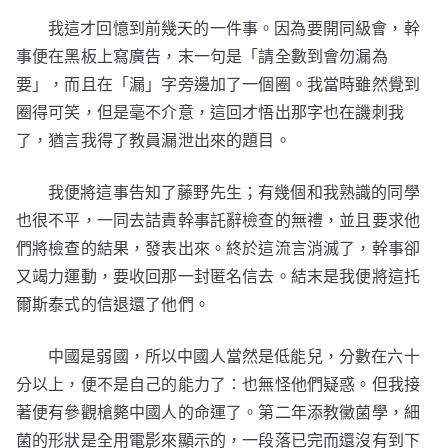
我這才回憶到前幾天的一件事。因為要開同級會，幹
事便在黑板上寫廣告，末一句是「請全數到會勿漏為
要」，而且在「漏」字旁邊加了一個圈。我當時雖然覺到
圈得可笑，但是毫不介意，這回才悟出那字也在譏刺我
了，猶言我得了教員漏泄出來的題目。
我便將這事告知了藤野先生；有幾個和我熟識的同學
也很不平，一同去詰責幹事託辭檢查的無禮，並且要求他
們將檢查的結果，發表出來。終於這流言消滅了，幹事卻
又竭力運動，要收回那一封匿名信去。結末是我便將這托
爾斯泰式的信退還了他們。
中國是弱國，所以中國人當然是低能兒，分數在六十
分以上，便不是自己的能力了：也無怪他們疑惑。但我接
著便有參觀槍斃中國人的命運了。第二年添教黴菌學，細
菌的形狀是全用電影來顯示的，一段落已完而還沒有到下