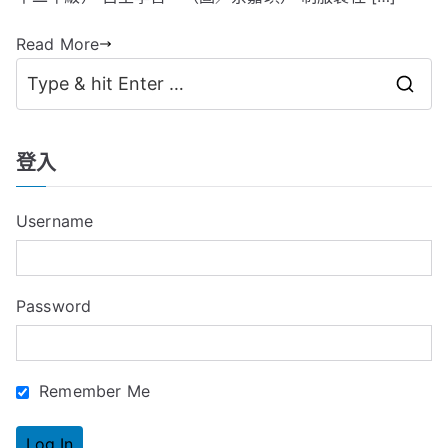
Read More
S
e
a
登入
r
c
Username
h
f
o
Password
r
:
Remember Me