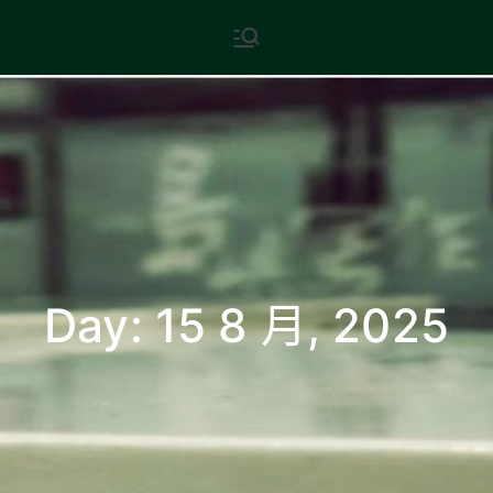
Skip
現代文學
地球小如鴿卵，/ 我輕輕地將它
to
拾起 / 納入胸懷
content
Day:
15 8 月, 2025