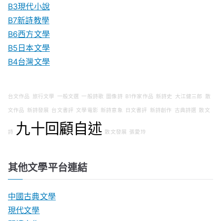
B3現代小說
B7新詩教學
B6西方文學
B5日本文學
B4台灣文學
台文作品
旅行文學
一般文選
一般詩歌
圖像詩
B1作家作品
新詩史
大江健三郎
散
文作品
新詩發展
台文書評
文學電影
新詩意象
日文書評
新詩創作
古典詩選
散文
九十回顧自述
詩
散文發展
張愛玲
其他文學平台連結
中國古典文學
現代文學