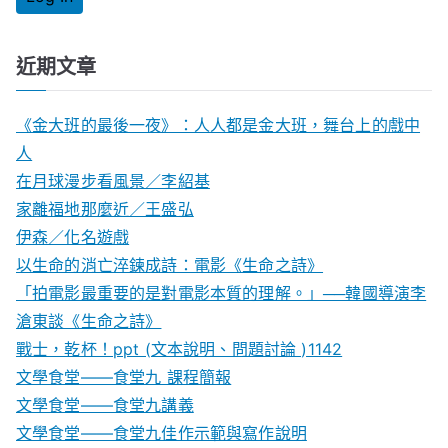
近期文章
《金大班的最後一夜》：人人都是金大班，舞台上的戲中
人
在月球漫步看風景／李紹基
家離福地那麼近／王盛弘
伊森／化名遊戲
以生命的消亡淬鍊成詩：電影《生命之詩》
「拍電影最重要的是對電影本質的理解。」──韓國導演李
滄東談《生命之詩》
戰士，乾杯！ppt (文本說明、問題討論 )1142
文學食堂——食堂九 課程簡報
文學食堂――食堂九講義
文學食堂——食堂九佳作示範與寫作說明