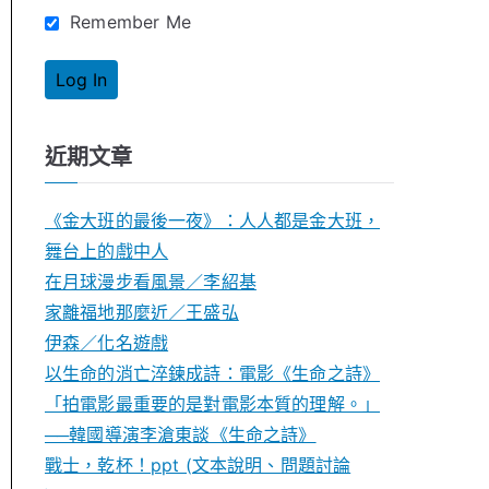
Remember Me
近期文章
《金大班的最後一夜》：人人都是金大班，
舞台上的戲中人
在月球漫步看風景／李紹基
家離福地那麼近／王盛弘
伊森／化名遊戲
以生命的消亡淬鍊成詩：電影《生命之詩》
「拍電影最重要的是對電影本質的理解。」
──韓國導演李滄東談《生命之詩》
戰士，乾杯！ppt (文本說明、問題討論