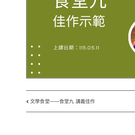
文
文學食堂——食堂九 講義佳作
章
導