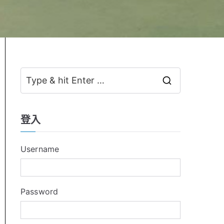
S
e
a
登入
r
c
Username
h
f
o
Password
r
: