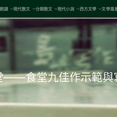
現代文學
朗讀
現代散文
分類散文
現代小說
地球小如鴿卵，/ 我輕輕地將它拾
西方文學
文學風
堂——食堂九佳作示範與