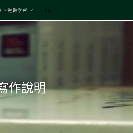
起 / 納入胸懷
景
翻轉學習
寫作說明