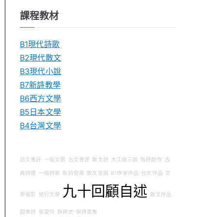
課程教材
B1現代詩歌
B2現代散文
B3現代小說
B7新詩教學
B6西方文學
B5日本文學
B4台灣文學
日文書評
一般文選
台文書評
散文詩
大江健三郎
新詩創作
古
典詩選
一般詩歌
新詩發展
散文發展
B1作家作品
台文作品
文
九十回顧自述
學電影
旅行文學
散文作品
圖像詩
張愛玲
新詩史
新詩意象