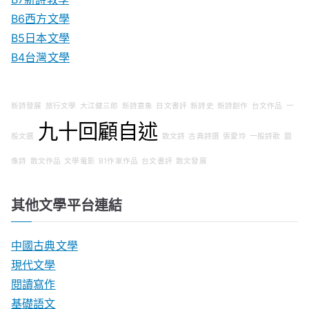
B6西方文學
B5日本文學
B4台灣文學
新詩發展
旅行文學
大江健三郎
新詩意象
日文書評
新詩史
新詩創作
台文作品
一
九十回顧自述
般文選
散文詩
古典詩選
張愛玲
一般詩歌
圖
像詩
散文作品
文學電影
B1作家作品
台文書評
散文發展
其他文學平台連結
中國古典文學
現代文學
閱讀寫作
基礎語文