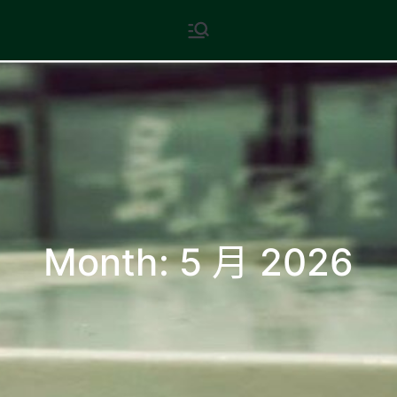
Skip
現代文學
地球小如鴿卵，/ 我輕輕地將它
to
拾起 / 納入胸懷
content
Month:
5 月 2026