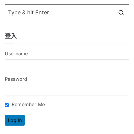
章
S
導
e
覽
a
登入
r
c
Username
h
f
o
Password
r
:
Remember Me