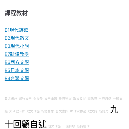
課程教材
B1現代詩歌
B2現代散文
B3現代小說
B7新詩教學
B6西方文學
B5日本文學
B4台灣文學
日文書評
旅行文學
張愛玲
文學電影
新詩發展
散文發展
圖像詩
古典詩選
一般文
九
選
大江健三郎
散文作品
新詩意象
台文書評
B1作家作品
散文詩
新詩史
十回顧自述
台文作品
一般詩歌
新詩創作