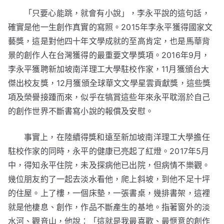
「只要心能跳，就會有小說」，李永平說的這句話，
確實是他一生創作真實的寫照。2015年李永平獲得國家文
藝獎，這是對他四十年文學成就的至高肯定，也是馬華背
景的創作人在台灣獲得的最重要文學獎項。2016年9月，
李永平獲聘新加坡南洋理工大學駐校作家，11月獲頒台大
傑出校友獎，12月獲頒全球華文文學星雲貢獻獎，這些獎
項及榮譽接踵而來，似乎在犒賞這些年來永平耽溺於自己
的創作世界不斷書寫小說的報償及安慰。
事實上，在陸續得獎和遠至新加坡南洋理工大學擔任
駐校作家的同時，永平的健康已亮起了紅燈。2017年5月
中，得知永平住院，未及探病他已出院，但病情不樂觀。
幾位朋友約了一起去淡水看他，爬上斜坡，到他不足十坪
的住屋。上了樓，一個床墊，一張書桌，幾排書架，這裡
就是他棲息、創作，作品不斷產生的基地。指著窗外的淡
水河、觀音山，他說：「這就是我最喜歡、最愜意的創作