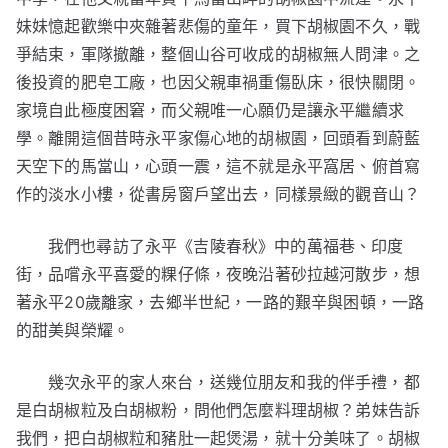
妹妹憶起歡樂中夾雜著悲傷的童年，買下胡椒園不久，戰
爭結束，軍隊撤離，整個山谷可收成的胡椒無人問津。之
後投資的肥皂工廠，也因父親車禍重傷臥床，很快關閉。
家境自此極度困窘，而父親唯一心願仍是讓永平繼續求
學。離開這個昔時永平家傷心地的胡椒園，回頭看到蔚藍
天空下的馬當山，心頭一震，這不就是永平窩居、俯首寫
作的淡水小樓，從書房窗戶望出去，同樣景緻的觀音山？
我們也尋訪了永平《吉陵春秋》中的萬福巷、印度
街，品嚐永平喜愛的粿仔條，夜晚沿著砂拉越河散步，想
著永平20歲離家，去鄉半世紀，一路的艱辛與困頓，一路
的甜美與榮耀。
幾次永平的家人來台，送幾位朋友和我的伴手禮，都
是白胡椒粒及白胡椒粉，問他們怎麼料理胡椒？弟妹告訴
我們，把白胡椒粒和豬肚一起煲湯，就十分美味了。胡椒