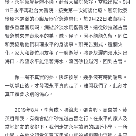
後，永平感覺身體不適，赴台大醫院急診，當晚出院。9月
11日永平再赴台大醫院，接受第一次術後化療。無奈化療
後原本孱弱的心臟及器官急遽惡化，於9月22日敗血症引
發多重器官衰竭，病逝於淡水馬偕醫院。遠從砂拉越古晉
緊急前來奔喪永平的弟、妹、侄子，因不能能久留，同仁
和我協助他們料理永平的身後事。辦完告別式，遺體火
化，家人和幾位朋友租了一艘遊艇，將骨灰灑向淡水河出
海口，希望永平能沿著海水，流回砂拉越河，回到古晉。
像一場不真實的夢，快速換景，幾乎沒有時間喘息。
一切靜止後，才發現永平真的走了，離開我們了，此刻才
真正體會永別的傷心。
2019年8月，李有成、張錦忠、張貴興、高嘉謙、黃
英哲和我，有機會結伴砂拉越古晉之行。在永平的家人及
當地好友的安排下，我們走訪永平讀過的四所小學、一所
中學，在他父親當年買下馬當山畔的胡椒園中流連。永平