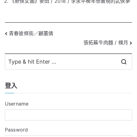
《新俠女圖》麥田 / 2018 / 李永平晚年想實現的武俠夢
文
青春彼條街／顧蕙倩
張拓蕪牛肉麵 / 樸月
章
導
S
覽
e
a
登入
r
c
Username
h
f
o
Password
r