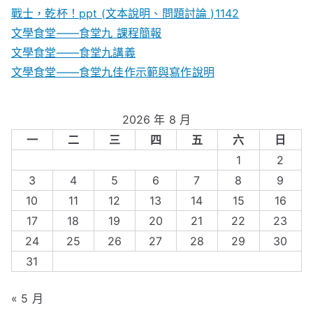
戰士，乾杯！ppt (文本說明、問題討論 )1142
文學食堂——食堂九 課程簡報
文學食堂――食堂九講義
文學食堂——食堂九佳作示範與寫作說明
2026 年 8 月
一
二
三
四
五
六
日
1
2
3
4
5
6
7
8
9
10
11
12
13
14
15
16
17
18
19
20
21
22
23
24
25
26
27
28
29
30
31
« 5 月