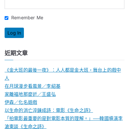
:
Remember Me
近期文章
《金大班的最後一夜》：人人都是金大班，舞台上的戲中
人
在月球漫步看風景／李紹基
家離福地那麼近／王盛弘
伊森／化名遊戲
以生命的消亡淬鍊成詩：電影《生命之詩》
「拍電影最重要的是對電影本質的理解。」──韓國導演李
滄東談《生命之詩》