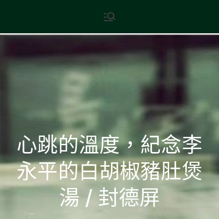
Skip
現代文學
地球小如鴿卵，/ 我輕輕地將它
to
拾起 / 納入胸懷
content
心跳的溫度，紀念李
永平的白胡椒豬肚煲
湯 / 封德屏