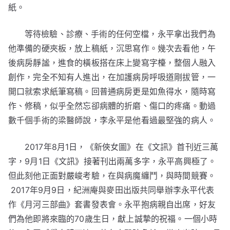
紙。
等待檢驗、診療、手術的任何空檔，永平拿出我們為
他準備的硬夾板，放上稿紙，沉思寫作。幾次去看他，午
後病房靜謐，進食的橫板搭在床上變寫字檯，整個人融入
創作，完全不知有人進出，在加護病房呼吸道剛拔管，一
開口就索求紙筆寫稿。回普通病房更是如魚得水，隨時寫
作、修稿，似乎全然忘卻病體的折磨、傷口的疼痛。動過
數千個手術的梁醫師說，李永平是他看過最堅強的病人。
2017年8月1日，《新俠女圖》在《文訊》首刊近三萬
字，9月1日《文訊》接著刊出兩萬多字，永平高興極了。
但此刻他正面對嚴峻考驗，在與病魔纏鬥，與時間競賽。
2017年9月9日，紀洲庵與麥田出版共同舉辦李永平代表
作《月河三部曲》套書發表會。永平抱病親自出席，好友
們為他即將來臨的70歲生日，獻上誠摯的祝福。一個小時