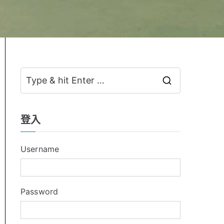
S
e
a
登入
r
c
Username
h
f
o
Password
r
: