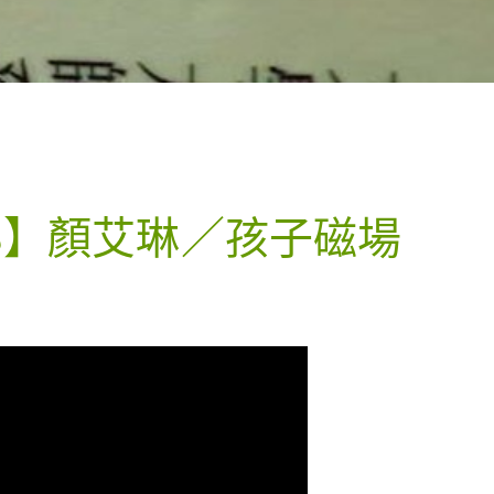
23】顏艾琳／孩子磁場