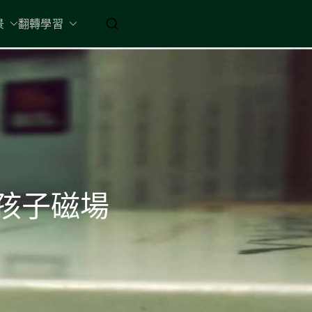
起 / 納入胸懷
景
翻轉學習
／孩子磁場