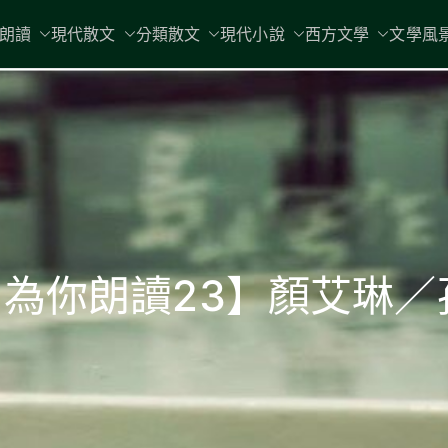
現代文學
朗讀
現代散文
分類散文
現代小說
地球小如鴿卵，/ 我輕輕地將它拾
西方文學
文學風
‧ 為你朗讀23】顏艾琳