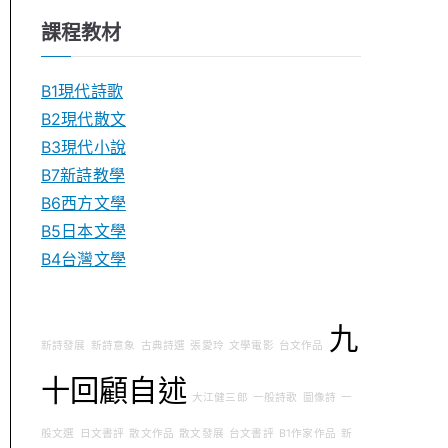
課程教材
B1現代詩歌
B2現代散文
B3現代小說
B7新詩教學
B6西方文學
B5日本文學
B4台灣文學
九
新詩發展
新詩意象
古典詩選
張愛玲
文學電影
台文作品
十回顧自述
大江健三郎
一般詩歌
圖像詩
一
般文選
日文書評
散文作品
散文發展
台文書評
B1作家作品
新