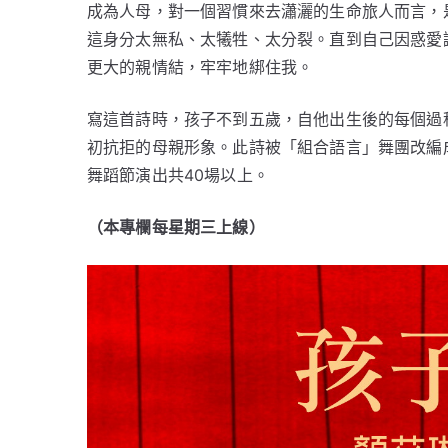
成為人母，對一個習慣來去瀟灑的生命旅人而言，
這身分太無私、太犧牲、太分裂。直到自己因惑愛
更大的親情結，牢牢地綁住我。
寫這首詩時，孩子不到五歲，自他出生後的每個過
初抗拒的母親形象。此詩被「組合語言」舞團改編
舞蹈節演出共40場以上。
（本專欄每星期三上線
）