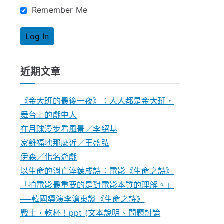
Remember Me
近期文章
《金大班的最後一夜》：人人都是金大班，
舞台上的戲中人
在月球漫步看風景／李紹基
家離福地那麼近／王盛弘
伊森／化名遊戲
以生命的消亡淬鍊成詩：電影《生命之詩》
「拍電影最重要的是對電影本質的理解。」
──韓國導演李滄東談《生命之詩》
戰士，乾杯！ppt (文本說明、問題討論