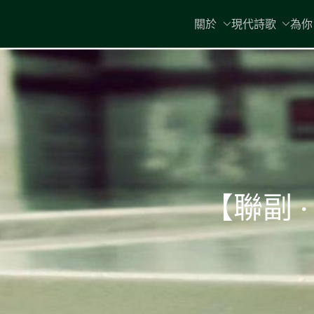
Skip
關於
現代詩歌
為你
to
content
【聯副 