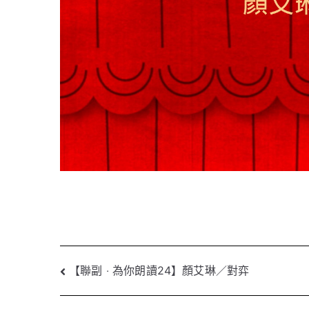
文
【聯副 ‧ 為你朗讀24】顏艾琳／對弈
章