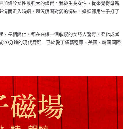
是加諸於女性最強大的證實。我被生為女性，從來覺得母親
謎情而走入婚姻，還沒解開對愛的情結，婚姻卻用生子打了
程、長相變化，都在在讓一個敏感的女詩人驚奇，柔化成當
成20分鐘的現代舞蹈，已於愛丁堡藝穗節、美國、韓國國際