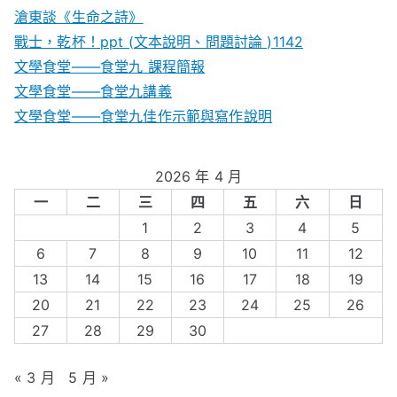
滄東談《生命之詩》
戰士，乾杯！ppt (文本說明、問題討論 )1142
文學食堂——食堂九 課程簡報
文學食堂――食堂九講義
文學食堂——食堂九佳作示範與寫作說明
2026 年 4 月
一
二
三
四
五
六
日
1
2
3
4
5
6
7
8
9
10
11
12
13
14
15
16
17
18
19
20
21
22
23
24
25
26
27
28
29
30
« 3 月
5 月 »