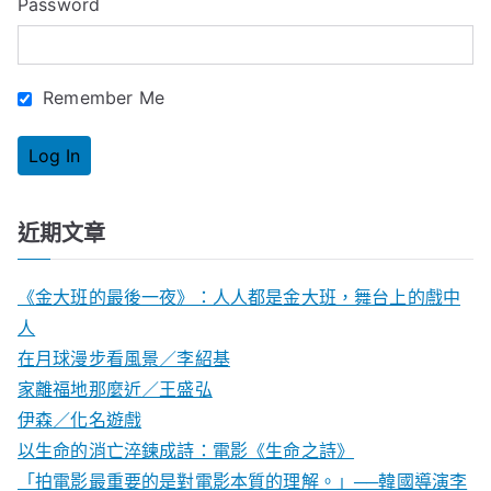
Password
r
:
Remember Me
近期文章
《金大班的最後一夜》：人人都是金大班，舞台上的戲中
人
在月球漫步看風景／李紹基
家離福地那麼近／王盛弘
伊森／化名遊戲
以生命的消亡淬鍊成詩：電影《生命之詩》
「拍電影最重要的是對電影本質的理解。」──韓國導演李