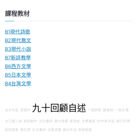
課程教材
B1現代詩歌
B2現代散文
B3現代小說
B7新詩教學
B6西方文學
B5日本文學
B4台灣文學
九十回顧自述
台文作品
張愛玲
一般詩歌
圖像詩
一般文選
大江健三郎
新詩創作
日文書評
散文發展
新詩史
文學電影
B1作家作品
旅行文學
新詩意象
散文詩
台文書評
古典詩選
散文作品
新詩發展