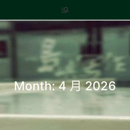
Skip
現代文學
地球小如鴿卵，/ 我輕輕地將它
to
拾起 / 納入胸懷
content
Month:
4 月 2026