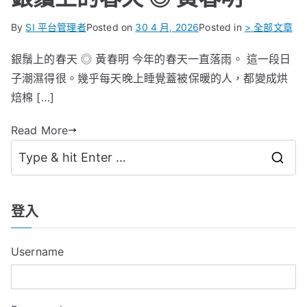
By
SI 平台管理者
Posted on
30 4 月, 2026
Posted in
> 全部文章
銀鬚上的春天 ◎ 黃春明 今年的春天一直落雨。 這一段日
子潮濕得很。幾乎每天晚上睡覺蓋被保暖的人，都變成烘
焙棉 […]
Read More
S
e
a
登入
r
c
Username
h
f
o