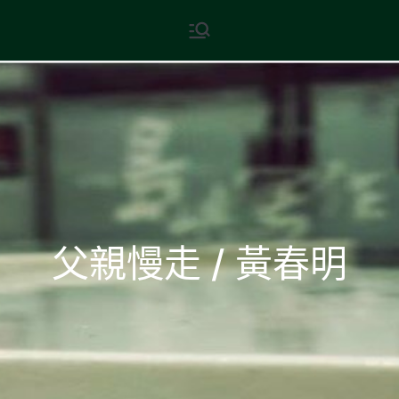
Skip
現代文學
地球小如鴿卵，/ 我輕輕地將它
to
拾起 / 納入胸懷
content
父親慢走 / 黃春明