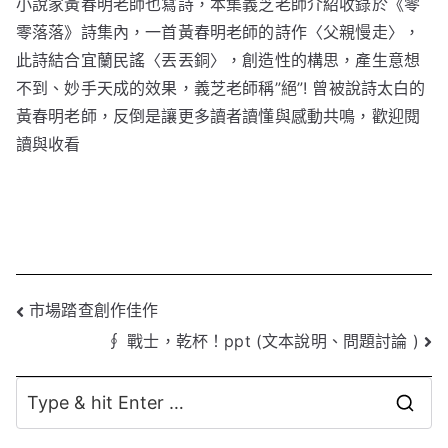
小說家黃春明老師也寫詩，本集義芝老師介紹收錄於《零
零落落》詩集內，一首黃春明老師的詩作〈父親慢走〉，
此詩結合宜蘭民謠〈丟丟銅〉，創造性的構思，產生意想
不到、妙手天成的效果，義芝老師稱”絕”! 曾被說詩太白的
黃春明老師，反倒是讓更多讀者讀懂與感動共鳴，歡迎閱
讀與收看
文
市場踏查創作佳作
∮ 戰士，乾杯！ppt (文本說明、問題討論 )
章
導
S
覽
e