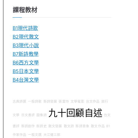
課程教材
B1現代詩歌
B2現代散文
B3現代小說
B7新詩教學
B6西方文學
B5日本文學
B4台灣文學
古典詩選
一般詩歌
新詩發展
張愛玲
文學電影
台文作品
旅行
九十回顧自述
文學
日文書評
圖像詩
台文
書評
新詩創作
新詩史
散文發展
散文詩
新詩意象
散文作品
B1
作家作品
一般文選
大江健三郎