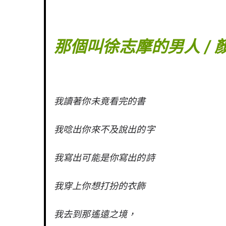
那個叫徐志摩的男人 / 
我讀著你未竟看完的書
我唸出你來不及說出的字
我寫出可能是你寫出的詩
我穿上你想打扮的衣飾
我去到那遙遠之境，