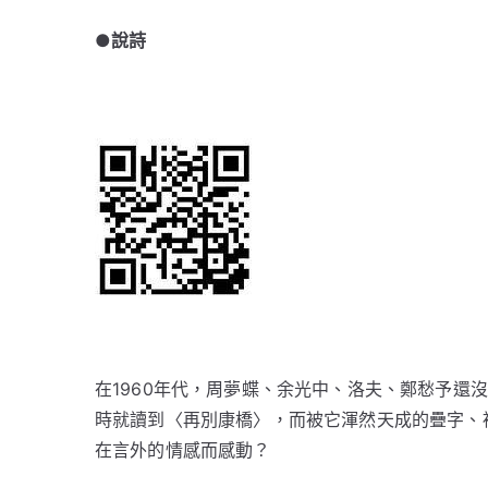
●說詩
在1960年代，周夢蝶、余光中、洛夫、鄭愁予還
時就讀到〈再別康橋〉，而被它渾然天成的疊字、
在言外的情感而感動？