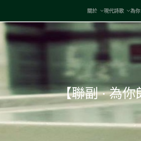
Skip
關於
現代詩歌
為你
to
content
【聯副 ‧ 為