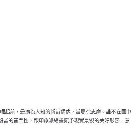
沒崛起前，最廣為人知的新詩偶像，當屬徐志摩。誰不在國中
複沓的音樂性、跟印象派繪畫賦予現實景觀的美好形容，意