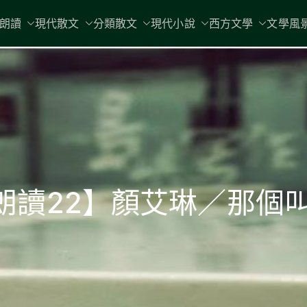
現代文學
朗讀
現代散文
分類散文
現代小說
地球小如鴿卵，/ 我輕輕地將它拾
西方文學
文學風
你朗讀22】顏艾琳／那