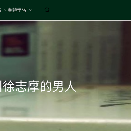
起 / 納入胸懷
景
翻轉學習
個叫徐志摩的男人