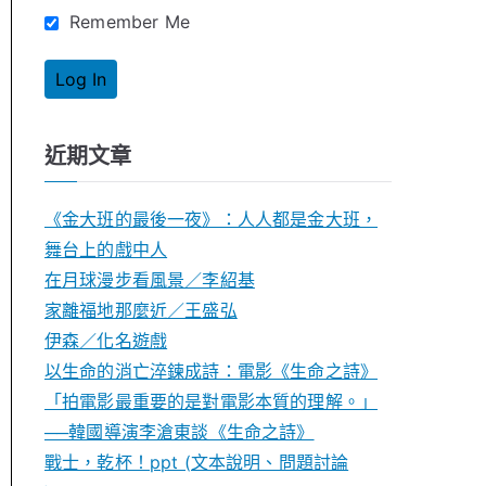
Remember Me
近期文章
《金大班的最後一夜》：人人都是金大班，
舞台上的戲中人
在月球漫步看風景／李紹基
家離福地那麼近／王盛弘
伊森／化名遊戲
以生命的消亡淬鍊成詩：電影《生命之詩》
「拍電影最重要的是對電影本質的理解。」
──韓國導演李滄東談《生命之詩》
戰士，乾杯！ppt (文本說明、問題討論