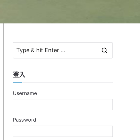
S
e
a
登入
r
c
Username
h
f
o
Password
r
: