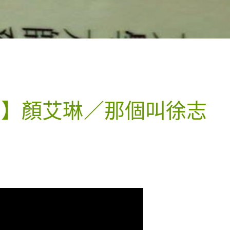
22】顏艾琳／那個叫徐志