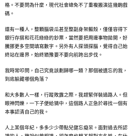
格。不要問為什麼，現代社會總免不了重複搬演這幾齣戲
碼。
還有一種人，整顆腦袋瓜甚至整副身架軀殼，僅僅容得下
銀行存摺和花花綠綠的鈔票，當然要把周邊事物拋開，好
騰挪更多空間填寫數字。另外有人探頭探腦，覺得自己始
終站在邊界，始終猶豫要不要向前跨出步伐。
我時常叩問，自己究竟該劃歸哪一類？那個被遺忘的我，
到底躲藏哪個角落？
和大多數人一樣，行蹤敗露之際，我趕緊佯裝過路人。但
眼神閃爍，一下子便給猜中，這個路人正急於尋找一個有
本事認清自己的我。
人上某個年紀，多多少少帶點兒健忘癡呆。面對過去所認