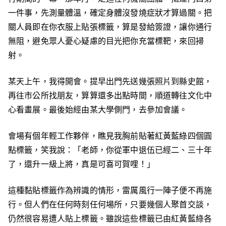
一件事，先測量體溫，確定身體沒發燒症狀才算過關。把
關人員即在你衣服上貼張標籤，算是發給簽證，讓你通行
無阻，避免眾人憂心疑慮的目光把你充當標靶，來回掃
射。
某天上午，我得開會。提早出門先送幾張照片到縣史館，
再往市公所找朋友，算算還多出點時間，順道轉往文化中
心看畫展。最後始經由某大學側門，去參加會議。
會場有個年輕工作夥伴，瞧見我胸前貼著紅黃藍綠四個圓
點標籤，笑我說：「老師，你從軍中退伍已經二、三十年
了，還升一級上將，真是可喜可賀哩！」
這種黏貼標籤作為辨識的情形，雷厲風行一陣子便不再施
行。但人們在任何時刻任何場所，只要幾個人聚首交談，
仍然很容易遭人貼上標籤。雖說這些標籤已由紅黃藍綠各