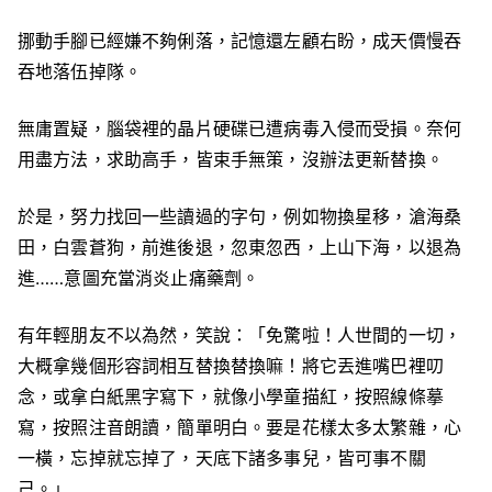
挪動手腳已經嫌不夠俐落，記憶還左顧右盼，成天價慢吞
吞地落伍掉隊。
無庸置疑，腦袋裡的晶片硬碟已遭病毒入侵而受損。奈何
用盡方法，求助高手，皆束手無策，沒辦法更新替換。
於是，努力找回一些讀過的字句，例如物換星移，滄海桑
田，白雲蒼狗，前進後退，忽東忽西，上山下海，以退為
進……意圖充當消炎止痛藥劑。
有年輕朋友不以為然，笑說：「免驚啦！人世間的一切，
大概拿幾個形容詞相互替換替換嘛！將它丟進嘴巴裡叨
念，或拿白紙黑字寫下，就像小學童描紅，按照線條摹
寫，按照注音朗讀，簡單明白。要是花樣太多太繁雜，心
一橫，忘掉就忘掉了，天底下諸多事兒，皆可事不關
己。」