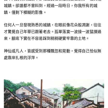
城鎮。卻誰都不曾料到，經過一段時日，你我所有的城
鎮，僅剩下模糊的影像。
任何人一旦發現熟悉的城鎮，在眼前像花朵般凋謝，往往
才驚覺自己年華已跟著老去。孤單落寞一波接一波猛撲過
來，腳底下實在不容易踩到稍稍硬實牢靠的土地。
神仙或凡人，皆感受到那種飄忽和晃動，覺得自己恰似無
處靠岸扎根的浮萍。