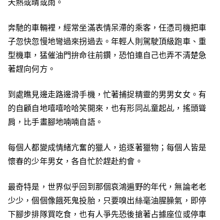
天熱或晴或雨。
奔馳的車輛裡，經常坐滿表情呆滯的乘客，任憑司機把車
子忽快忽慢地彎過來拐過去。年輕人則駕駛頂級跑車、重
型機車，猛催油門拚命往前鑽，恐怕連自己也弄不清楚急
著趕向何方。
到處瞧見邊走路邊滑手機，忙著捕捉精靈的男男女女。有
的自顧自地嘻嘻哈哈笑開來，也有形同乩童起乩，搖頭聳
肩，比手畫腳地喃喃自語。
每個人都變成情緒亢奮的獵人，追逐著獵物；每個人皆是
懷春的少年男女，各自忙於趕赴約會。
最奇特是，世界似乎回到那個哀鴻遍野的年代，無論老老
少少，個個像餓死鬼投胎，只要嗅出絲毫油腥臊氣，即停
下腳步排隊買吃食，也有人爭先恐後搶著占據座位或停車