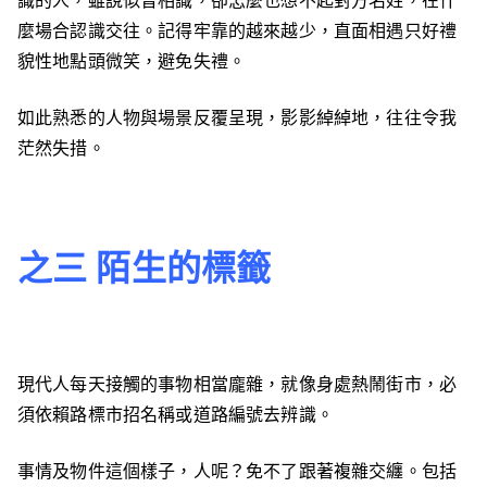
識的人，雖說似曾相識，卻怎麼也想不起對方名姓，在什
麼場合認識交往。記得牢靠的越來越少，直面相遇只好禮
貌性地點頭微笑，避免失禮。
如此熟悉的人物與場景反覆呈現，影影綽綽地，往往令我
茫然失措。
之三 陌生的標籤
現代人每天接觸的事物相當龐雜，就像身處熱鬧街市，必
須依賴路標市招名稱或道路編號去辨識。
事情及物件這個樣子，人呢？免不了跟著複雜交纏。包括