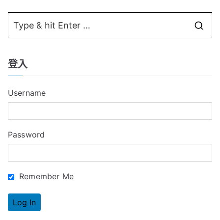
章
導
S
覽
e
a
登入
r
c
Username
h
f
o
Password
r
:
Remember Me