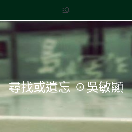
Skip
現代文學
地球小如鴿卵，/ 我輕輕地將它
to
拾起 / 納入胸懷
content
尋找或遺忘 ☉吳敏顯