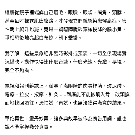
繼續從鏡子裡端詳自己眉毛、眼瞼、眼袋、嘴角、頸脖，
甚至每吋裸露肌膚紋路，才發現它們統統染患懼高症。害
怕朝上爬升也罷，竟是一幫臨陣脫逃棄械投降的膽小鬼，
爭相恐後地亮起白布條，朝下垂掛。
我了解，這些景象絕非臨時彩排或預演，一切全係現場實
況播映。動作快得連什麼音速，什麼光速、光纖、夢境，
完全不夠看。
電視和報刊雜誌上，滿鼻子滿眼睛的肉毒桿菌、玻尿酸、
電療、拉皮、按摩、針灸……到底能不能嵌筋入骨，改頭換
面地找回過往，恐怕試了再試，也無法獲得滿意的結果。
華佗再世，靈丹妙藥，諸多典故早被作為廣告用詞，誰也
說不準掌握幾分真實。