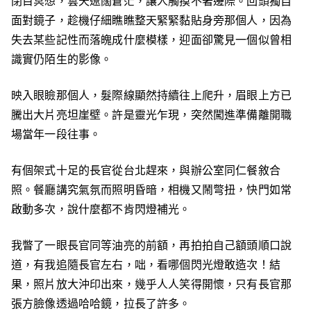
閉目冥想，雲天遼闊蒼茫，讓人觸摸不著邊際。回頭獨自
面對鏡子，趁機仔細瞧瞧整天緊緊黏貼身旁那個人，因為
失去某些記性而落魄成什麼模樣，迎面卻驚見一個似曾相
識實仍陌生的影像。
映入眼瞼那個人，髮際線顯然持續往上爬升，眉眼上方已
騰出大片亮坦崖壁。許是靈光乍現，突然闖進準備離開職
場當年一段往事。
有個架式十足的長官從台北趕來，與辦公室同仁餐敘合
照。餐廳講究氣氛而照明昏暗，相機又鬧彆扭，快門如常
啟動多次，說什麼都不肯閃燈補光。
我瞥了一眼長官同等油亮的前額，再拍拍自己額頭順口說
道，有我追隨長官左右，咄，看哪個閃光燈敢造次！結
果，照片放大沖印出來，幾乎人人笑得開懷，只有長官那
張方臉像透過哈哈鏡，拉長了許多。