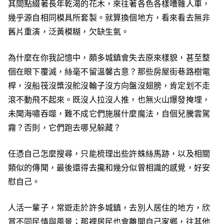
其間點綴著長年乾渴的花木，來往著各色各樣嘈雜人車，
幾乎源自相同模具所套製。就算換個地方，看來看去無非
舊片重演，泛黃模糊，欠缺生氣。
為什麼在你我記憶中，頗多城鎮會失去原來樣貌，甚至整
個在眼下覆滅，絲毫不留溫馨古意？那些房屋街巷路樹電
桿，沒船筏沒槳沒舵沒輪子沒方向盤沒翅膀，肯定划不走
滾不動飛不起來。既沒人拉沒人推，也無火山爆發掩埋，
未聞海嘯吞噬，難不成它們施展什麼魔法，自個兒騰雲駕
霧？否則，它們跑去哪兒躲藏？
任憑自己怎麼搜尋，只能梳理出些許蛛絲馬跡，以及相關
類似的傳聞，最後還得去攙和幾分似曾相識的感覺，好安
慰自己。
人活一輩子，常遊走於許多城鎮，去別人居住的地方，欣
賞不同民情與風景；那裡居民也會離開自己家鄉，往其他