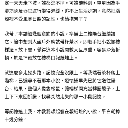
定一天天走下坡，誰都逃不掉。可誰能料到，單單因為手
腳筋骨及器官運行變得遲緩，追不上生活步調，竟然把腦
殼裡不受風寒日照的記性，也給拖累了？
我帶了本讀過幾個章節的小說，準備上二樓陽台繼續讀
它。途中想到人坐戶外應該帶杯茶水，即順手把小說擱樓
梯邊。放下書，覺得這本小說開數大且厚重，容易滑落折
損，於是掉頭放在樓梯口報紙堆上。
就這麼多走幾步路，記憶完全沒跟上。等我端著茶杯爬上
階梯，已遍尋不著那本小說，還懷疑早先已將它送往陽
台。結果，整個人像隻松鼠，讓樓梯間充當轉圈籠子，上
上下下來回折騰，找尋突然走失的那一小段記憶。
等記憶追上我，才教我想起躺在報紙堆的小說，平白耗掉
十幾分鐘。