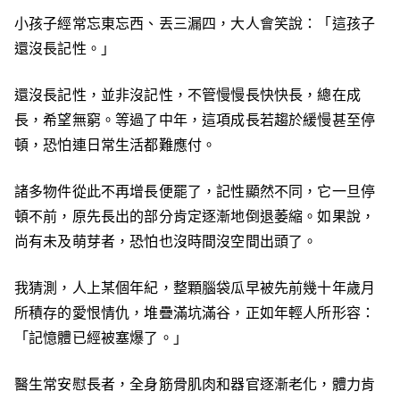
小孩子經常忘東忘西、丟三漏四，大人會笑說：「這孩子
還沒長記性。」
還沒長記性，並非沒記性，不管慢慢長快快長，總在成
長，希望無窮。等過了中年，這項成長若趨於緩慢甚至停
頓，恐怕連日常生活都難應付。
諸多物件從此不再增長便罷了，記性顯然不同，它一旦停
頓不前，原先長出的部分肯定逐漸地倒退萎縮。如果說，
尚有未及萌芽者，恐怕也沒時間沒空間出頭了。
我猜測，人上某個年紀，整顆腦袋瓜早被先前幾十年歲月
所積存的愛恨情仇，堆疊滿坑滿谷，正如年輕人所形容：
「記憶體已經被塞爆了。」
醫生常安慰長者，全身筋骨肌肉和器官逐漸老化，體力肯