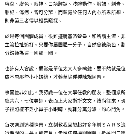
容貌、膚色、眼神、口語腔調、肢體動作、服飾、刺青、
胎記、傷疤，皆可分辨，而蘊藏於任何人內心所思所想，
則非第三者得以輕易窺探。
於是每個團體成員，很難擺脫黨派營壘，和所謂主流、非
主流拉扯追打。只要你屬團體一分子，自然會被染色，劃
分歸類為這一國那一國。
也許有人會說，通常是單位太大人多嘴雜，要不然就是位
處基層那些小小螺絲，才難革除種種陳規陋習。
事實並非如此。我認識一位在大學任教的朋友，整個系所
總共六、七位老師，表面上大家斯斯文文，禮尚往來，骨
子裡照樣不乏小鼻子小眼睛，動輒分黨分派，勾心鬥角。
每次遇到這種情景，立刻教我回想起許多年前ＳＡＲＳ流
行期間的一幕。那年月，走進任何機關團體，抵達門口第