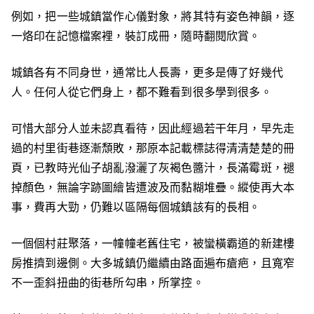
例如，把一些城鎮當作心儀對象，將其特有姿色神韻，逐
一烙印在記憶檔案裡，裝訂成冊，隨時翻閱欣賞。
城鎮各有不同身世，通常比人長壽，更多是傳了好幾代
人。任何人從它們身上，都不難看到很多學到很多。
可惜大部分人並未認真看待，因此經過若干年月，早先走
過的村里街巷逐漸頹敗，那原本記載標誌得清清楚楚的冊
頁，已教時光仙子胡亂潑灑了灰褐色醬汁，長滿霉斑，褪
掉顏色，無論字跡圖繪皆遭波及而黏糊堆疊。縱使再大本
事，費再大勁，仍難以區隔每個城鎮該有的長相。
一個個村莊聚落，一幢幢老舊住宅，被蠻橫霸道的新建樓
房推擠到邊側。大多城鎮仍繼續由路面遍布瘡疤，且寬窄
不一歪斜扭曲的街巷所勾串，所掌控。