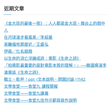
近期文章
《金大班的最後一夜》：人人都是金大班，舞台上的戲中
人
在月球漫步看風景／李紹基
家離福地那麼近／王盛弘
伊森／化名遊戲
以生命的消亡淬鍊成詩：電影《生命之詩》
「拍電影最重要的是對電影本質的理解。」──韓國導演李
滄東談《生命之詩》
戰士，乾杯！ppt (文本說明、問題討論 )1142
文學食堂——食堂九 課程簡報
文學食堂――食堂九講義
文學食堂——食堂九佳作示範與寫作說明