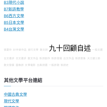
B3現代小說
B7新詩教學
B6西方文學
B5日本文學
B4台灣文學
九十回顧自述
張愛玲
B1作家作品
旅行文學
散文詩
一般文選
台文書評
日文書評
散文作品
新詩創作
新詩發展
台文作品
新詩意象
大江健三郎
散文發展
圖像詩
文學電影
古典詩選
一般詩歌
新詩史
其他文學平台連結
中國古典文學
現代文學