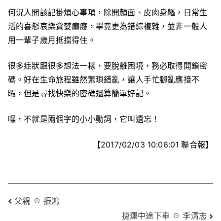
何況人間該記掛煩心事項，除開顏面、皮肉身軀，日常生
活的喜怒哀樂貪婪癲癡，畢竟更為錯綜複雜，並非一般人
用一輩子歲月抵擋得住。
很多症狀跟很多想法一樣，要脫離困境，務必取得開鎖密
碼。好在生命旅程雖然繁瑣錯亂，讓人手忙腳亂應接不
暇，但是尋找快樂的密碼還算簡單好記。
嘿，不就是兩個字的小小動詞，它叫遺忘！
【2017/02/03 10:06:01 聯合報】
文
父親 ☉ 振鴻
捷運中途下車 ☉ 李清志