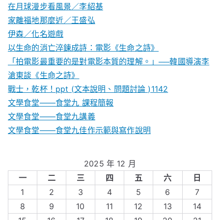
在月球漫步看風景／李紹基
家離福地那麼近／王盛弘
伊森／化名遊戲
以生命的消亡淬鍊成詩：電影《生命之詩》
「拍電影最重要的是對電影本質的理解。」──韓國導演李
滄東談《生命之詩》
戰士，乾杯！ppt (文本說明、問題討論 )1142
文學食堂——食堂九 課程簡報
文學食堂――食堂九講義
文學食堂——食堂九佳作示範與寫作說明
2025 年 12 月
一
二
三
四
五
六
日
1
2
3
4
5
6
7
8
9
10
11
12
13
14