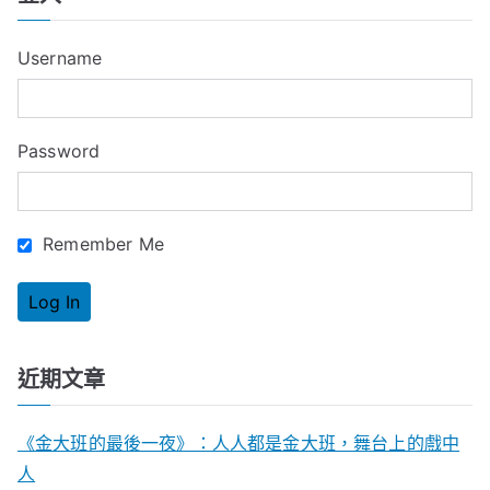
r
c
Username
h
f
o
Password
r
:
Remember Me
近期文章
《金大班的最後一夜》：人人都是金大班，舞台上的戲中
人