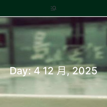
Skip
現代文學
地球小如鴿卵，/ 我輕輕地將它
to
拾起 / 納入胸懷
content
Day:
4 12 月, 2025