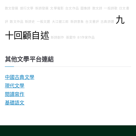
散文發展
旅行文學
新詩發展
文學電影
台文作品
圖像詩
散文詩
一般詩歌
日文書
九
評
散文作品
新詩史
一般文選
大江健三郎
新詩意象
台文書評
古典詩選
十回顧自述
新詩創作
張愛玲
B1作家作品
其他文學平台連結
中國古典文學
現代文學
閱讀寫作
基礎語文