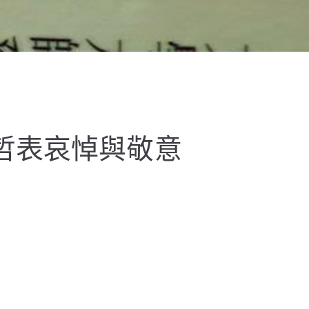
哲表哀悼與敬意