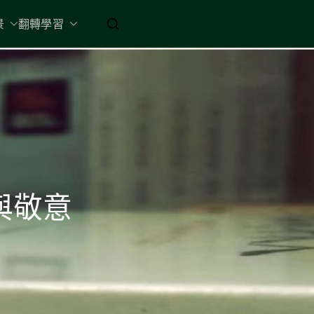
起 / 納入胸懷
景
翻轉學習
與敬意