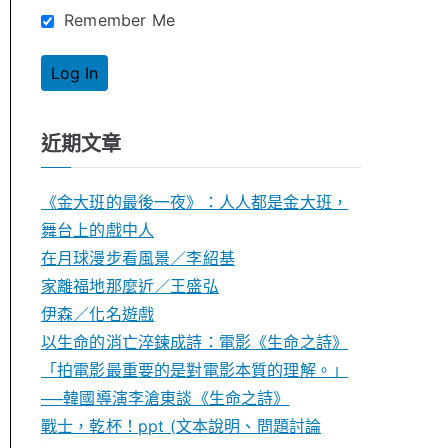
Remember Me
近期文章
《金大班的最後一夜》：人人都是金大班，
舞台上的戲中人
在月球漫步看風景／李紹基
家離福地那麼近／王盛弘
伊森／化名遊戲
以生命的消亡淬鍊成詩：電影《生命之詩》
「拍電影最重要的是對電影本質的理解。」
──韓國導演李滄東談《生命之詩》
戰士，乾杯！ppt (文本說明、問題討論