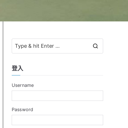
S
e
a
登入
r
c
Username
h
f
o
Password
r
: