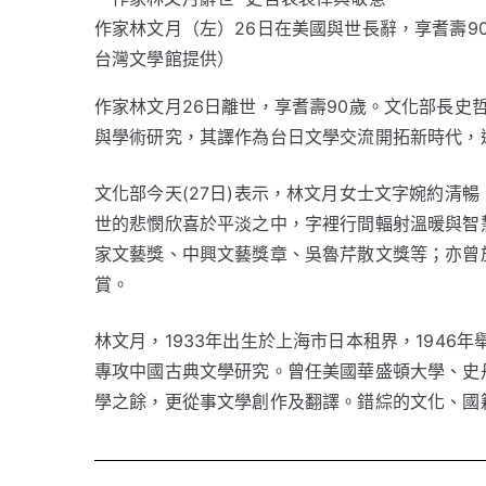
作家林文月（左）26日在美國與世長辭，享耆壽9
台灣文學館提供）
作家林文月26日離世，享耆壽90歲。文化部長史
與學術研究，其譯作為台日文學交流開拓新時代，
文化部今天(27日)表示，林文月女士文字婉約清
世的悲憫欣喜於平淡之中，字裡行間輻射溫暖與智
家文藝獎、中興文藝獎章、吳魯芹散文獎等；亦曾於
賞。
林文月，1933年出生於上海市日本租界，194
專攻中國古典文學研究。曾任美國華盛頓大學、史
學之餘，更從事文學創作及翻譯。錯綜的文化、國