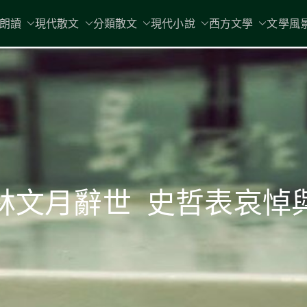
現代文學
朗讀
現代散文
分類散文
現代小說
地球小如鴿卵，/ 我輕輕地將它拾
西方文學
文學風
林文月辭世 史哲表哀悼