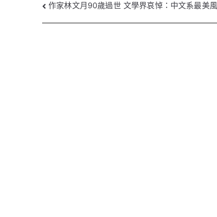
文
作家林文月90歲過世 文學界哀悼：中文系最美
章
導
覽