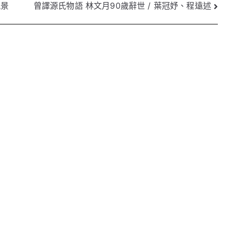
風景
曾譯源氏物語 林文月90歲辭世 / 葉冠妤、程遠述