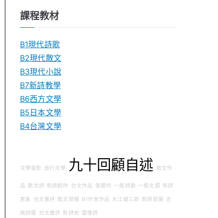
課程教材
B1現代詩歌
B2現代散文
B3現代小說
B7新詩教學
B6西方文學
B5日本文學
B4台灣文學
九十回顧自述
文學電影
旅行文學
散文作
品
散文詩
新詩創作
台文作品
張愛玲
一般詩歌
一般文選
新詩
意象
台文書評
散文發展
B1作家作品
大江健三郎
新詩發展
古
典詩選
日文書評
新詩史
圖像詩