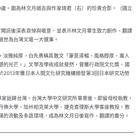
0歲。圖為林文月過去與作家琦君（右）的珍貴合影。（國立
哲聞訊後深表哀悼與敬意，並表示林文月畢生致力創作、翻譯
過世為台灣文壇一大憾事。
暢，淡雅純厚，白先勇稱其散文「筆意清暢，風格醇厚，寓人
慧的光芒。」文學及學術成就斐然，曾獲行政院文化獎、國
2013年獲日本人間文化研究機構頒發第3回日本研究功勞
6年舉家返歸台灣。台灣大學中文研究所畢業後，即留母校執教，
丹佛大學、加州柏克萊大學、捷克查理斯大學客座教授。教
籍的流動及多語環境，成為林文月日後寫作、翻譯的養分。