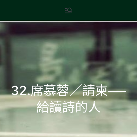
Skip
現代文學
地球小如鴿卵，/ 我輕輕地將它
to
拾起 / 納入胸懷
content
32.席慕蓉／請柬──
給讀詩的人