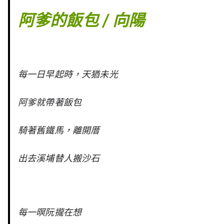
阿爹的飯包 / 向陽
每一日早起時，天猶未光
阿爹就帶著飯包
騎著舊鐵馬，離開厝
出去溪埔替人搬沙石
每一暝阮攏在想