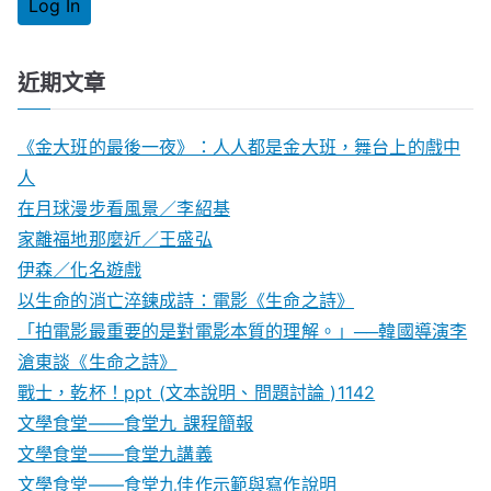
近期文章
《金大班的最後一夜》：人人都是金大班，舞台上的戲中
人
在月球漫步看風景／李紹基
家離福地那麼近／王盛弘
伊森／化名遊戲
以生命的消亡淬鍊成詩：電影《生命之詩》
「拍電影最重要的是對電影本質的理解。」──韓國導演李
滄東談《生命之詩》
戰士，乾杯！ppt (文本說明、問題討論 )1142
文學食堂——食堂九 課程簡報
文學食堂――食堂九講義
文學食堂——食堂九佳作示範與寫作說明