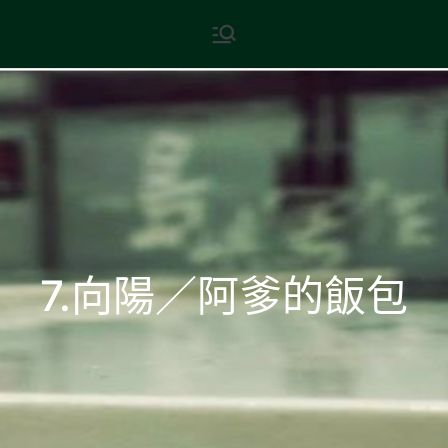
Skip
現代文學
地球小如鴿卵，/ 我輕輕地將它
to
拾起 / 納入胸懷
content
7.向陽／阿爹的飯包