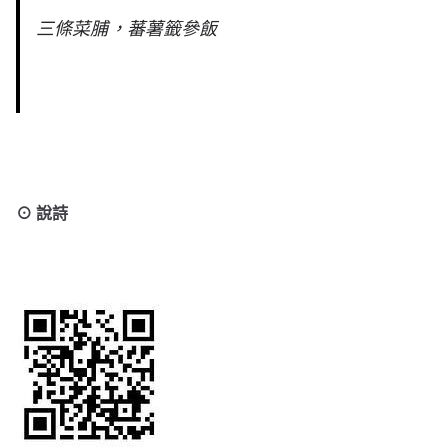
三條菜脯，蕃薯籤參飯
⊙ 說詩