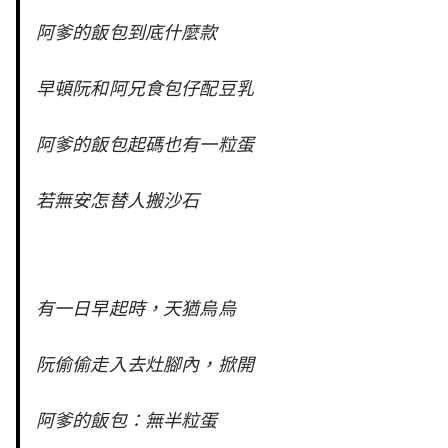
阿爹的飯包到底什麼款
早頓阮和阿兄食包仔配豆乳
阿爹的飯包起碼也有一粒蛋
若無安怎替人搬沙石
有一日早起時，天猶烏烏
阮偷偷走入去灶腳內，掀開
阿爹的飯包：無半粒蛋