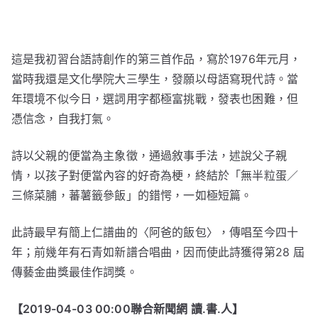
這是我初習台語詩創作的第三首作品，寫於1976年元月，
當時我還是文化學院大三學生，發願以母語寫現代詩。當
年環境不似今日，選詞用字都極富挑戰，發表也困難，但
憑信念，自我打氣。
詩以父親的便當為主象徵，通過敘事手法，述說父子親
情，以孩子對便當內容的好奇為梗，終結於「無半粒蛋／
三條菜脯，蕃薯籤參飯」的錯愕，一如極短篇。
此詩最早有簡上仁譜曲的〈阿爸的飯包〉，傳唱至今四十
年；前幾年有石青如新譜合唱曲，因而使此詩獲得第28 屆
傳藝金曲獎最佳作詞獎。
【2019-04-03 00:00聯合新聞網 讀.書.人】