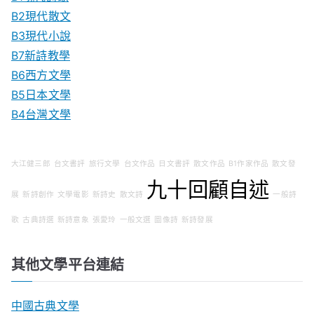
B2現代散文
B3現代小說
B7新詩教學
B6西方文學
B5日本文學
B4台灣文學
大江健三郎
台文書評
旅行文學
台文作品
日文書評
散文作品
B1作家作品
散文發
九十回顧自述
展
新詩創作
文學電影
新詩史
散文詩
一般詩
歌
古典詩選
新詩意象
張愛玲
一般文選
圖像詩
新詩發展
其他文學平台連結
中國古典文學