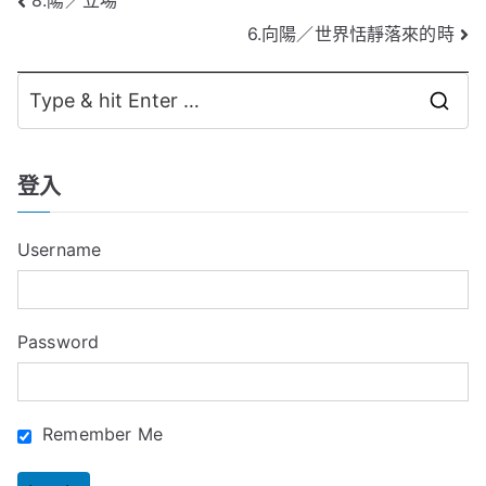
文
8.陽／立場
6.向陽／世界恬靜落來的時
章
導
S
覽
e
a
登入
r
c
Username
h
f
o
Password
r
:
Remember Me