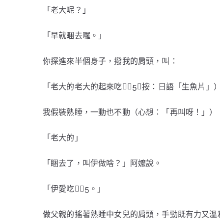
「老大呢？」
「早就睏去囉。」
你探進來半個身子，撥我的肩頭，叫：
「老大的老大的起來吃（按：日語「生魚片」
我假裝熟睡，一動也不動（心想：「再叫呀！」）
「老大的」
「睏去了，叫伊做啥？」阿嬤說。
「伊愛吃。」
做父親的搖著熟睡中女兒的肩頭，手勁既有力又溫