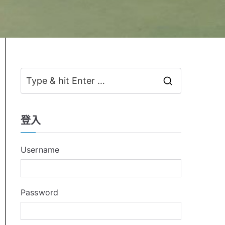
S
e
a
登入
r
c
Username
h
f
o
Password
r
: