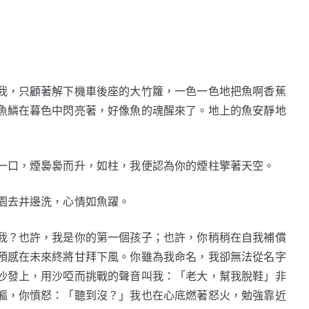
我，只顧著解下機車後座的大竹籮，一色一色地把魚啊香蕉
魚鱗在暮色中閃亮著，好像魚的魂醒來了。地上的魚安靜地
一口，煙裊裊而升，如柱，我便認為你的煙柱擎著天空。
園去井邊洗，心情如魚躍。
我？也許，我是你的第一個孩子；也許，你稍稍在自我補償
預感在未來終將甘拜下風。你雖為我命名，我卻無法從名字
沙發上，用沙啞而挑戰的聲音叫我：「老大，幫我脫鞋」非
軀，你憤怒：「聽到沒？」我也在心底燃著怒火，勉強靠近