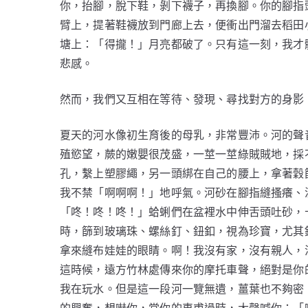
你，抬腳，脫下鞋，剝下襪子，再換腳。你的腳指
臂上，提著鞋襪放到門廊上去，便衝出門溜去稻田
塘上：「得攏！」月亮都破了。只有這一刻，我才
悲感。
然而，我們又互相在等待、發現、尋找對方的身影
夏天的河水像初生育後的母乳，非常豐沛。河的聲
殖慾望，蕨的嫩嬰很茂盛，一莖一莖綠賊賊地，採
孔，繫上塑膠繩，另一頭綁在自己的腰上，拿著穀
我不禁「啊啊啊！」地呼氣。河砂在腳指縫搔癢、
「咚！咚！咚！」蛤蜊們在盆裡水中伸舌頭吐砂，
時，篩到玻璃珠、螺絲釘、鈕釦，視為珍寶，尤其
拿來縫布娃娃的眼睛。啊！我沒有家，沒有親人，
這時候，遠方竹林處傳來你的摩托車聲，絕對是你
我在玩水。但是這一段河一覽無遺，薑葉也不夠密