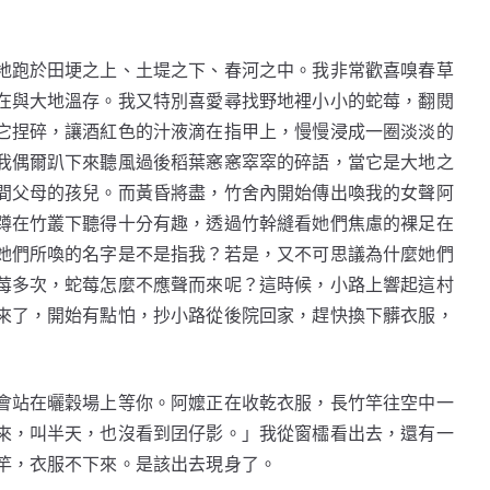
地跑於田埂之上、土堤之下、春河之中。我非常歡喜嗅春草
在與大地溫存。我又特別喜愛尋找野地裡小小的蛇莓，翻閱
它捏碎，讓酒紅色的汁液滴在指甲上，慢慢浸成一圈淡淡的
我偶爾趴下來聽風過後稻葉窸窸窣窣的碎語，當它是大地之
間父母的孩兒。而黃昏將盡，竹舍內開始傳出喚我的女聲阿
蹲在竹叢下聽得十分有趣，透過竹幹縫看她們焦慮的裸足在
她們所喚的名字是不是指我？若是，又不可思議為什麼她們
莓多次，蛇莓怎麼不應聲而來呢？這時候，小路上響起這村
來了，開始有點怕，抄小路從後院回家，趕快換下髒衣服，
會站在曬穀場上等你。阿嬤正在收乾衣服，長竹竿往空中一
來，叫半天，也沒看到囝仔影。」我從窗櫺看出去，還有一
竿，衣服不下來。是該出去現身了。