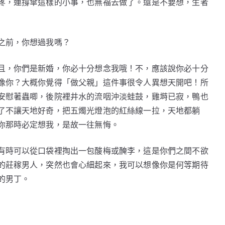
疼，連撐傘這樣的小事，也無福去做了。還是不要想，生者
之前，你想過我嗎？
且，你們是新婚，你必十分想念我哦！不，應該說你必十分
像你？大概你覺得「做父親」這件事很令人異想天開吧！所
安慰著蟲唧，後院裡井水的流咽沖淡蛙鼓，雞塒已寂，鴨也
了不讓天地好奇，把五燭光燈泡的紅絲線一拉，天地都躺
你那時必定想我，是故一往無悔。
有時可以從口袋裡掏出一包酸梅或醃李，這是你們之間不欲
的莊稼男人，突然也會心細起來，我可以想像你是何等期待
的男丁。