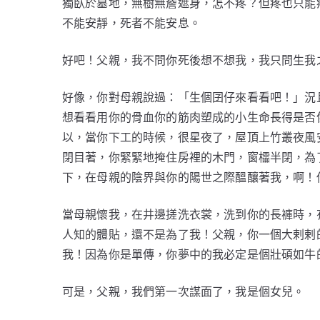
獨臥於墓地，無樹無簷遮身，怎不疼？但疼也只能
不能安靜，死者不能安息。
好吧！父親，我不問你死後想不想我，我只問生我
好像，你對母親說過：「生個囝仔來看看吧！」況
想看看用你的骨血你的筋肉塑成的小生命長得是否
以，當你下工的時候，很星夜了，屋頂上竹叢夜風
閉目著，你緊緊地掩住房裡的木門，窗櫺半閉，為
下，在母親的陰界與你的陽世之際醞釀著我，啊！
當母親懷我，在井邊搓洗衣裳，洗到你的長褲時，
人知的體貼，還不是為了我！父親，你一個大剌剌
我！因為你是單傳，你夢中的我必定是個壯碩如牛
可是，父親，我們第一次謀面了，我是個女兒。