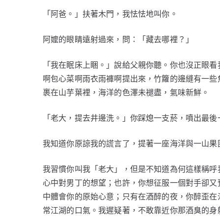
「阿爸。」扶著木門，我怯怯地叫你。
阿嬤的眼睛遠射過來，問：「藏去哪裡？」
「我在眠床上睏。」說給父親你聽。你也沒正眼看
啊包心菜啊雨衣雨褲啊提出來，竹籮的邊縫有一些
裹在山芋葉裡，海洋的色澤未褪盡，氣味新鮮。
「老大，提去井邊洗。」你踩熄一支菸，噴出最後
我知道你原諒我的謊言了，提著一座海洋與一山果
我習慣你叫我「老大」，但是不知道為何這樣稱呼
心中對男丁的想望；也許，你想征服一個對手卻又
中體會你的原始心意；只有在酒醉的夜，你醉歪在
常江湖的口氣。我遲疑著，不敢靠近你那酒臭的身