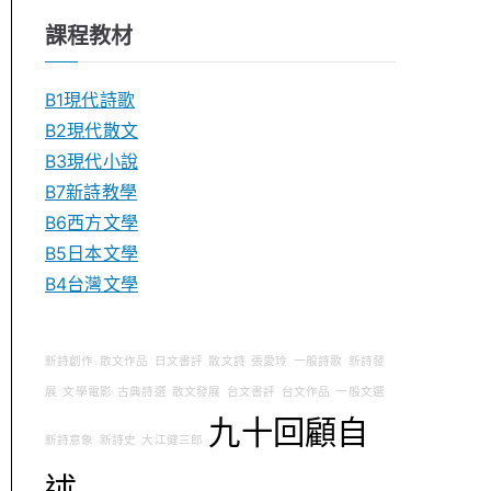
課程教材
B1現代詩歌
B2現代散文
B3現代小說
B7新詩教學
B6西方文學
B5日本文學
B4台灣文學
新詩創作
散文作品
日文書評
散文詩
張愛玲
一般詩歌
新詩發
展
文學電影
古典詩選
散文發展
台文書評
台文作品
一般文選
九十回顧自
新詩意象
新詩史
大江健三郎
述