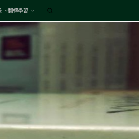
起 / 納入胸懷
景
翻轉學習