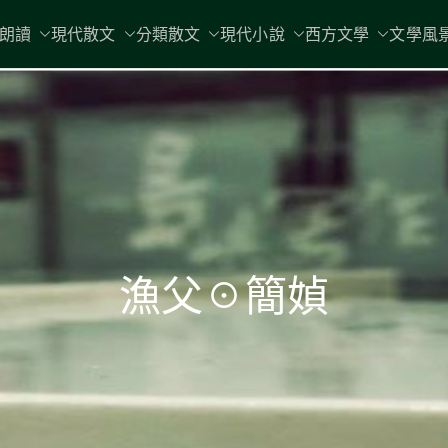
現代文學
朗讀
現代散文
分類散文
現代小說
地球小如鴿卵，/ 我輕輕地將它拾
西方文學
文學風
漁父☉簡媜