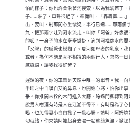
的興奮，想嚇你，當你的車甫過時，大聲喊你：「
怕的樣子：你也許會沿著河搜索，以為我溺斃了，
子……來了，車聲很近了，準備叫，「轟轟轟……
出，要叫，剎那間心生懷疑，車行已遠……那兩個
氣，把那兩字吐到河水流走。叫你「阿爸」好像很
的呢？一身子的水在牽牽掛掛，滴到河裡像水的嬰
「父親」的感覺也模糊了。夏河如母者的乳泉，我
或者，為何不能是互不相識的兩個行人，忽然一日
感織錦，讓我找得好苦？
遲歸的夜，你的車聲是天籟中唯一的單音。我一向
半睡之中自嘆自艾的鼻息，也開始心寒，怕你出事
爭。你推開未拴的木門進入大廳，跨過門檻轉到阿
說男人嗜酒有時是人在江湖不得不，有時是為了心
喝，也免得妻小白白擔了一段心腸。這時，阿姆燒
切就緒，你來請阿嬤起身去喝一點薑絲魚湯。掀起