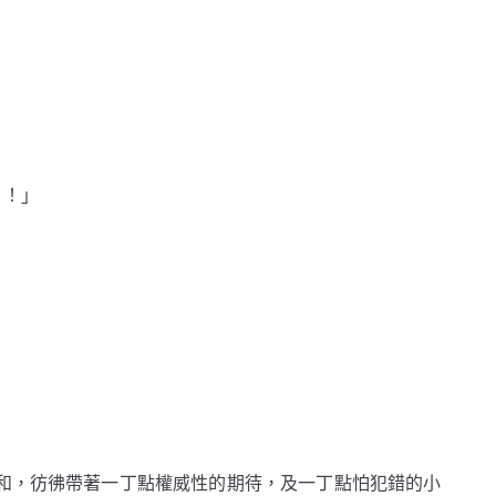
）！」
和，彷彿帶著一丁點權威性的期待，及一丁點怕犯錯的小