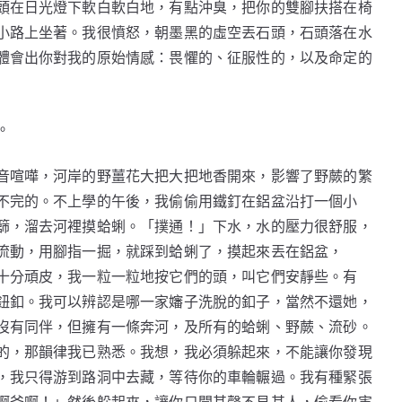
頭在日光燈下軟白軟白地，有點沖臭，把你的雙腳扶搭在椅
小路上坐著。我很憤怒，朝墨黑的虛空丟石頭，石頭落在水
體會出你對我的原始情感：畏懼的、征服性的，以及命定的
。
音喧嘩，河岸的野薑花大把大把地香開來，影響了野蕨的繁
不完的。不上學的午後，我偷偷用鐵釘在鋁盆沿打一個小
篩，溜去河裡摸蛤蜊。「撲通！」下水，水的壓力很舒服，
流動，用腳指一掘，就踩到蛤蜊了，摸起來丟在鋁盆，
十分頑皮，我一粒一粒地按它們的頭，叫它們安靜些。有
鈕釦。我可以辨認是哪一家嬸子洗脫的釦子，當然不還她，
沒有同伴，但擁有一條奔河，及所有的蛤蜊、野蕨、流砂。
的，那韻律我已熟悉。我想，我必須躲起來，不能讓你發現
，我只得游到路洞中去藏，等待你的車輪輾過。我有種緊張