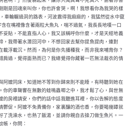
啊爸啊！」然後躲起來，讓你只聞其聲不見其人，偷看你害
剛剛是回魂來叫你，你也許會哭，啊！我想看你為我哭的樣
」，車輪輾過洞的路表，河波震得我麻麻的，我猛然從水中竄
字含在嘴裡像含著兩粒大魚丸，喘不過氣，我長長地嘆一口
不妥貼，不能直指人心，我又該稱呼你什麼，才是天經地義
啼，我帶著水潛回河中，不想回家去幫你提魚提肉，連對
在載浮載沉。然而，為何是你先播種我，而非我來哺育你？
錯肩過，覺得面熟而已？我總覺得你藏著一匹無法裁衣的情
與阿嬤同床，知道她不等到你歸來則不能睡，有時聽到她在
。你的車聲響在無數的蛙鳴蟲唧之中，我才鬆了心，與世無
嬤的房裡請安，你們的話中話我聽進耳裡，你以告解的態度
情鬱促。阿嬤不免責備你，家裏釀的酒也香，你要喝幾罈就
好了洗澡水，也熱了飯湯，並請你親自去操刀做生魚片。一
蚊帳，你問：