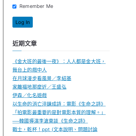
Remember Me
近期文章
《金大班的最後一夜》：人人都是金大班，
舞台上的戲中人
在月球漫步看風景／李紹基
家離福地那麼近／王盛弘
伊森／化名遊戲
以生命的消亡淬鍊成詩：電影《生命之詩》
「拍電影最重要的是對電影本質的理解。」
──韓國導演李滄東談《生命之詩》
戰士，乾杯！ppt (文本說明、問題討論