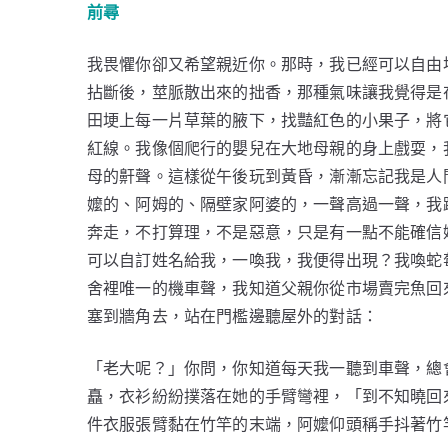
前尋
我畏懼你卻又希望親近你。那時，我已經可以自由
拈斷後，莖脈散出來的拙香，那種氣味讓我覺得是
田埂上每一片草葉的腋下，找豔紅色的小果子，將
紅線。我像個爬行的嬰兒在大地母親的身上戲耍，
母的鼾聲。這樣從午後玩到黃昏，漸漸忘記我是人
嬤的、阿姆的、隔壁家阿婆的，一聲高過一聲，我
奔走，不打算理，不是惡意，只是有一點不能確信
可以自訂姓名給我，一喚我，我便得出現？我喚蛇
舍裡唯一的機車聲，我知道父親你從市場賣完魚回
塞到牆角去，站在門檻邊聽屋外的對話：
「老大呢？」你問，你知道每天我一聽到車聲，總
矗，衣衫紛紛撲落在她的手臂彎裡，「到不知曉回
件衣服張臂黏在竹竿的末端，阿嬤仰頭稱手抖著竹