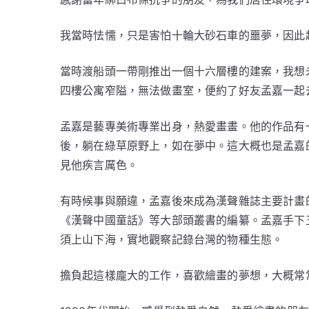
我當時怯懦，只是害怕十輪大砂石車的噩夢，因此
當時渡船頭一帶剛推出一個十六層樓的建案，我想
四樓公寓窄隘，無法做畫室，便約了好友孟嘉一起
孟嘉是藝專美術專業出身，熱愛畫畫。他的作品有
後，躺在綠草原野上，如在夢中。這大概也是孟嘉
見他疾言厲色。
有時候事與願違，孟嘉後來成為漢聲雜誌主要計畫
《漢聲中國童話》等大部頭叢書的編纂。孟嘉手下
須上山下海，實地觀察記錄台灣的物種生態。
擔負起這樣龐大的工作，喜歡繪畫的夢想，大概常