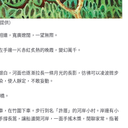
勳提供）
相連，寬廣遼闊，一望無際。
左手邊一片赤紅炙熱的晚霞，變幻萬千。
銀白，河面也逐漸拉長一條月光的長影，彷彿可以凌波微步
染，使人靜定，不敢妄動。
大橋。
車，在竹圍下車。步行到名「許厝」的河岸小村。岸邊有小
手撐長篙，讓船盪開河岸，一面手搖木槳，閒聊家常。指著