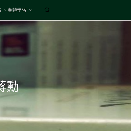
起 / 納入胸懷
景
翻轉學習
蔣勳