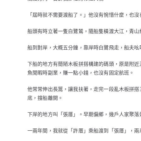
「屆時就不需要渡船了。」他沒有惋惜什麼，也沒
船頭有時立著一隻白鷺鷥，隨船隻橫渡大江，青山
船到對岸，大概五分鐘，靠岸時白鷺飛走，船夫吆
下船的地方有簡陋木板拼搭構建的碼頭，原是附近
魚閒暇時副業，賺一點小錢，也沒有固定航班。
他常常伸出長篙，讓我扶著，走完一段亂木板拼搭
底，撐船離開。
下岸的地方叫「張厝」。早期偏鄉，幾戶人家聚落
一兩年間，我就從「許厝」乘船渡到「張厝」，兩