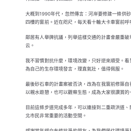
大概到1990年代，忽然傳言：河岸要修建一條供
四樓的窗前。近在咫尺，每天看十輪大卡車窗前呼
鄰居有人舉牌抗議，列舉這樣交通的計畫會嚴重破
云。
我不習慣對抗什麼，環境改變，只好逆來順受。看
為自己的生存環境發言，理直氣壯，值得佩服。
最後砂石車的計畫案被否決，改為在我窗前修築自
以親水遊憩，也可以觀察生態，成為大家很讚賞的
目前這條步道完成多年，可以連接到二重疏洪道、
北市民非常重要的活動空間。
感謝當年綁白布條抗爭的朋友，為我們居住環境爭