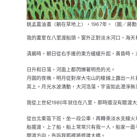
姚孟嘉油畫〈躺在草地上〉，1967年。（圖／蔣
我的畫室在八里渡船頭。窗外正對淡水河口，海天
清晨時，朝日從右手邊的東方緩緩升起，黃昏時，
日升和日落，河面上都閃爍著明亮的光。
月圓的夜晚，明月從對岸大屯山的稜線上露出一片
其上。月光水波湧動，大河浩蕩，宇宙如此澄淨無
我從上世紀1980年就住在八里，那時還沒有關渡
從台北東區下班，坐一段公車，再轉乘淡水支線火
船擺渡，上了船，船上常常只有我一人，船家一面
關渡方向，告訴我那裡將修建大橋。