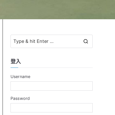
S
e
a
登入
r
c
Username
h
f
o
Password
r
: