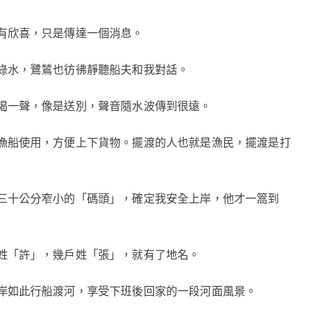
有欣喜，只是傳達一個消息。
綠水，鷺鷥也彷彿靜聽船夫和我對話。
喝一聲，像是送別，聲音隨水波傳到很遠。
漁船使用，方便上下貨物。擺渡的人也就是漁民，擺渡是打
三十公分窄小的「碼頭」，確定我安全上岸，他才一篙到
姓「許」，幾戶姓「張」，就有了地名。
岸如此行船渡河，享受下班後回家的一段河面風景。