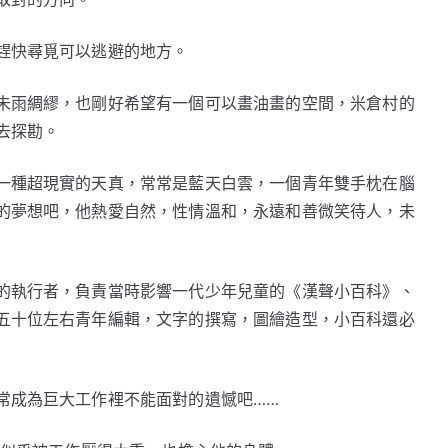
趕快尋覓可以逃避的地方。
未雨綢繆，也剛好希望有一個可以畫油畫的空間，米倉村的
去探勘。
一種超現實的天真，常常是藍天白雲，一個青年雙手枕在腦
的夢想吧，他熱愛自然，性情溫和，永遠和善微笑待人，未
的執行者，負責當時影響一代少年兒童的《漢聲小百科》、
五十位左右青年編輯，文字的撰寫，圖繪造型，小百科還必
常成為巨大工作裡不能面對的遺憾吧……