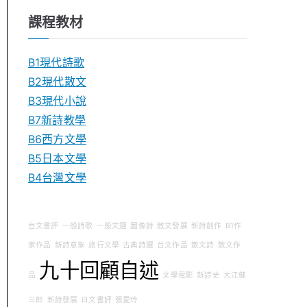
課程教材
B1現代詩歌
B2現代散文
B3現代小說
B7新詩教學
B6西方文學
B5日本文學
B4台灣文學
台文書評
一般詩歌
一般文選
圖像詩
散文發展
新詩創作
B1作
家作品
新詩意象
旅行文學
古典詩選
台文作品
散文詩
散文作
九十回顧自述
品
文學電影
新詩史
大江健
三郎
新詩發展
日文書評
張愛玲