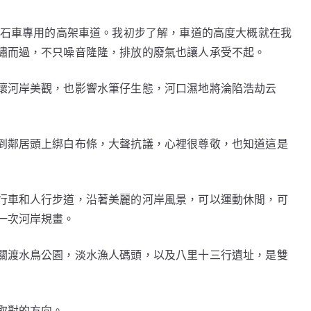
砂石車專用的高架車道。我初步了解，車道的高度大概就在我
嘯而過，不只噪音隆隆，排放的廢氣也讓人承受不起。
壞河岸美觀，也影響水筆仔生態，河口濕地將淪陷浩劫云
到鄰居頭上綁白布條，大聲抗議，心裡很尊敬，也知道這是
行車和人行步道，沿著美麗的河岸風景，可以運動休閒，可
一次河岸規畫。
關渡水鳥公園，淡水漁人碼頭，以及八里十三行遺址，是雙
取對的方向。