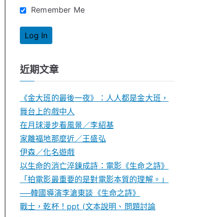
Remember Me
近期文章
《金大班的最後一夜》：人人都是金大班，
舞台上的戲中人
在月球漫步看風景／李紹基
家離福地那麼近／王盛弘
伊森／化名遊戲
以生命的消亡淬鍊成詩：電影《生命之詩》
「拍電影最重要的是對電影本質的理解。」
──韓國導演李滄東談《生命之詩》
戰士，乾杯！ppt (文本說明、問題討論