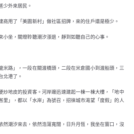
甚少外來居民。
建商用了「美園新村」做社區招牌，來的住戶還是極少。
來小坐，關燈聆聽潮汐漲退，靜到如聽自己的心事。
龍米路」，一段在關渡橋頭，二段在米倉國小到渡船頭，三
台北港了。
便炒地皮的投資客。河岸邊迅速建起一棟一棟大樓，「地中
峇里」，都以「水岸」為號召，招徠城市渴望「度假」的人
依然潮汐來去，依然浩蕩寬闊，日升月恆，我坐在窗口，沒