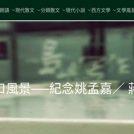
現代文學
朗讀
現代散文
分類散文
現代小說
地球小如鴿卵，/ 我輕輕地將它拾
西方文學
文學風
口風景──紀念姚孟嘉／ 