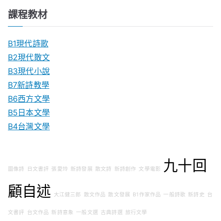
課程教材
B1現代詩歌
B2現代散文
B3現代小說
B7新詩教學
B6西方文學
B5日本文學
B4台灣文學
九十回
圖像詩
日文書評
張愛玲
新詩發展
散文詩
新詩創作
文學電影
顧自述
大江健三郎
散文作品
散文發展
B1作家作品
一般詩歌
新詩史
台
文書評
台文作品
新詩意象
一般文選
古典詩選
旅行文學