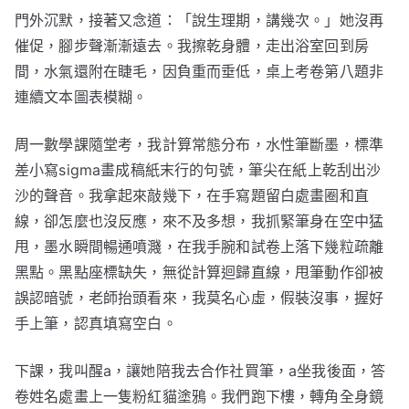
門外沉默，接著又念道：「說生理期，講幾次。」她沒再
催促，腳步聲漸漸遠去。我擦乾身體，走出浴室回到房
間，水氣還附在睫毛，因負重而垂低，桌上考卷第八題非
連續文本圖表模糊。
周一數學課隨堂考，我計算常態分布，水性筆斷墨，標準
差小寫sigma畫成稿紙末行的句號，筆尖在紙上乾刮出沙
沙的聲音。我拿起來敲幾下，在手寫題留白處畫圈和直
線，卻怎麼也沒反應，來不及多想，我抓緊筆身在空中猛
甩，墨水瞬間暢通噴濺，在我手腕和試卷上落下幾粒疏離
黑點。黑點座標缺失，無從計算迴歸直線，甩筆動作卻被
誤認暗號，老師抬頭看來，我莫名心虛，假裝沒事，握好
手上筆，認真填寫空白。
下課，我叫醒a，讓她陪我去合作社買筆，a坐我後面，答
卷姓名處畫上一隻粉紅貓塗鴉。我們跑下樓，轉角全身鏡