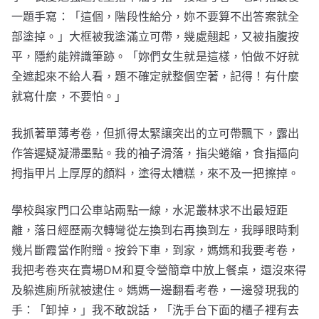
一題手寫：「這個，階段性給分，妳不要算不出答案就全
部塗掉。」大框被我塗滿立可帶，幾處翹起，又被指腹按
平，隱約能辨識筆跡。「妳們女生就是這樣，怕做不好就
全遮起來不給人看，題不確定就整個空著，記得！有什麼
就寫什麼，不要怕。」
我抓著單薄考卷，但抓得太緊讓突出的立可帶飄下，露出
作答遲疑凝滯墨點。我的袖子滑落，指尖蜷縮，食指摳向
拇指甲片上厚厚的顏料，塗得太糟糕，來不及一把擦掉。
學校與家門口公車站兩點一線，水泥叢林求不出最短距
離，落日經歷兩次轉彎從左換到右再換到左，我睜眼時剩
幾片斷霞當作附贈。按鈴下車，到家，媽媽和我要考卷，
我把考卷夾在賣場DM和夏令營簡章中放上餐桌，還沒來得
及躲進廁所就被逮住。媽媽一邊翻看考卷，一邊發現我的
手：「卸掉，」我不敢說話，「洗手台下面的櫃子裡有去