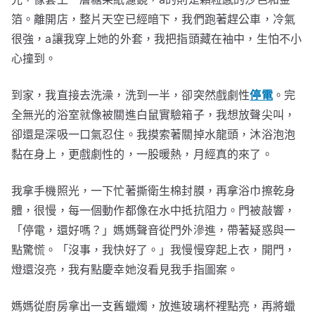
箔。離開店，整片天空已經暗下，我們跑著趕公車，冷氣
很強，a讓我穿上她的外套，我把指頭藏在袖中，生怕不小
心撞到。
到家，我直接去洗澡，洗到一半，卻突然戲劇性
停電
。完
全無光的浴室就像被關進白鼠實驗箱子，我想放聲尖叫，
卻還是深吸一口氣忍住。我摸索著關掉水龍頭，沐浴泡泡
黏在身上，更戲劇性的，一股暖熱，月經真的來了。
我拿手機照光，一下忙著撕衛生棉封膜，再拿浴巾擦乾身
體，很慢，每一個動作都像在水中抵抗阻力。門被敲響，
「停電，還好嗎？」媽媽聲音從門外滲進，帶著疑惑與一
點驚慌。「沒事，我快好了。」我慢慢穿起上衣，開門，
燈還沒亮，我有點慶幸她沒看見我手指圖案。
媽媽從廚房拿出一支舊蠟燭，放進玻璃杯裡點亮，再將蠟