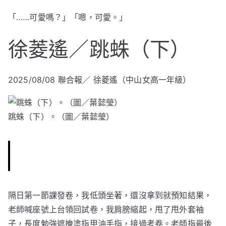
「……可愛嗎？」「嗯，可愛。」
徐菱遙／跳蛛（下）
2025/08/08
聯合報／ 徐菱遙（中山女高一年級）
跳蛛（下）。（圖／葉懿瑩）
隔日第一節課發卷，我低頭坐著，還沒拿到就預知結果，
老師喊座號上台領回試卷，我肩膀縮起，甩了甩外套袖
子，長度勉強遮掩塗指甲油手指，接過考卷。老師指最後