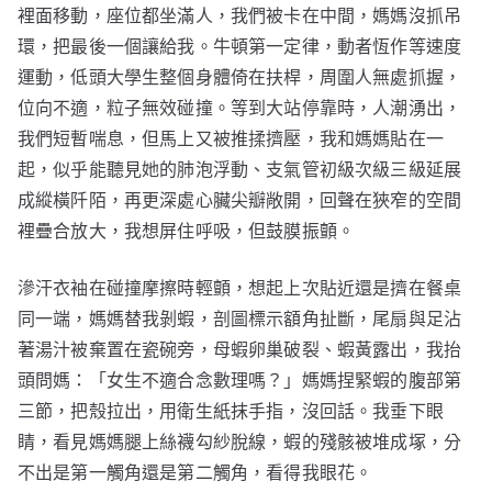
裡面移動，座位都坐滿人，我們被卡在中間，媽媽沒抓吊
環，把最後一個讓給我。牛頓第一定律，動者恆作等速度
運動，低頭大學生整個身體倚在扶桿，周圍人無處抓握，
位向不適，粒子無效碰撞。等到大站停靠時，人潮湧出，
我們短暫喘息，但馬上又被推揉擠壓，我和媽媽貼在一
起，似乎能聽見她的肺泡浮動、支氣管初級次級三級延展
成縱橫阡陌，再更深處心臟尖瓣敞開，回聲在狹窄的空間
裡疊合放大，我想屏住呼吸，但鼓膜振顫。
滲汗衣袖在碰撞摩擦時輕顫，想起上次貼近還是擠在餐桌
同一端，媽媽替我剝蝦，剖圖標示額角扯斷，尾扇與足沾
著湯汁被棄置在瓷碗旁，母蝦卵巢破裂、蝦黃露出，我抬
頭問媽：「女生不適合念數理嗎？」媽媽捏緊蝦的腹部第
三節，把殼拉出，用衛生紙抹手指，沒回話。我垂下眼
睛，看見媽媽腿上絲襪勾紗脫線，蝦的殘骸被堆成塚，分
不出是第一觸角還是第二觸角，看得我眼花。