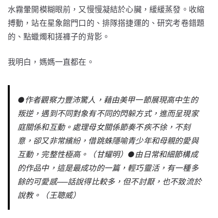
水霧暈開模糊眼前，又慢慢凝結於心臟，緩緩蒸發。收縮
搏動，站在星象館門口的、排隊搭捷運的、研究考卷錯題
的、點蠟燭和搓褲子的背影。
我明白，媽媽一直都在。
●作者觀察力豐沛驚人，藉由美甲一節展現高中生的
叛逆，遇到不同對象有不同的閃躲方式，進而呈現家
庭關係和互動。處理母女關係節奏不疾不徐，不刻
意，卻又非常繽紛，借跳蛛隱喻青少年和母親的愛與
互動，完整性極高。（甘耀明）●由日常和細節構成
的作品中，這是最成功的一篇，輕巧靈活，有一種多
餘的可愛感──話說得比較多，但不討厭，也不致流於
說教。（王聰威）