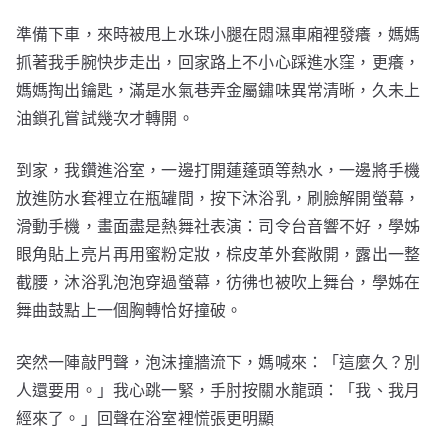
準備下車，來時被甩上水珠小腿在悶濕車廂裡發癢，媽媽
抓著我手腕快步走出，回家路上不小心踩進水窪，更癢，
媽媽掏出鑰匙，滿是水氣巷弄金屬鏽味異常清晰，久未上
油鎖孔嘗試幾次才轉開。
到家，我鑽進浴室，一邊打開蓮蓬頭等熱水，一邊將手機
放進防水套裡立在瓶罐間，按下沐浴乳，刷臉解開螢幕，
滑動手機，畫面盡是熱舞社表演：司令台音響不好，學姊
眼角貼上亮片再用蜜粉定妝，棕皮革外套敞開，露出一整
截腰，沐浴乳泡泡穿過螢幕，彷彿也被吹上舞台，學姊在
舞曲鼓點上一個胸轉恰好撞破。
突然一陣敲門聲，泡沫撞牆流下，媽喊來：「這麼久？別
人還要用。」我心跳一緊，手肘按關水龍頭：「我、我月
經來了。」回聲在浴室裡慌張更明顯