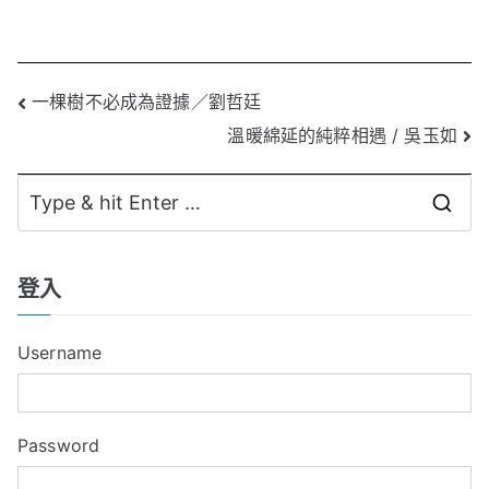
文
一棵樹不必成為證據／劉哲廷
溫暖綿延的純粹相遇 / 吳玉如
章
導
S
覽
e
a
登入
r
c
Username
h
f
o
Password
r