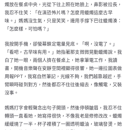
燭放在餐桌中央，光從下往上照在她臉上，鼻影被拉長，
我忍不住笑：「在演恐怖片嗎？怎麼用蠟燭這麼古早
味。」媽媽沒生氣，只是笑笑，邊用手撐下巴往蠟燭湊：
「怎麼樣，可怕嗎？」
我按開手機，卻螢幕鎖定電量見底。「啊，沒電了。」
「看吧，古早味有用。」她指著那支微微晃動蠟燭說。我
白了她一眼，兩個人擠在餐桌上，她拿筆電工作，我讀
書，開機音樂聲在安靜空間裡顯得很響，她一邊拉圖表做
周報PPT，我寫自然筆記，光線不夠，我們越靠越近，手
臂瞬時碰到對方，然後都忍不住往後縮去，像觸電，又裝
沒事。
媽媽打字會輕聲念出句子開頭，然後停頓皺眉，我忍不住
轉頭一直看她，她寫得很快，不像我老是修修改改。蠟燭
緩緩燒了一半，杯子裡積了一圈透明蠟油，玻璃發燙，她