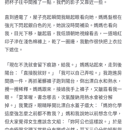
把杯子往中間推了一點，我們的影子又靠近一些。
直到通電了，屋子亮起瞬間我瞇起眼看向她，媽媽髮根在
強光下閃起銀白色的光，她說沒時間補染。媽媽也看向
我，目光下移，皺起眉，我低頭朝她視線看去，一道暗紅
印子滲在淺色棉褲上，乾了一圈邊，我動作很快把上衣拉
下遮住。
「現在不洗就會留下痕跡，給我。」媽媽站起來，走到後
陽台：「直接脫就好。」「我可以自己弄啦。」我跑進房
間換一件，再抓著髒褲子跑到陽台，倒出漂白水和熱水，
攪一攪稀釋。媽媽跟來，接過我手上褲子，又皺眉看我一
眼。「耍笨喔，書念哪去，次氯酸鈉用熱水會被分解
掉。」我驚訝，眼睛睜開比漂白水蓋子還大：「媽妳化學
這麼強怎麼之前都不教我？」媽和我說她以前想念化學，
但大家覺得女生應該念文組：「妳阿公也這樣說。」於是
中央極限定理下常態分布變成必然，耳下三公分的短髮與