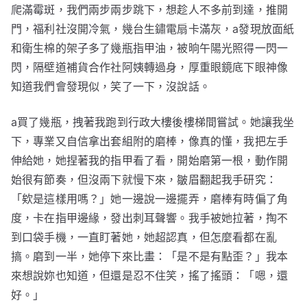
爬滿霉斑，我們兩步兩步跳下，想趁人不多前到達，推開
門，福利社沒開冷氣，幾台生鏽電扇卡滿灰，a發現放面紙
和衛生棉的架子多了幾瓶指甲油，被晌午陽光照得一閃一
閃，隔壁道補貨合作社阿姨轉過身，厚重眼鏡底下眼神像
知道我們會發現似，笑了一下，沒說話。
a買了幾瓶，拽著我跑到行政大樓後樓梯間嘗試。她讓我坐
下，專業又自信拿出套組附的磨棒，像真的懂，我把左手
伸給她，她捏著我的指甲看了看，開始磨第一根，動作開
始很有節奏，但沒兩下就慢下來，皺眉翻起我手研究：
「欸是這樣用嗎？」她一邊說一邊擺弄，磨棒有時偏了角
度，卡在指甲邊緣，發出刺耳聲響。我手被她拉著，掏不
到口袋手機，一直盯著她，她超認真，但怎麼看都在亂
搞。磨到一半，她停下來比畫：「是不是有點歪？」我本
來想說妳也知道，但還是忍不住笑，搖了搖頭：「嗯，還
好。」