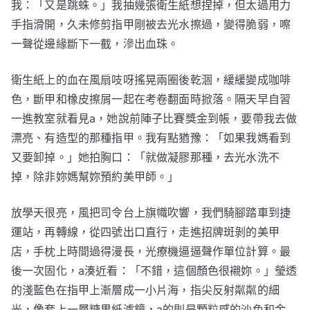
我：「又是跳蛛。」我抽幾張衛生紙想捏掉，但太過用力
手指滑開，久未修剪指甲剛被去光水擦過，變得脆弱，嚓
一聲從邊緣斷下一截，滲出血珠。
衛生紙上的血在風扇吱呀搖晃兩圈後乾涸，緩緩變成咖啡
色，斷甲和橡皮擦屑一起在考卷翻面時掀落。隔天早自習
一進教室就看見a，她說前陣子比賽獎金到帳，要帶我去做
漂亮、有造型的那種指甲。我有點猶豫：「如果我媽看到
又要卸掉。」她拍胸口：「就做凝膠那種，去光水洗不
掉，除非妳媽幫妳預約美甲師。」
放學天很亮，風把司令台上旗幟吹響，我們騎腳踏車到捷
運站，再轉線，從四號出口直行，走進招牌斑剝的美甲
店，手枕上時間過得漫長，光療機逼逼聲作單位計算。最
後一次固化，a湊近看：「不錯，這個顏色很襯妳。」瑩透
的淺藍色在指甲上漸層成一小片海，指尖反射粼粼的細
光，像套上一層糖果紙濾鏡，a的則是顆粒感的沙色和金