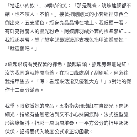
「牠超小的欸？」a噗哧的笑：「那是跳蛛，跳蛛連網都不
結，也不咬人，不怕。」接著把剛剛買的小套組裡東西全
倒出來，五支顏色，瓶身亮晶晶排在地上。我低頭一看，
有鮮亮得驚人的螢光粉色、阿嬤牌羽絨外套的標準紫紅……
我抿起嘴唇，想了想拿起最邊邊那支裸色指甲油遞給她：
「就這個吧。」
a瞇起眼睛看我捏著的裸色，皺起眉頭，抓起旁邊珊瑚紅，
沒等我同意就擰開瓶蓋，在瓶口緣處刮了刮刷毛，俐落往
我指甲塗去。「嗯，看起來活潑又優雅大方！」a對她的傑
作十二萬分滿意。
我垂下眼欣賞她的成品，五指指尖珊瑚紅在自然光下閃起
細光，指緣有些無意沾到又不小心抹開痕跡，法式造型弧
形邊緣顫抖，指彩一層兩層堆疊，一平方公分的指甲起起
伏伏，記得要代入坡度公式求正切函數。