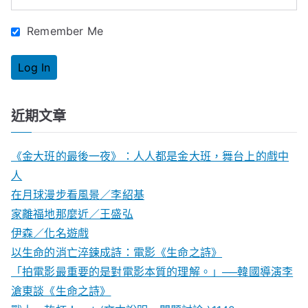
:
Remember Me
近期文章
《金大班的最後一夜》：人人都是金大班，舞台上的戲中
人
在月球漫步看風景／李紹基
家離福地那麼近／王盛弘
伊森／化名遊戲
以生命的消亡淬鍊成詩：電影《生命之詩》
「拍電影最重要的是對電影本質的理解。」──韓國導演李
滄東談《生命之詩》