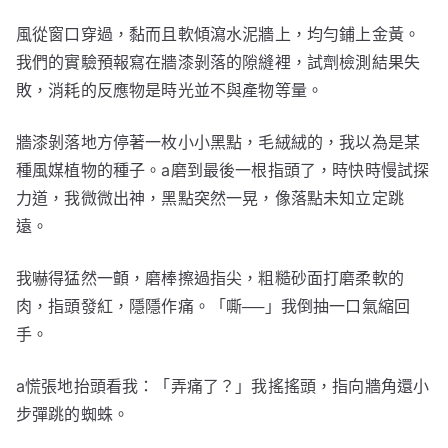
風從窗口穿過，黏而且軟傾瀉水泥牆上，均勻鋪上金黃。
我們的實驗預報寫在牆漆剝落的隙縫裡，試劑檢測結果失
敗，消耗的反應物是時光並不與產物等量。
牆漆剝落地方停著一枚小小黑點，毛絨絨的，我以為是某
種風媒植物的種子。a磨到最後一根指頭了，時快時慢試探
力道，我微微出神，黑點突然一晃，像落點未知立定跳
遠。
我嚇得猛然一顫，磨棒擦過指尖，粗糙砂面打磨柔軟的
肉，指頭發紅，隱隱作痛。「嘶──」我倒抽一口氣縮回
手。
a慌張地抬頭看我：「弄痛了？」我搖搖頭，指向牆角還小
步彈跳的蜘蛛。