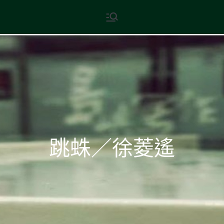
Skip
現代文學
地球小如鴿卵，/ 我輕輕地將它
to
拾起 / 納入胸懷
content
跳蛛／徐菱遙