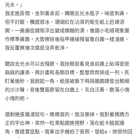
光水。」
我走進房間，坐到書桌前，轉開去光水瓶子，味道刺鼻，
但不討厭，觸感很冰，珊瑚紅在沾濕的衛生紙上迅速溶
開，一遍遍從縫隙浮出變成模糊的漬，像國小毛細現象實
作標準擴散。大致擦除後指甲邊緣殘留像白霧一樣淺痕，
我反覆擦幾次還是沒弄乾淨。
聽說去光水可以去殘膠。我抬眼就看見桌前牆上貼得密密
麻麻的課表、周計畫和長期目標，整整齊齊排成一列。死
盯著幾秒，我掀起一角，紙張被撕下時與牆磨蹭發出輕細
的沙沙聲，背後雙面膠留在白牆上，灰白泛黃，散落小塊
小塊的疤。
還剩幾張雞湯短句，媽媽寫的，我沒撕掉。我對著媽媽方
正的字出神，突然一粒黑點闖進視野，落在紙卡翹起邊
角，像錯置逗點，我拿出手機拍了張照，發給a，她很快回