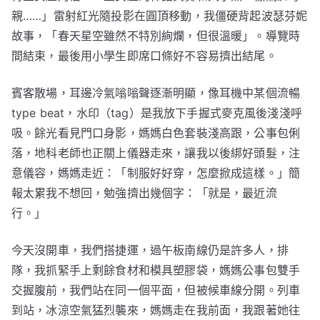
親……」雷射紅光隨投影在圓頂移動，我僵硬背起波瑟芬妮
故事，「春天星空雖然不特別絢爛，但很溫暖」。導覽時
間結束，最後用小學生即席口條好不容易擠出結尾。
賓客散場，耳邊冷氣嗡嗡聲逐漸明顯，像耳機中某個流暢
type beat，水印（tag）是我放下手握式麥克風後淺淺呼
吸。餘光看見門口身影，媽媽白色套裝淺高跟，公事包俐
落，地科老師也正關上儀器走來，讓我以後綁好頭髮，注
意儀容，媽媽走近：「制服好好穿，怎麼掀成這樣。」簡
報太累我不想回，勉強擠出幾個字：「就是，最近流
行。」
今天沒開車，我們搭捷運，過午板南線仍是許多人，排
隊，我抓緊手上剩餘食材和模具塑膠袋，媽媽公事包雙手
交握腹前，我們站在同一個平面，但被候車線分開。列車
到站，冰涼空氣猛烈襲來，媽媽走在我前面，我跟著她往