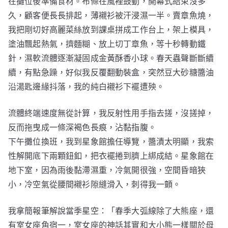
在攤位後準備食材。布條在風裡鼓動，開幕式結束沒多
久，顧客便長長排起，薄襯衫被汗浸濕一半。賣章魚燒，
我把剛切好高麗菜絲放到課桌拼成工作台上，架上模具，
塗油飄起熱氣，擠麵糊、放上切丁章魚，等十秒轉動鐵
針，濕軟流體逐漸凝固成金黃酥香小球。春天蟲聲斷斷續
續，有點急躁，好似我反覆翻動裝盒，突然豆大砂糖醬油
沿湯匙邊緣抖落，我的純白襯衫下襬遭殃。
流體終端速度無從計算，我反射性用手指去搓，沒搓掉，
反而拖曳成一條深褐色長痕，沾黏指腹。
下午攤位換班，我到星象館擔任導覽，醬漬太明顯，我索
性解開底下兩顆鈕釦，把衣襬捲到臍上綁成結。星象館在
地下室，因為雨後黏滯濕重，冷氣開很強，空間昏暗狹
小，冷空氣從腰間襯衫隙縫滑入，刺得我一顫。
我拿簡報筆解說當季星空：「春季大弧線除了大熊座，還
有室女座角宿一，室女座的神話其實和大小熊一樣關於母