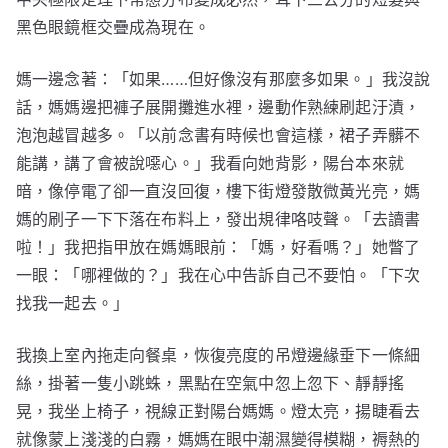
黑色眼鏡框交疊成為現在。
媽一邊念著：「如果……但好像沒有那麼多如果。」我沒說
話，媽媽邊把褲子展開攤進水裡，邊動作熟練刷起汙漬，
泡泡越冒越多。「以前念書有時候也會這樣，裙子弄髒不
能講，講了會被說噁心。」我看向她背影，陽台本來就
暗，像停電了卻一直沒回復，樓下街燈發散微黃光亮，媽
媽的刷子一下下落在布料上，發出規律咯吱聲。「去讀書
啦！」我把指甲放在媽媽眼前：「媽，好看嗎？」她瞥了
一眼：「哪裡做的？」我在心中告訴自己不要怕。「下次
找我一起去。」
我換上室內拖走向餐桌，恢復亮度的吊燈邊緣垂下一條細
絲，掛著一隻小跳蛛，黑點在空氣中忽上忽下、靜靜搖
晃，我坐上椅子，視線正對陽台媽媽。燈太亮，揚睫看去
就像蒙上淺淺的白霧，媽媽在眼中潮濕變得模糊，褥熱的